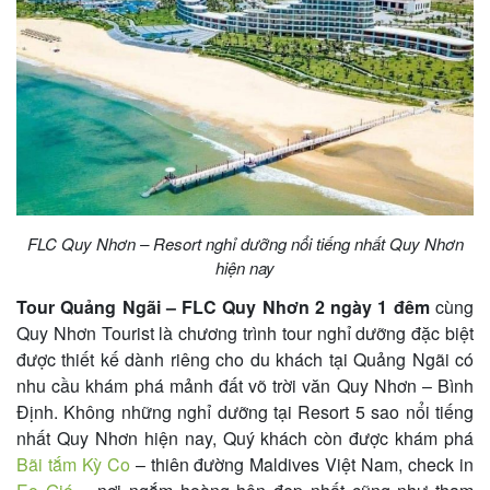
khách
hàng
Tuyển
dụng
FLC Quy Nhơn – Resort nghỉ dưỡng nổi tiếng nhất Quy Nhơn
hiện nay
Liên
hệ
Tour Quảng Ngãi – FLC Quy Nhơn 2 ngày 1 đêm
cùng
Quy Nhơn Tourist là chương trình tour nghỉ dưỡng đặc biệt
được thiết kế dành riêng cho du khách tại Quảng Ngãi có
nhu cầu khám phá mảnh đất võ trời văn Quy Nhơn – Bình
Định. Không những nghỉ dưỡng tại Resort 5 sao nổi tiếng
nhất Quy Nhơn hiện nay, Quý khách còn được khám phá
Bãi tắm Kỳ Co
– thiên đường Maldives Việt Nam, check in