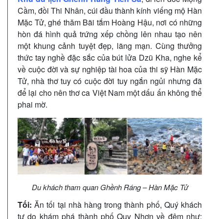
Cầm, đồi Thi Nhân, cúi đầu thành kính viếng mộ Hàn
Mặc Tử, ghé thăm Bãi tắm Hoàng Hậu, nơi có những
hòn đá hình quả trứng xếp chồng lên nhau tạo nên
một khung cảnh tuyệt đẹp, lãng mạn. Cùng thưởng
thức tay nghề đặc sắc của bút lửa Dzũ Kha, nghe kể
về cuộc đời và sự nghiệp tài hoa của thi sỹ Hàn Mặc
Tử, nhà thơ tuy có cuộc đời tuy ngắn ngủi nhưng đã
để lại cho nên thơ ca Việt Nam một dấu ấn không thể
phai mờ.
Du khách tham quan Ghềnh Ráng – Hàn Mặc Tử
Tối:
Ăn tối tại nhà hàng trong thành phố, Quý khách
tự do khám phá thành phố Quy Nhơn về đêm như: