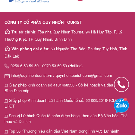
CÔNG TY CỔ PHẦN QUY NHƠN TOURIST
Trụ sở chính:
Tòa nhà Quy Nhơn Tourist, 94 Hà Huy Tập, P. Lý
Thường Kiệt, TP Quy Nhơn, Bình Định
Văn phòng đại diện:
69 Nguyễn Thế Bảo, Phường Tuy Hoà, Tỉnh
Đắk Lắk
0256.6 53 59 59 - 0979 53 59 59 (Hotline)
info@quynhontourist.vn / quynhontourist.com@gmail.com
Giấy phép kinh doanh số 4101468338 - Sở kế hoạch và đầu tư tỉnh
Bình Định cấp
Giấy phép Kinh doanh Lữ hành Quốc tế số: 52-009/2018/TCDL-GP
LHQT
Đơn vị Lữ hành Quốc tế nhận được bằng khen của Bộ Văn hóa, Thể
thao và Du lịch
Top 50 "Thương hiệu dẫn đầu Việt Nam trong lĩnh vực Lữ hành"