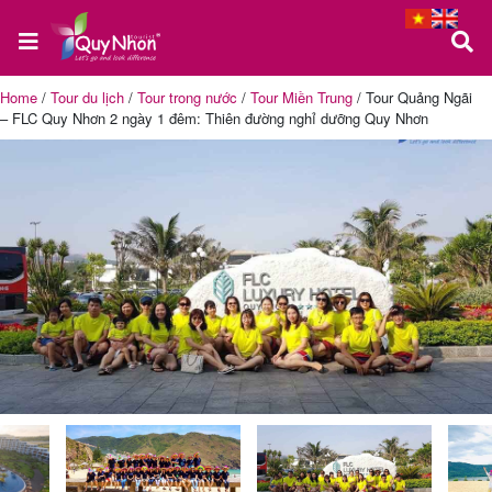
Home
/
Tour du lịch
/
Tour trong nước
/
Tour Miền Trung
/
Tour Quảng Ngãi
– FLC Quy Nhơn 2 ngày 1 đêm: Thiên đường nghỉ dưỡng Quy Nhơn
Trang
chủ
Tour
Quy
Nhơn
Tour
Phú
Yên