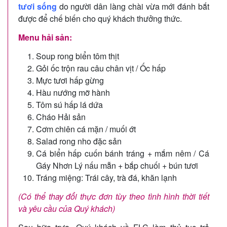
tươi sống
do người dân làng chài vừa mới đánh bắt
được để chế biến cho quý khách thưởng thức.
Menu hải sản:
Soup rong biển tôm thịt
Gỏi ốc trộn rau câu chân vịt / Ốc hấp
Mực tươi hấp gừng
Hàu nướng mỡ hành
Tôm sú hấp lá dứa
Cháo Hải sản
Cơm chiên cá mặn / muối ớt
Salad rong nho đặc sản
Cá biển hấp cuốn bánh tráng + mắm nêm / Cá
Gáy Nhơn Lý nấu mẵn + bắp chuối + bún tươi
Tráng miệng: Trái cây, trà đá, khăn lạnh
(Có thể thay đổi thực đơn tùy theo tình hình thời tiết
và yêu cầu của Quý khách)