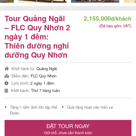
Tour Quảng Ngãi
2,155,000
đ/khách
Tour
– FLC Quy Nhơn 2
(Đã bao gồm VAT)
ngày 1 đêm:
trong
Thiên đường nghỉ
nước
dưỡng Quy Nhơn
Khởi hành từ:
Quảng Ngãi
Combo
Điểm đến:
FLC Quy Nhơn
Quy
Lịch trình:
2 ngày 1 đêm
Nhơn
Khởi hành:
Thứ 7 hàng tuần
Tặng 1 tấm ảnh lớn tập thể
Quà tặng hoạt náo trên xe
Đoàn
Lịch
khởi
ĐẶT TOUR NGAY
hành
Giữ chỗ, chưa cần thanh toán