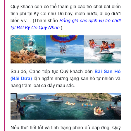
Quý khách còn có thể tham gia các trò chơi bãi biển
tính phí tại Kỳ Co như Dù bay, moto nước, đi bộ dưới
biển v.v… (Tham khảo
Bảng giá các dịch vụ trò chơi
tại Bãi Kỳ Co Quy Nhơn
)
Sau đó, Cano tiếp tục Quý khách đến
Bãi San Hô
(Bãi Dứa)
lặn ngắm những rặng san hô tự nhiên và
hàng trăm loài cá đầy màu sắc.
Nếu thời tiết tốt và tình trạng phao đủ đáp ứng, Quý