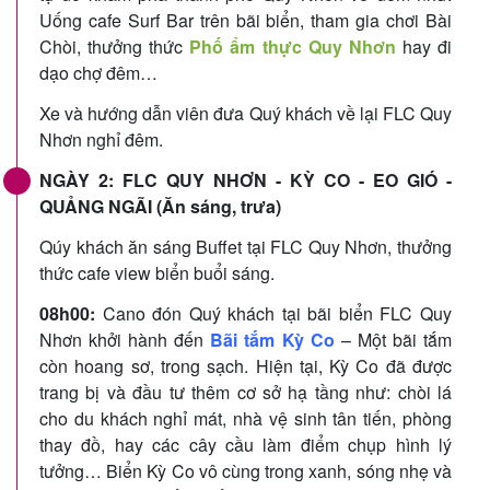
Uống cafe Surf Bar trên bãi biển, tham gia chơi Bài
Chòi, thưởng thức
Phố ẩm thực Quy Nhơn
hay đi
dạo chợ đêm…
Xe và hướng dẫn viên đưa Quý khách về lại FLC Quy
Nhơn nghỉ đêm.
NGÀY 2: FLC QUY NHƠN - KỲ CO - EO GIÓ -
QUẢNG NGÃI (Ăn sáng, trưa)
Qúy khách ăn sáng Buffet tại FLC Quy Nhơn, thưởng
thức cafe view biển buổi sáng.
08h00:
Cano đón Quý khách tại bãi biển FLC Quy
Nhơn khởi hành
đến
Bãi tắm Kỳ Co
– Một bãi tắm
còn hoang sơ, trong sạch. Hiện tại, Kỳ Co đã được
trang bị và đầu tư thêm cơ sở hạ tầng như: chòi lá
cho du khách nghỉ mát, nhà vệ sinh tân tiến, phòng
thay đồ, hay các cây cầu làm điểm chụp hình lý
tưởng… Biển Kỳ Co vô cùng trong xanh, sóng nhẹ và