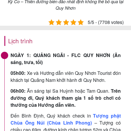
Kỳ Co – Thiên đường biển đảo nhất định không thể bỏ qua tại
Quy Nhơn
5/5 - (7708 votes)
Lịch trình
NGÀY 1: QUẢNG NGÃI - FLC QUY NHƠN (Ăn
sáng, trưa, tối)
05h00:
Xe và Hướng dẫn viên Quy Nhơn Tourist đón
khách tại Quảng Nam khởi hành đi Quy Nhơn.
06h00:
Ăn sáng tại Sa Huỳnh hoặc Tam Quan.
Trên
đường đi, Quý khách tham gia 1 số trò chơi có
thưởng của Hướng dẫn viên.
Đến Bình Định, Quý khách check in
Tượng phật
Chùa Ông Núi
(Chùa Linh Phong)
– Tượng có
chiều cao 69m, đường kính chân tượng 52m và Chùa