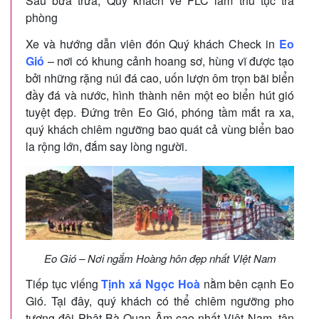
Sau bữa trưa, Quý khách về FLC làm thủ tục trả
phòng
Xe và hướng dẫn viên đón Quý khách Check in
Eo
Gió
– nơi có khung cảnh hoang sơ, hùng vĩ được tạo
bởi những rặng núi đá cao, uốn lượn ôm trọn bãi biển
đầy đá và nước, hình thành nên một eo biển hút gió
tuyệt đẹp. Đứng trên Eo Gió, phóng tầm mắt ra xa,
quý khách chiêm ngưỡng bao quát cả vùng biển bao
la rộng lớn, đắm say lòng người.
Eo Gió – Nơi ngắm Hoàng hôn đẹp nhất VIệt Nam
Tiếp tục viếng
Tịnh xá Ngọc Hoà
nằm bên cạnh Eo
Gió. Tại đây, quý khách có thể chiêm ngưỡng pho
tượng đôi Phật Bà Quan Âm cao nhất Việt Nam, tận