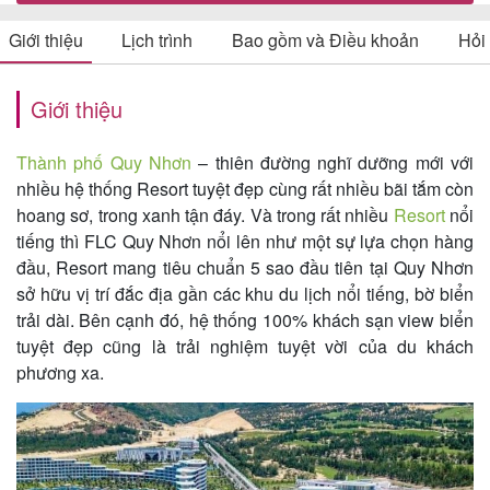
Giới thiệu
Lịch trình
Bao gồm và Điều khoản
Hỏi
Tin
Giới thiệu
du
lịch
Thành phố Quy Nhơn
– thiên đường nghĩ dưỡng mới với
nhiều hệ thống Resort tuyệt đẹp cùng rất nhiều bãi tắm còn
hoang sơ, trong xanh tận đáy. Và trong rất nhiều
Resort
nổi
tiếng thì FLC Quy Nhơn nổi lên như một sự lựa chọn hàng
Về
đầu, Resort mang tiêu chuẩn 5 sao đầu tiên tại Quy Nhơn
Quy
sở hữu vị trí đắc địa gần các khu du lịch nổi tiếng, bờ biển
Nhơn
trải dài. Bên cạnh đó, hệ thống 100% khách sạn view biển
Tourist
tuyệt đẹp cũng là trải nghiệm tuyệt vời của du khách
phương xa.
Cảm
nhận