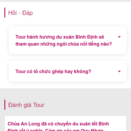
Hỏi - Đáp
Tour hành hương du xuân Bình Định sẽ
tham quan những ngôi chùa nổi tiếng nào?
Chùa Ông Núi, Chùa Long Khánh, Chùa Hương
Mai (Nhơn Hải), Tịnh xá Ngọc Hòa và Chùa Thập
Tour có tổ chức ghép hay không?
Tháp.
Hiện tại, Tour hành hương du Xuân Bình Định 1
ngày chỉ tổ chức riêng cho những đoàn khách có
yêu cầu, không tổ chức ghép.
Đánh giá Tour
Chùa An Long đã có chuyến du xuân tết Bình
Định rất ý nghĩa. Cảm ơn các em Quy Nhơn