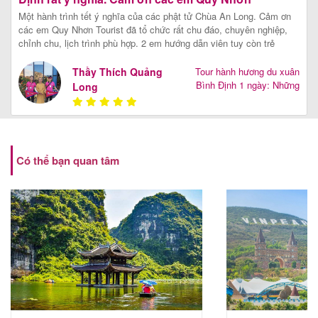
Tourist!
Một hành trình tết ý nghĩa của các phật tử Chùa An Long. Cảm ơn
các em Quy Nhơn Tourist đã tổ chức rất chu đáo, chuyên nghiệp,
chỉnh chu, lịch trình phù hợp. 2 em hướng dẫn viên tuy còn trẻ
nhưng có kiến thức rộng đặc biệt về các ngôi chùa của Bình Định,
thật đáng tuyên dương.
[Xem chi tiết]
Thầy Thích Quảng
Tour hành hương du xuân
Bình Định 1 ngày: Những
Long
ngôi chùa cổ nổi tiếng
Có thể bạn quan tâm