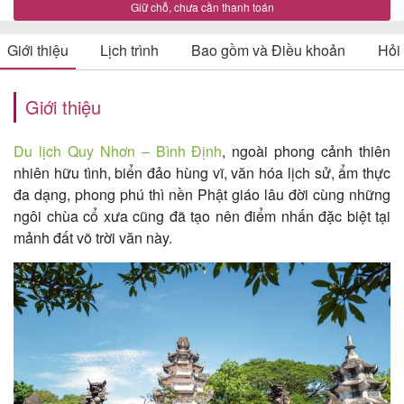
Giữ chỗ, chưa cần thanh toán
Giới thiệu
Lịch trình
Bao gồm và Điều khoản
Hỏi
Tin
du
Giới thiệu
lịch
Du lịch Quy Nhơn – Bình Định
, ngoài phong cảnh thiên
nhiên hữu tình, biển đảo hùng vĩ, văn hóa lịch sử, ẩm thực
đa dạng, phong phú thì nền Phật giáo lâu đời cùng những
Về
ngôi chùa cổ xưa cũng đã tạo nên điểm nhấn đặc biệt tại
Quy
mảnh đất võ trời văn này.
Nhơn
Tourist
Cảm
nhận