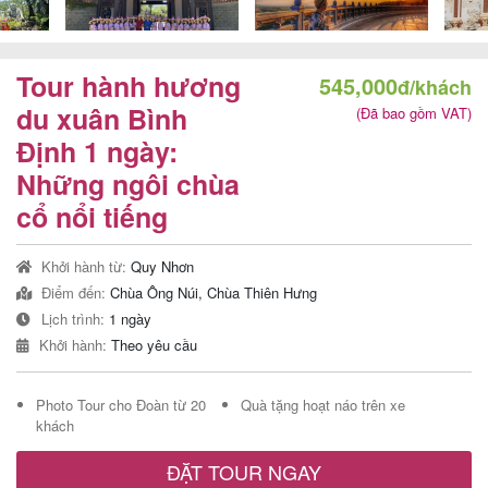
Tour hành hương
545,000
đ/khách
Tour
du xuân Bình
(Đã bao gồm VAT)
trong
Định 1 ngày:
nước
Những ngôi chùa
cổ nổi tiếng
Combo
Khởi hành từ:
Quy Nhơn
Quy
Điểm đến:
Chùa Ông Núi, Chùa Thiên Hưng
Nhơn
Lịch trình:
1 ngày
Khởi hành:
Theo yêu cầu
Photo Tour cho Đoàn từ 20
Quà tặng hoạt náo trên xe
Lịch
khách
khởi
ĐẶT TOUR NGAY
hành