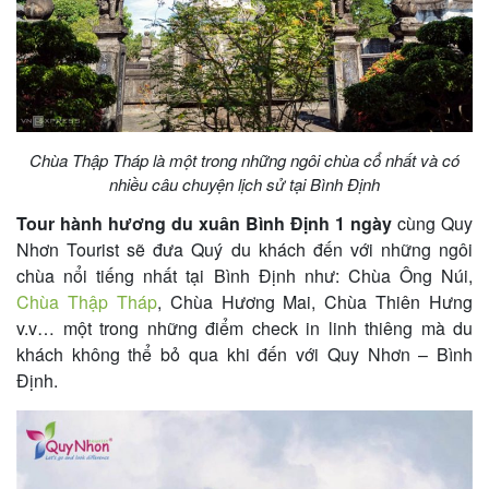
khách
hàng
Tuyển
Chùa Thập Tháp là một trong những ngôi chùa cổ nhất và có
dụng
nhiều câu chuyện lịch sử tại Bình Định
Tour hành hương du xuân Bình Định 1 ngày
cùng Quy
Nhơn Tourist sẽ đưa Quý du khách đến với những ngôi
Liên
chùa nổi tiếng nhất tại Bình Định như: Chùa Ông Núi,
Chùa Thập Tháp
, Chùa Hương Mai, Chùa Thiên Hưng
hệ
v.v… một trong những điểm check in linh thiêng mà du
khách không thể bỏ qua khi đến với Quy Nhơn – Bình
Định.