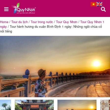
Home
/
Tour du lịch
/
Tour trong nước
/
Tour Quy Nhơn
/
Tour Quy Nhơn 1
ngày
/
Tour hành hương du xuân Bình Định 1 ngày: Những ngôi chùa cổ
Trang
nổi tiếng
chủ
Tour
Quy
Nhơn
Tour
Phú
Yên