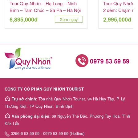
Tour Quy Nhơn – Hạ Long – Ninh
Tour Quy Nhơn –
Bình – Tam Chúc – Sa Pa – Hà Nội
2 đêm: Chạm ngõ
6 ngày 5 đêm
VinWonders
6,895,000đ
2,995,000đ
Xem ngay
CÔNG TY CỔ PHẦN QUY NHƠN TOURIST
Trụ sở chính:
Tòa nhà Quy Nhơn Tourist, 94 Hà Huy Tập, P. Lý
Thường Kiệt, TP Quy Nhơn, Bình Định
Văn phòng đại diện:
69 Nguyễn Thế Bảo, Phường Tuy Hoà, Tỉnh
Đắk Lắk
0256.6 53 59 59 - 0979 53 59 59 (Hotline)