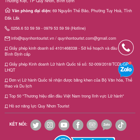
Thường Kiệt, TP Quy Nhơn, Bình Định
Văn phòng đại diện:
69 Nguyễn Thế Bảo, Phường Tuy Hoà, Tỉnh
Đắk Lắk
0256.6 53 59 59 - 0979 53 59 59 (Hotline)
info@quynhontourist.vn / quynhontourist.com@gmail.com
Giấy phép kinh doanh số 4101468338 - Sở kế hoạch và đầu tư tỉnh
Bình Định cấp
Giấy phép Kinh doanh Lữ hành Quốc tế số: 52-009/2018/TCDL-GP
LHQT
Đơn vị Lữ hành Quốc tế nhận được bằng khen của Bộ Văn hóa, Thể
thao và Du lịch
Top 50 "Thương hiệu dẫn đầu Việt Nam trong lĩnh vực Lữ hành"
Hồ sơ năng lực Quy Nhơn Tourist
KẾT NỐI: