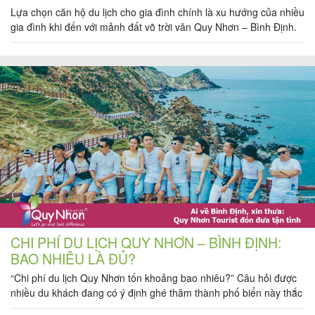
Lựa chọn căn hộ du lịch cho gia đình chính là xu hướng của nhiều
gia đình khi đến với mảnh đất võ trời văn Quy Nhơn – Bình Định.
Và The Sailing Quy Nhơn chính là sự lựa chọn tuyệt vời nhất vì
đây chính là căn hộ biển có vị trí đẹp nhất […]
Tour
trong
nước
Combo
Quy
Nhơn
CHI PHÍ DU LỊCH QUY NHƠN – BÌNH ĐỊNH:
BAO NHIÊU LÀ ĐỦ?
Lịch
“Chi phí du lịch Quy Nhơn tốn khoảng bao nhiêu?” Câu hỏi được
khởi
nhiều du khách đang có ý định ghé thăm thành phố biển này thắc
hành
mắc. Vì vậy, trong bài viết này, Quy Nhơn Tourist sẽ cùng bạn liệt