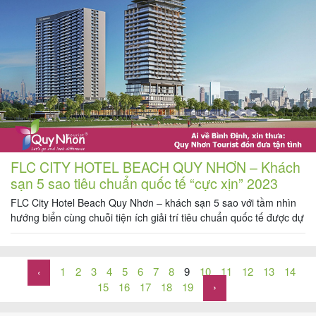
FLC CITY HOTEL BEACH QUY NHƠN – Khách
sạn 5 sao tiêu chuẩn quốc tế “cực xịn” 2023
FLC City Hotel Beach Quy Nhơn – khách sạn 5 sao với tầm nhìn
hướng biển cùng chuỗi tiện ích giải trí tiêu chuẩn quốc tế được dự
kiến khánh thành vào ngày 22/8 tới đây. Hãy cùng Quy Nhơn
Tourist khám phá những điểm thú vị và hấp dẫn của khách sạn 5
sao […]
1
2
3
4
5
6
7
8
9
10
11
12
13
14
‹
15
16
17
18
19
›