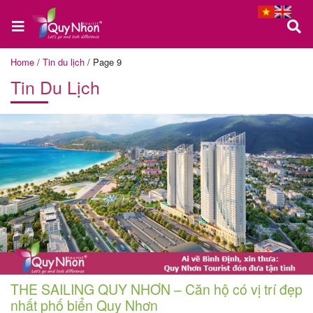
Home
/
Tin du lịch
/
Page 9
Tin Du Lịch
Trang
chủ
Tour
Quy
Nhơn
Tour
THE SAILING QUY NHƠN – Căn hộ có vị trí đẹp
Phú
nhất phố biển Quy Nhơn
Yên