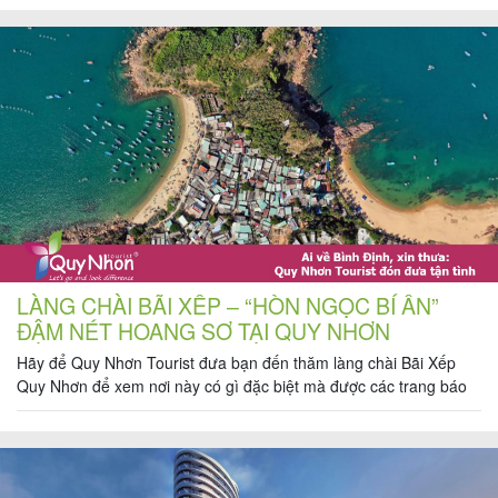
kê xem những khoảng chi phí nào là cần thiết. Để bạn có thể […]
Tin
du
lịch
Về
Quy
LÀNG CHÀI BÃI XẾP – “HÒN NGỌC BÍ ẨN”
Nhơn
ĐẬM NÉT HOANG SƠ TẠI QUY NHƠN
Tourist
Hãy để Quy Nhơn Tourist đưa bạn đến thăm làng chài Bãi Xếp
Quy Nhơn để xem nơi này có gì đặc biệt mà được các trang báo
lớn quốc tế ưu ái gọi tên là một trong 16 “hòn ngọc bí ẩn” của
Châu Á nhé. Làng chài Bãi Xếp Quy Nhơn, nơi được […]
Cảm
nhận