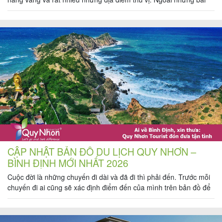
biển thơ mộng, những hòn đảo ven bờ hoang sơ, các di tích tháp
Chăm Pa cổ kính,… Nơi đây còn một điểm đến rất thú vị mà […]
CẬP NHẬT BẢN ĐỒ DU LỊCH QUY NHƠN –
BÌNH ĐỊNH MỚI NHẤT 2026
Cuộc đời là những chuyến đi dài và đã đi thì phải đến. Trước mỗi
chuyến đi ai cũng sẽ xác định điểm đến của mình trên bản đồ để
biết ta sẽ làm gì, ăn gì, chơi gì và thăm gì ở nơi mình đến. Miền
đất võ Quy Nhơn – Bình Định là […]