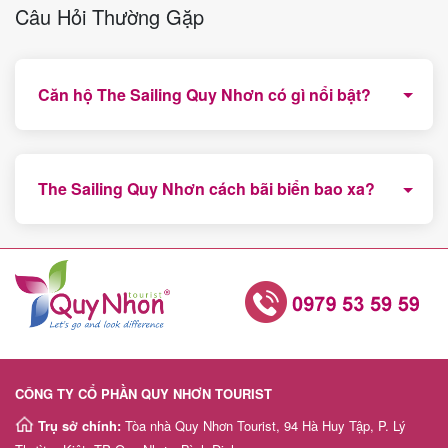
Câu Hỏi Thường Gặp
Căn hộ The Sailing Quy Nhơn có gì nổi bật?
The Sailing Quy Nhơn có vị trí đẹp nhất Quy Nhơn
hiện nay và là căn hộ duy nhất sát biển sở hữu lâu
The Sailing Quy Nhơn cách bãi biển bao xa?
dài.
Căn hộ The Sailing Quy Nhơn nằm gần ngay Quảng
trường trung tâm và cách biển khoảng 50m, du khách
có thể đi bộ ra biển.
CÔNG TY CỔ PHẦN QUY NHƠN TOURIST
Trụ sở chính:
Tòa nhà Quy Nhơn Tourist, 94 Hà Huy Tập, P. Lý