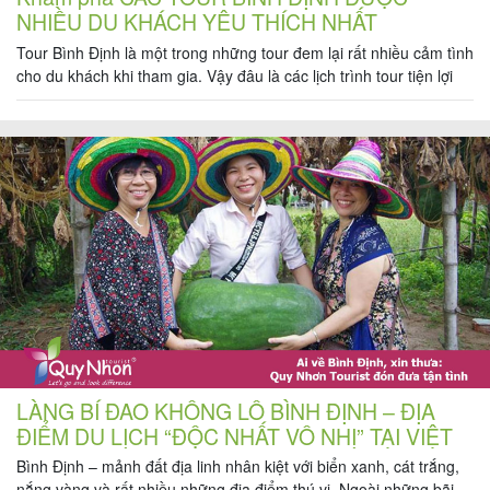
NHIỀU DU KHÁCH YÊU THÍCH NHẤT
Tour Bình Định là một trong những tour đem lại rất nhiều cảm tình
cho du khách khi tham gia. Vậy đâu là các lịch trình tour tiện lợi
được nhiều du khách quan tâm và yêu thích nhất. Hãy cùng Quy
Nhơn Tourist khám phá nhé. I. Tour Kỳ Co – Eo Gió 1 […]
LÀNG BÍ ĐAO KHỔNG LỒ BÌNH ĐỊNH – ĐỊA
ĐIỂM DU LỊCH “ĐỘC NHẤT VÔ NHỊ” TẠI VIỆT
NAM
Bình Định – mảnh đất địa linh nhân kiệt với biển xanh, cát trắng,
nắng vàng và rất nhiều những địa điểm thú vị. Ngoài những bãi