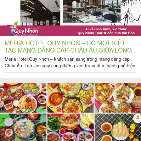
MERIA HOTEL QUY NHƠN – CÓ MỘT KIỆT
TÁC MANG ĐẲNG CẤP CHÂU ÂU GIỮA LÒNG
PHỐ BIỂN
Meria Hotel Quy Nhơn – khách sạn sang trọng mang đẳng cấp
Châu Âu. Tọa lạc ngay cung đường ven trung tâm thành phố biển
xinh đẹp. Với thiết kế vô cùng tinh tế và mới lạ. Cùng những dịch
vụ nghỉ dưỡng đẳng cấp. Khách sạn Meria hứa hẹn sẽ mang đến
cho du […]