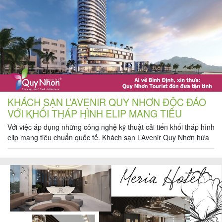
khách
hàng
Tuyển
dụng
KHÁCH SẠN L’AVENIR QUY NHƠN ĐỘC ĐÁO
VỚI KHỐI THÁP HÌNH ELIP MANG TIÊU
Liên
CHUẨN QUỐC TẾ
Với việc áp dụng những công nghệ kỹ thuật cải tiến khối tháp hình
hệ
elip mang tiêu chuẩn quốc tế. Khách sạn L’Avenir Quy Nhơn hứa
hẹn sẽ là nét chấm phá độc đáo của ngành du lịch thành phố
biển Quy Nhơn trong thời gian tới. Quy Nhơn – Bình Định, thành
phố trẻ […]