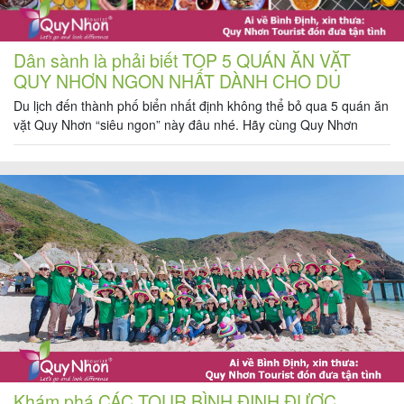
Dân sành là phải biết TOP 5 QUÁN ĂN VẶT
QUY NHƠN NGON NHẤT DÀNH CHO DU
KHÁCH
Du lịch đến thành phố biển nhất định không thể bỏ qua 5 quán ăn
vặt Quy Nhơn “siêu ngon” này đâu nhé. Hãy cùng Quy Nhơn
Tourist khám phá xem các quán ăn vặt này có gì mà được yêu
thích đến như vậy nhé. Ngay tại trung tâm thành phố biển, bạn có
[…]
Khám phá CÁC TOUR BÌNH ĐỊNH ĐƯỢC