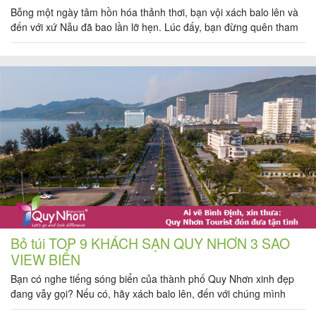
Bỗng một ngày tâm hồn hóa thảnh thơi, bạn vội xách balo lên và
đến với xứ Nẫu đã bao lần lỡ hẹn. Lúc đấy, bạn đừng quên tham
khảo qua danh sách TOP 7 KHÁCH SẠN QUY NHƠN 4 SAO view
biển cho một chuyến du lịch thật tuyệt vời nhé. Quy Nhơn vẫn […]
Tour
trong
nước
Combo
Quy
Nhơn
Bỏ túi TOP 9 KHÁCH SẠN QUY NHƠN 3 SAO
VIEW BIỂN
Lịch
Bạn có nghe tiếng sóng biển của thành phố Quy Nhơn xinh đẹp
khởi
đang vẫy gọi? Nếu có, hãy xách balo lên, đến với chúng mình
hành
ngay đi! Và đừng quên tham khảo qua TOP 9 KHÁCH SẠN QUY