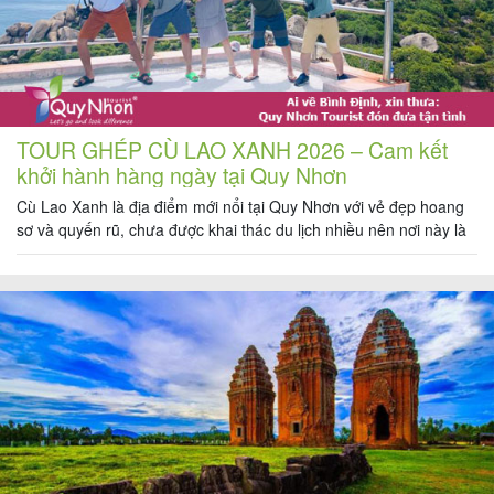
TOUR GHÉP CÙ LAO XANH 2026 – Cam kết
khởi hành hàng ngày tại Quy Nhơn
Cù Lao Xanh là địa điểm mới nổi tại Quy Nhơn với vẻ đẹp hoang
sơ và quyến rũ, chưa được khai thác du lịch nhiều nên nơi này là
điểm đến rất thú vị cho du khách đặc biệt là những du khách thích
trải nghiệm 1. Giới thiệu về Cù Lao Xanh Quy […]