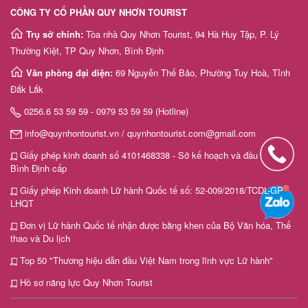
CÔNG TY CỔ PHẦN QUY NHƠN TOURIST
Trụ sở chính:
Tòa nhà Quy Nhơn Tourist, 94 Hà Huy Tập, P. Lý
Thường Kiệt, TP Quy Nhơn, Bình Định
Văn phòng đại diện:
69 Nguyễn Thế Bảo, Phường Tuy Hoà, Tỉnh
Đắk Lắk
0256.6 53 59 59 - 0979 53 59 59 (Hotline)
info@quynhontourist.vn / quynhontourist.com@gmail.com
Giấy phép kinh doanh số 4101468338 - Sở kế hoạch và đầu tư tỉnh
Bình Định cấp
Giấy phép Kinh doanh Lữ hành Quốc tế số: 52-009/2018/TCDL-GP
LHQT
Đơn vị Lữ hành Quốc tế nhận được bằng khen của Bộ Văn hóa, Thể
thao và Du lịch
Top 50 "Thương hiệu dẫn đầu Việt Nam trong lĩnh vực Lữ hành"
Hồ sơ năng lực Quy Nhơn Tourist