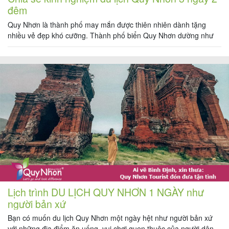
đêm
Quy Nhơn là thành phố may mắn được thiên nhiên dành tặng
nhiều vẻ đẹp khó cưỡng. Thành phố biển Quy Nhơn dường như
đã trở thành một địa điểm du lịch “mê hoặc” khách du lịch trong
và ngoài nước. Thông thường, để có thể khám phá hết những
điểm nổi bật của thành […]
Lịch trình DU LỊCH QUY NHƠN 1 NGÀY như
người bản xứ
Bạn có muốn du lịch Quy Nhơn một ngày hệt như người bản xứ
với những địa điểm ăn uống, vui chơi quen thuộc của người dân