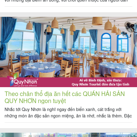
nơi đây. Vậy hãy theo chân Quy Nhơn Tourist ngay để cùng khám
phá nhé. Du lịch Quy Nhơn ngoài thiên đường biển đảo Kỳ Co, Eo
gió […]
Theo chân thổ địa ăn hết các QUÁN HẢI SẢN
QUY NHƠN ngon tuyệt
Nhắc tới Quy Nhơn là nghĩ ngay đến biển xanh, cát trắng với
những món ăn đặc sản ngon miệng, ăn là nhớ, nhắc là thèm. Đặc
biệt trong đó phải kể đến các hàng quán hải sản Quy Nhơn đã
làm “xuyến xao” loạt bao tử của các du khách. Hải sản Quy Nhơn
[…]