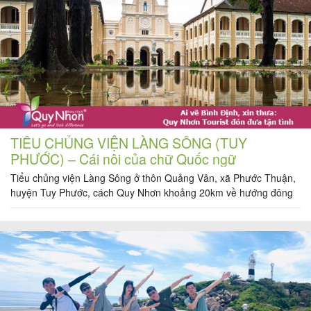
khách
hàng
Tuyển
dụng
TIỂU CHỦNG VIỆN LÀNG SÔNG (TUY
PHƯỚC) – Cái nôi của chữ Quốc ngữ
Liên
Tiểu chủng viện Làng Sông ở thôn Quảng Vân, xã Phước Thuận,
hệ
huyện Tuy Phước, cách Quy Nhơn khoảng 20km về hướng đông
bắc. Theo những người già kể lại, nhà thờ trước kia có lên gọi là
Làng Sông, vì bao quanh là vùng ruộng đồng, sông nước, nhưng
rồi tấm biển đề ở […]