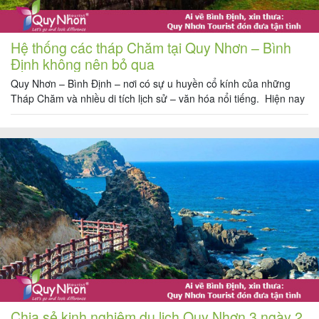
Hệ thống các tháp Chăm tại Quy Nhơn – Bình
Định không nên bỏ qua
Quy Nhơn – Bình Định – nơi có sự u huyền cổ kính của những
Tháp Chăm và nhiều di tích lịch sử – văn hóa nổi tiếng. Hiện nay
Bình Định đang bảo tồn nhiều di tích kiến trúc – Văn hóa
Champa, đặc biệt là thành Đồ Bàn với các Tháp Chăm (8 cụm,
[…]
Chia sẻ kinh nghiệm du lịch Quy Nhơn 3 ngày 2