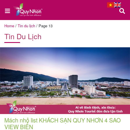
Home
/
Tin du lịch
/
Page 13
Tin Du Lịch
Trang
chủ
Tour
Quy
Nhơn
Tour
Mách nhỏ list KHÁCH SẠN QUY NHƠN 4 SAO
Phú
VIEW BIỂN
Yên