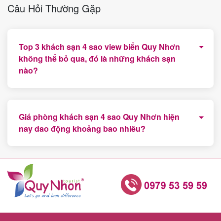
Câu Hỏi Thường Gặp
Top 3 khách sạn 4 sao view biển Quy Nhơn
không thể bỏ qua, đó là những khách sạn
nào?
Anya Hotel Quy Nhơn, Fleur De Lys Quy Nhơn và
Odin Hotel Quy Nhơn là những khách sạn 4 sao tiêu
Giá phòng khách sạn 4 sao Quy Nhơn hiện
biểu nhất hiện nay được du khách quan tâm và lựa
nay dao động khoảng bao nhiêu?
chọn.
Từ 800.000 vnd đến 2.000.000 vnd/đêm tùy vào chất
lượng và thương hiệu của từng khách sạn.