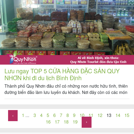
Lưu ngay TOP 5 CỬA HÀNG ĐẶC SẢN QUY
NHƠN khi đi du lịch Bình Định
Thành phố Quy Nhơn đâu chỉ có những non nước hữu tình, thiên
đường biển đảo làm lưu luyến du khách. Nơi đây còn có các món
ăn đặc sản Quy Nhơn luôn biết cách “gây vấn vương” để ăn là
ghiền, xa là nhớ. Bất cứ ai khi đi du lịch đều có nhu […]
1
3
4
5
6
7
8
9
10
11
12
13
14
15
‹
…
16
17
18
19
›