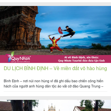
NHƠN 3 SAO view biển cho một chuyến du lịch thật tuyệt vời nhé.
Quy Nhơn […]
Tin
du
lịch
Về
Quy
DU LỊCH BÌNH ĐỊNH – Về miền đất võ hào hùng
Nhơn
Tourist
Bình Định – nơi núi non hùng vĩ đã ghi dấu bao chiến công hiển
hách của người anh hùng dân tộc áo vải cờ đào Quang Trung –
Nguyễn Huệ vào cuối thế kỷ XVIII, của quân dân Quy Nhơn –
Bình Định trong những năm kháng chiến chống thực dân Pháp và
Cảm
đế […]
nhận