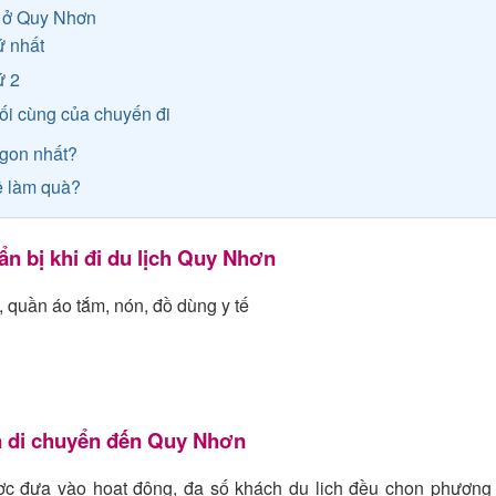
ga” ở Quy Nhơn
ứ nhất
ứ 2
ối cùng của chuyến đi
ngon nhất?
ề làm quà?
n bị khi đi du lịch Quy Nhơn
 quần áo tắm, nón, đồ dùng y tế
n di chuyển đến Quy Nhơn
c đưa vào hoạt động, đa số khách du lịch đều chọn phương t