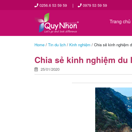
0256.6 53 59 59
|
0979 53 59 59
Trang chủ
Home
/
Tin du lịch
/
Kinh nghiệm
/
Chia sẻ kinh nghiệm 
Chia sẻ kinh nghiệm du
25/01/2020