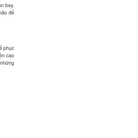
ân bay.
hảo để
để phục
đến cao
 những