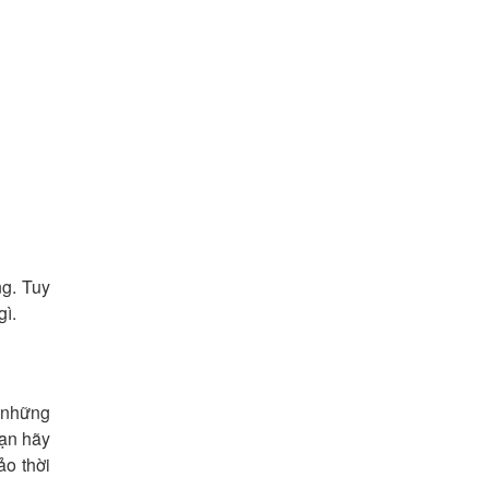
ng. Tuy
gì.
t những
bạn hãy
ảo thời