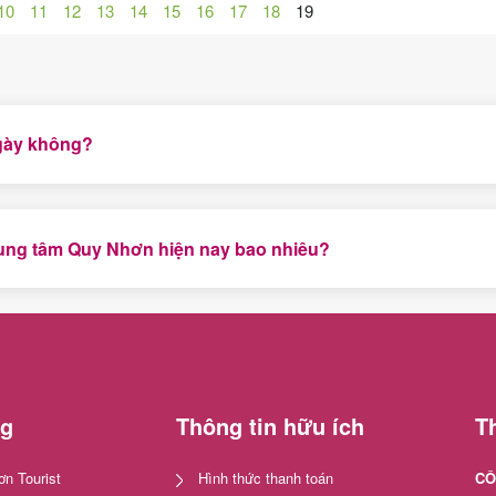
10
11
12
13
14
15
16
17
18
19
ngày không?
u khách yêu thích nhất hiện nay nên luôn được khởi hành hàng n
trung tâm Quy Nhơn hiện nay bao nhiêu?
ý từ 5-8 khách giá còn 668.000 vnd/khách và đăng ký từ 9 khách 
ng
Thông tin hữu ích
Th
n Tourist
Hình thức thanh toán
CÔ