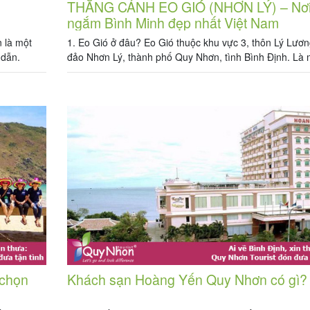
THẮNG CẢNH EO GIÓ (NHƠN LÝ) – Nơ
ngắm Bình Minh đẹp nhất Việt Nam
 là một
1. Eo Gió ở đâu? Eo Gió thuộc khu vực 3, thôn Lý Lươn
 dẫn.
đảo Nhơn Lý, thành phố Quy Nhơn, tình Bình Định. Là 
u. Những
biển xanh, đẹp hình vòng cung được những rặng núi đ
 ưa chuộng
uống cong ôm trọn vào lòng. Không biết từ bao giờ hay
phát từ […]
chọn
Khách sạn Hoàng Yến Quy Nhơn có gì?