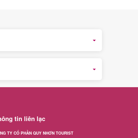
gày.
trở lên giá tour sẽ là 638.000 vnd/khách.
ông tin liên lạc
NG TY CỔ PHẦN QUY NHƠN TOURIST