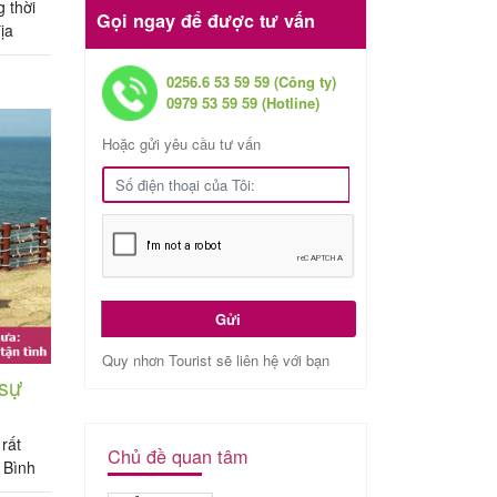
 thời
Gọi ngay để được tư vấn
ịa
à
 đầy đủ
0256.6 53 59 59 (Công ty)
0979 53 59 59 (Hotline)
Hoặc gửi yêu cầu tư vấn
Gửi
Quy nhơn Tourist sẽ liên hệ với bạn
sự
rất
Chủ đề quan tâm
 Bình
 đoàn