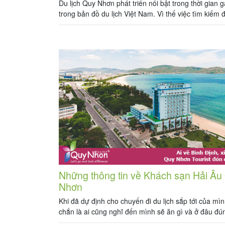
Du lịch Quy Nhơn phát triển nổi bật trong thời gian 
trong bản đồ du lịch Việt Nam. Vì thế việc tìm kiếm đ
Land Tour Quy Nhơn uy tín cũng như làm thế nào đ
là vấn đề mà rất nhiều công ty du lịch tại Việt Nam 
Những thông tin về Khách sạn Hải Âu
Nhơn
Khi đã dự định cho chuyến đi du lịch sắp tới của mì
chắn là ai cũng nghĩ đến mình sẽ ăn gì và ở đâu đ
nào. Bạn đã đến với thành phố Quy Nhơn xinh đẹp 