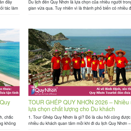
gần đây
Du lịch đến Quy Nhơn là lựa chọn của nhiều người trong
ối tác làm
gian vừa qua. Tuy nhiên vì là thành phố biển có nhiều đ
ể lựa chọn
điểm du lịch nên việc có quá nhiều khách sạn mọc lên l
[…]
không tránh khỏi. Việc tìm kiếm khách sạn cao cấp với
trang thiết bị […]
 Quy
TOUR GHÉP QUY NHƠN 2026 – Nhiều 
lựa chọn chất lượng cho Du khách
nh, chắc
1. Tour Ghép Quy Nhơn là gì? Đó là câu hỏi cũng được 
úng không
nhiều du khách quan tâm mỗi khi đi du lịch Quy Nhơn –
lần nào
Định. Tour ghép Quy Nhơn là những tour kết hợp nhiều