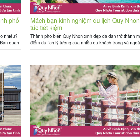
ành phố
Mách bạn kinh nghiệm du lịch Quy Nhơn
túc tiết kiệm
ao nhiêu?
Thành phố biển Quy Nhơn xinh đẹp đã dần trở thành m
u Bạn quan
điểm du lịch lý tưởng của nhiều du khách trong và ngoà
– Bình
Sở hữu một vẻ đẹp hoang sơ, những bãi biển dài xanh 
bạn về […]
cát trắng nắng vàng, nơi hòa hợp giữa non nước hữu tì
cả như tạo […]