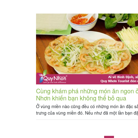
chưa? Bạn có dự định chuyến đi sắp tới của mình là
Cùng khám phá những món ăn ngon 
Nhơn khiến bạn không thể bỏ qua
Ở vùng miền nào cũng đều có những món ăn đặc s
trưng của vùng miền đó. Nếu như đã một lần bạn đặ
thành phố biển xinh đẹp Quy Nhơn, bạn không chỉ t
những cảnh sắc tuyệt đẹp nơi đây, mà còn có dịp t
rất nhiều món […]