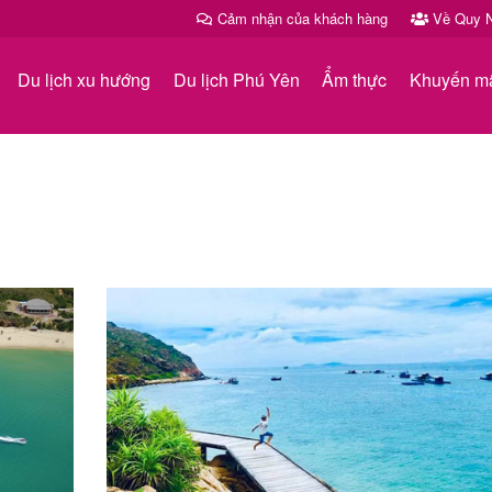
Cảm nhận của khách hàng
Về Quy N
Du lịch xu hướng
Du lịch Phú Yên
Ẩm thực
Khuyến m