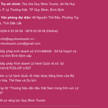
Trụ sở chính:
Tòa nhà Quy Nhơn Tourist, 94 Hà Huy
, P. Lý Thường Kiệt, TP Quy Nhơn, Bình Định
Văn phòng đại diện:
69 Nguyễn Thế Bảo, Phường Tuy
à, Tỉnh Đắk Lắk
0256.6 53 59 59 - 0979 53 59 59 (Hotline)
info@quynhontourist.vn /
ynhontourist.com@gmail.com
iấy phép kinh doanh số 4101468338 - Sở kế hoạch và
 tư tỉnh Bình Định cấp
iấy phép Kinh doanh Lữ hành Quốc tế số: 52-
9/2018/TCDL-GP LHQT
Đơn vị Lữ hành Quốc tế nhận được bằng khen của Bộ
 hóa, Thể thao và Du lịch
Top 50 "Thương hiệu dẫn đầu Việt Nam trong lĩnh vực Lữ
nh"
Hồ sơ năng lực Quy Nhơn Tourist