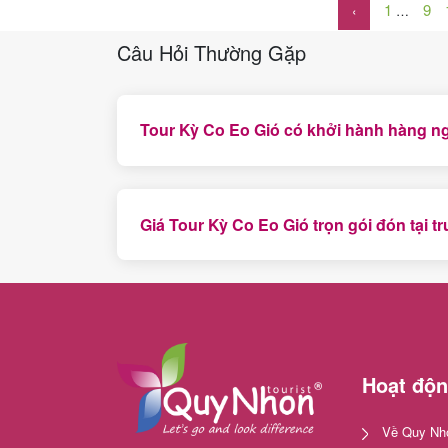
1
9
‹
…
Câu Hỏi Thường Gặp
Tour Kỳ Co Eo Gió có khởi hành hàng 
Có, đây là chương trình tour 1 ngày được d
Giá Tour Kỳ Co Eo Gió trọn gói đón tại 
Giá tour ghép 698.000 vnd/người lớn, đăng k
Hoạt độ
Về Quy Nhơ