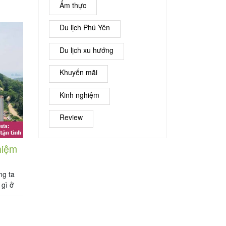
Ẩm thực
 ty du
Du lịch Phú Yên
Du lịch xu hướng
Khuyến mãi
Kinh nghiệm
Review
hiệm
ng ta
 gì ở
hững
Phan