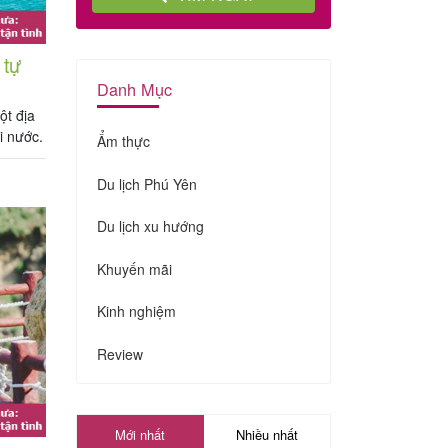
 tự
Danh Mục
ột địa
i nước.
Ẩm thực
trong,
nh. Tất
Du lịch Phú Yên
Du lịch xu hướng
Khuyến mãi
Kinh nghiệm
Review
Mới nhất
Nhiều nhất