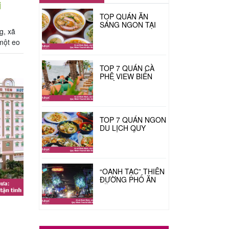
i
TOP QUÁN ĂN
SÁNG NGON TẠI
g, xã
QUY NHƠN DU
27/09/2024
KHÁCH PHẢI THỬ
một eo
ÍT NHẤT MỘT LẦN!
á cao
 xuất
TOP 7 QUÁN CÀ
PHÊ VIEW BIỂN
TRIỆU ĐÔ TẠI QUY
29/01/2024
NHƠN
TOP 7 QUÁN NGON
DU LỊCH QUY
NHƠN CHỈ NGƯỜI
26/01/2024
ĐỊA PHƯƠNG MỚI
BIẾT
“OANH TẠC” THIÊN
ĐƯỜNG PHỐ ĂN
VẶT PHAN BỘI
04/01/2023
CHÂU QUY NHƠN