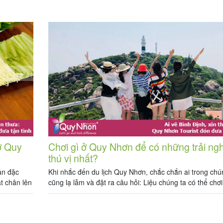
 đến […]
khách để đi cùng 1 tour được thiết kế sẵn của các Công
lịch […]
ở Quy
Chơi gì ở Quy Nhơn để có những trải ng
thú vị nhất?
ản đặc
Khi nhắc đến du lịch Quy Nhơn, chắc chắn ai trong chú
t chân lên
cũng lạ lẫm và đặt ra câu hỏi: Liệu chúng ta có thể chơi
rải nghiệm
Quy Nhơn được nhỉ? Chúng ta thường nghe nói đến n
hưởng thức
địa điểm nổi tiếng như: Nha Trang, Phú Quốc, Hội An, 
Thiết, Đà Lạt… […]