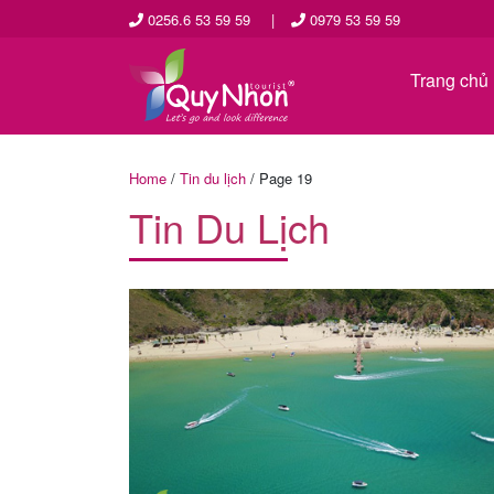
0256.6 53 59 59
|
0979 53 59 59
Trang chủ
Home
/
Tin du lịch
/
Page 19
Tin Du Lịch