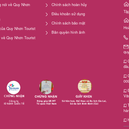
 nói về Quy Nhơn
Chính sách hoàn hủy
Tập
Điều khoản sử dụng
g
Chính sách bảo mật
Ho
của Quy Nhơn Tourist
Bản quyền hình ảnh
i về Quy Nhơn Tourist
qu
G
đầu
G
00
Văn
hà