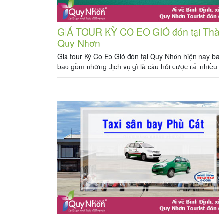
GIÁ TOUR KỲ CO EO GIÓ đón tại Th
Quy Nhơn
Giá tour Kỳ Co Eo Gió đón tại Quy Nhơn hiện nay b
bao gồm những dịch vụ gì là câu hỏi được rất nhiề
tâm khi lên kế hoạch cho chuyến du lịch Quy Nhơn 
Định sắp tới. Bài viết này sẽ hướng dẫn chi tiết các 