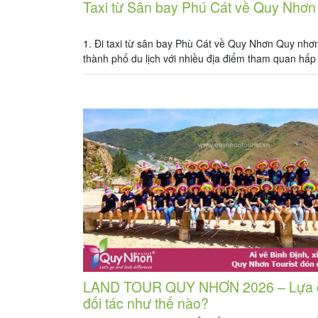
Taxi từ Sân bay Phú Cát về Quy Nhơn
1. Đi taxi từ sân bay Phù Cát về Quy Nhơn Quy nhơn
thành phố du lịch với nhiều địa điểm tham quan hấp
Phương tiện đến Quy Nhơn – Bình định có rất nhiề
phương tiện từ sân bay Phù Cát về Quy Nhơn được
nhất chỉ có […]
LAND TOUR QUY NHƠN 2026 – Lựa 
đối tác như thế nào?