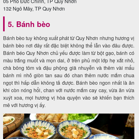
05 Phó Đức Chính, TP Quy Nhơn
132 Ngô Mây, TP Quy Nhơn
5. Bánh bèo
Bánh bèo tuy không xuất phát từ Quy Nhơn nhưng hương vị
bánh bèo nơi đây rất đặc biệt không thể lẫn vào đâu được.
Bánh béo Quy Nhơn chủ yếu được làm từ bột gạo, bánh có
màu trắng muốt và mọn dai, ở trên phủ một lớp hẹ xắt nhỏ,
chà bông tôm và đậu phộng giã nhuyễn và thêm vài mẩu
bánh mì nhỏ giòn tan sau đó chan thêm nước mắm chua
ngọt thì hấp dẫn không tả được. Bánh bèo ngon nhất là ăn
khi còn nóng hổi, chan với nước mắm cay cay, vừa ăn vừa
xuýt xoa, mọi hương vị hòa quyện vào sẽ khiến bạn thích
mê với hương vị ấy.