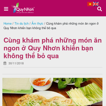
Home
/
Tin du lịch
/
Ẩm thực
/
Cùng khám phá những món ăn ngon ở
Quy Nhơn khiến bạn không thể bỏ qua
Trang
chủ
Cùng khám phá những món ăn
ngon ở Quy Nhơn khiến bạn
không thể bỏ qua
Tour
Quy
30/11/2018
Nhơn
Tour
Phú
Yên