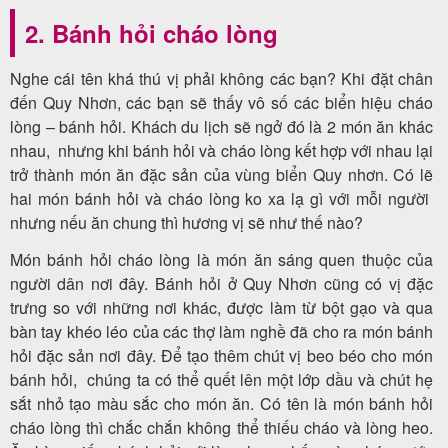
2. Bánh hỏi cháo lòng
Nghe cái tên khá thú vị phải không các bạn? Khi đặt chân
đến Quy Nhơn, các bạn sẽ thấy vô số các biển hiệu cháo
lòng – bánh hỏi. Khách du lịch sẽ ngở đó là 2 món ăn khác
nhau, nhưng khi bánh hỏi và cháo lòng kết hợp với nhau lại
trở thành món ăn đặc sản của vùng biển Quy nhơn. Có lẽ
hai món bánh hỏi và cháo lòng ko xa lạ gì với mỗi người
nhưng nếu ăn chung thì hương vị sẽ như thế nào?
Món bánh hỏi cháo lòng là món ăn sáng quen thuộc của
người dân nơi đây. Bánh hỏi ở Quy Nhơn cũng có vị đặc
trưng so với những nơi khác, được làm từ bột gạo và qua
bàn tay khéo léo của các thợ làm nghề đã cho ra món bánh
hỏi đặc sản nơi đây. Để tạo thêm chút vị beo béo cho món
bánh hỏi, chúng ta có thể quết lên một lớp dầu và chút hẹ
sắt nhỏ tạo màu sắc cho món ăn. Có tên là món bánh hỏi
cháo lòng thì chắc chắn không thể thiếu cháo và lòng heo.