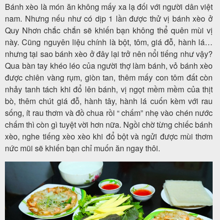
Bánh xèo là món ăn không mấy xa lạ đối với người dân việt
khách
nam. Nhưng nếu như có dịp 1 lần được thử vị bánh xèo ở
hàng
Quy Nhơn chắc chắn sẽ khiến bạn không thể quên mùi vị
này. Cũng nguyên liệu chính là bột, tôm, giá đỗ, hành lá…
nhưng tại sao bánh xèo ở đây lại trở nên nổi tiếng như vậy?
Tuyển
Qua bàn tay khéo léo của người thợ làm bánh, vỏ bánh xèo
được chiên vàng rụm, giòn tan, thêm mấy con tôm đất còn
dụng
nhảy tanh tách khi đổ lên bánh, vị ngọt mềm mềm của thịt
bò, thêm chút giá đỗ, hành tây, hành lá cuốn kèm với rau
sống, ít rau thơm và đồ chua rồi “ chấm” nhẹ vào chén nước
Liên
chấm thì còn gì tuyệt vời hơn nữa. Ngồi chờ từng chiếc bánh
hệ
xèo, nghe tiếng xèo xèo khi đổ bột và ngửi được mùi thơm
nức mũi sẽ khiến bạn chỉ muốn ăn ngay thôi.