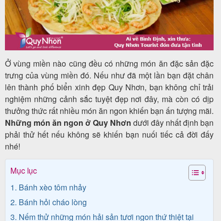
Tour
trong
Ở vùng miền nào cũng đều có những món ăn đặc sản đặc
nước
trưng của vùng miền đó. Nếu như đã một lần bạn đặt chân
lên thành phố biển xinh đẹp Quy Nhơn, bạn không chỉ trải
nghiệm những cảnh sắc tuyệt đẹp nơi đây, mà còn có dịp
thưởng thức rất nhiều món ăn ngon khiến bạn ấn tượng mãi.
Combo
Những món ăn ngon ở Quy Nhơn
dưới đây nhất định bạn
Quy
phải thử hết nếu không sẽ khiến bạn nuối tiếc cả đời đấy
Nhơn
nhé!
Mục lục
Lịch
1. Bánh xèo tôm nhảy
khởi
2. Bánh hỏi cháo lòng
hành
3. Nếm thử những món hải sản tươi ngon thứ thiệt tại