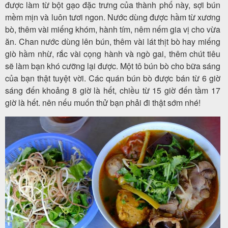
được làm từ bột gạo đặc trưng của thành phố này, sợi bún
mềm mịn và luôn tươi ngon. Nước dùng được hầm từ xương
bò, thêm vài miếng khóm, hành tím, nêm nếm gia vị cho vừa
ăn. Chan nước dùng lên bún, thêm vài lát thịt bò hay miếng
giò hầm nhừ, rắc vài cọng hành và ngò gai, thêm chút tiêu
sẽ làm bạn khó cưỡng lại được. Một tô bún bò cho bữa sáng
của bạn thật tuyệt vời. Các quán bún bò được bán từ 6 giờ
sáng đến khoảng 8 giờ là hết, chiều từ 15 giờ đến tầm 17
giờ là hết. nên nếu muốn thử bạn phải đi thật sớm nhé!