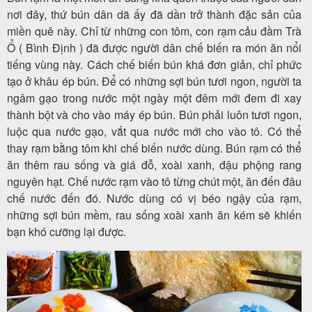
nơi đây, thứ bún dân dã ấy đã dần trở thành đặc sản của
miền quê này. Chỉ từ những con tôm, con rạm cảu đầm Trà
Ổ ( Bình Định ) đã được người dân chế biến ra món ăn nổi
tiếng vùng này. Cách chế biến bún khá đơn giản, chỉ phức
tạo ở khâu ép bún. Để có những sợi bún tươi ngon, người ta
ngâm gạo trong nước một ngày một đêm mới đem đi xay
thành bột và cho vào máy ép bún. Bún phải luôn tươi ngon,
luộc qua nước gạo, vắt qua nước mới cho vào tô. Có thể
thay rạm bằng tôm khi chế biến nước dùng. Bún rạm có thể
ăn thêm rau sống và giá đỗ, xoài xanh, đậu phộng rang
nguyên hạt. Chế nước rạm vào tô từng chút một, ăn đến đâu
chế nước đến đó. Nước dùng có vị béo ngậy của rạm,
những sợi bún mềm, rau sống xoài xanh ăn kém sẽ khiến
bạn khó cưỡng lại được.