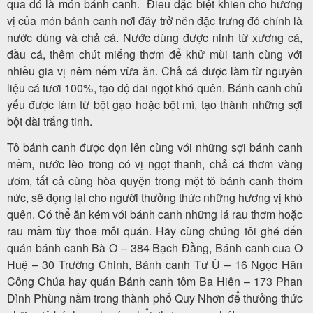
qua đó là món bánh canh. Điều đặc biệt khiến cho hương
vị của món bánh canh nơi đây trở nên đặc trưng đó chính là
nước dùng và chả cá. Nước dùng được ninh từ xương cá,
đầu cá, thêm chút miếng thơm để khử mùi tanh cùng với
nhiều gia vị nêm nếm vừa ăn. Chả cá được làm từ nguyên
liệu cá tươi 100%, tạo độ dai ngọt khó quên. Bánh canh chủ
yếu được làm từ bột gạo hoặc bột mì, tạo thành những sợi
bột dài trắng tinh.
Tô bánh canh được dọn lên cùng với những sợi bánh canh
mềm, nước lèo trong có vị ngọt thanh, chả cá thơm vàng
ươm, tất cả cùng hòa quyện trong một tô bánh canh thơm
nức, sẽ đọng lại cho người thưởng thức những hương vị khó
quên. Có thể ăn kém với bánh canh những lá rau thơm hoặc
rau mầm tùy thoe mỗi quán. Hãy cùng chúng tôi ghé đến
quán bánh canh Bà O – 384 Bạch Đằng, Bánh canh cua O
Huệ – 30 Trường Chinh, Bánh canh Tư Ù – 16 Ngọc Hân
Công Chúa hay quán Bánh canh tôm Ba Hiên – 173 Phan
Đình Phùng nằm trong thành phố Quy Nhơn để thưởng thức