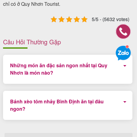
chỉ có ở Quy Nhơn Tourist.
5/5 - (5632 votes)
Câu Hỏi Thường Gặp
Những món ăn đặc sản ngon nhất tại Quy
Nhơn là món nào?
Chả ram tôm đất, Bánh hỏi cháo lòng, Bánh xèo tôm
nhảy là 3 món ăn không thể bỏ qua khi đi du lịch Quy
Bánh xèo tôm nhảy Bình Định ăn tại đâu
Nhơn.
ngon?
Quý khách có thể ăn tại các quán ăn trên đường Diên
Hồng đặc biệt là quán Gia Vỹ.