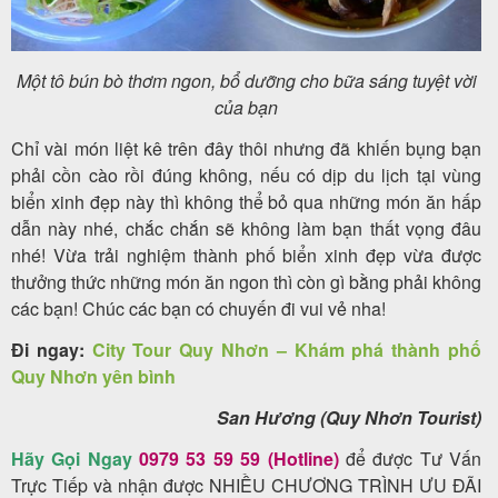
Một tô bún bò thơm ngon, bổ dưỡng cho bữa sáng tuyệt vời
của bạn
Chỉ vài món liệt kê trên đây thôi nhưng đã khiến bụng bạn
phải cồn cào rồi đúng không, nếu có dịp du lịch tại vùng
biển xinh đẹp này thì không thể bỏ qua những món ăn hấp
dẫn này nhé, chắc chắn sẽ không làm bạn thất vọng đâu
nhé! Vừa trải nghiệm thành phố biển xinh đẹp vừa được
thưởng thức những món ăn ngon thì còn gì bằng phải không
các bạn! Chúc các bạn có chuyến đi vui vẻ nha!
Đi ngay:
City Tour Quy Nhơn – Khám phá thành phố
Quy Nhơn yên bình
San Hương (Quy Nhơn Tourist)
Hãy Gọi Ngay
0979 53 59 59 (Hotline)
để được Tư Vấn
Trực Tiếp và nhận được NHIỀU CHƯƠNG TRÌNH ƯU ĐÃI