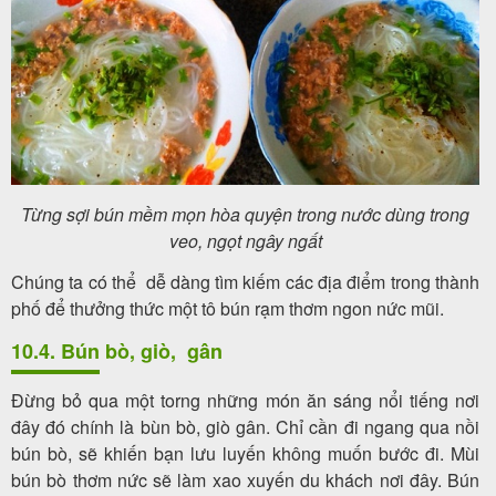
Từng sợi bún mềm mọn hòa quyện trong nước dùng trong
veo, ngọt ngây ngất
Chúng ta có thể dễ dàng tìm kiếm các địa điểm trong thành
phố để thưởng thức một tô bún rạm thơm ngon nức mũi.
10.4. Bún bò, giò, gân
Đừng bỏ qua một torng những món ăn sáng nổi tiếng nơi
đây đó chính là bùn bò, giò gân. Chỉ cần đi ngang qua nồi
bún bò, sẽ khiến bạn lưu luyến không muốn bước đi. Mùi
bún bò thơm nức sẽ làm xao xuyến du khách nơi đây. Bún