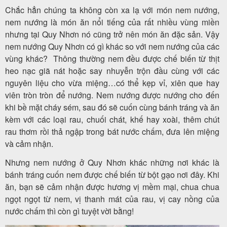
Chắc hẳn chúng ta không còn xa lạ với món nem nướng,
nem nướng là món ăn nổi tiếng của rất nhiều vùng miền
nhưng tại Quy Nhơn nó cũng trở nên món ăn đặc sản. Vậy
nem nướng Quy Nhơn có gì khác so với nem nướng của các
vùng khác? Thông thường nem đều được chế biến từ thịt
heo nạc giã nát hoặc say nhuyễn trộn đầu cùng với các
nguyên liệu cho vừa miệng…có thể kẹp vỉ, xiên que hay
viên tròn tròn để nướng. Nem nướng được nướng cho đến
khi bề mặt cháy sém, sau đó sẽ cuốn cùng bánh tráng và ăn
kèm với các loại rau, chuối chát, khế hay xoài, thêm chút
rau thơm rồi thả ngập trong bát nước chấm, đưa lên miệng
và cảm nhận.
Nhưng nem nướng ở Quy Nhơn khác những nơi khác là
bánh tráng cuốn nem được chế biến từ bột gạo nơi đây. Khi
ăn, bạn sẽ cảm nhận được hương vị mềm mại, chua chua
ngọt ngọt từ nem, vị thanh mát của rau, vị cay nồng của
nước chấm thì còn gì tuyệt vời bằng!