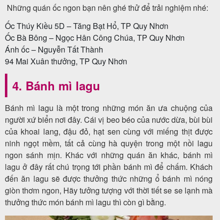
Những quán ốc ngon bạn nên ghé thử để trải nghiệm nhé:
Ốc Thúy Kiều 5D – Tăng Bạt Hổ, TP Quy Nhơn
Ốc Bà Bông – Ngọc Hân Công Chúa, TP Quy Nhơn
Ánh ốc – Nguyễn Tất Thành
94 Mai Xuân thưởng, TP Quy Nhơn
4. Bánh mì lagu
Bánh mì lagu là một trong những món ăn ưa chuộng của
người xứ biển nơi đây. Cái vị beo béo của nước dừa, bùi bùi
của khoai lang, đậu đỏ, hạt sen cùng với miếng thịt được
ninh ngọt mềm, tất cả cùng hà quyện trong một nồi lagu
ngon sánh mịn. Khác với những quán ăn khác, bánh mì
lagu ở đây rất chú trọng tới phần bánh mì để chấm. Khách
đến ăn lagu sẽ được thưởng thức những ổ bánh mì nóng
giòn thơm ngon, Hãy tưởng tượng với thời tiết se se lạnh mà
thưởng thức món bánh mì lagu thì còn gì bằng.