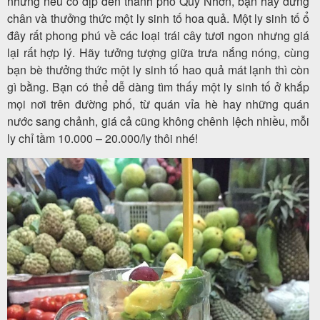
nhưng nếu có dịp đến thành phố Quy Nhơn, bạn hãy dừng
chân và thưởng thức một ly sinh tố hoa quả. Một ly sinh tố ổ
đây rất phong phú về các loại trái cây tươi ngon nhưng giá
lại rất hợp lý. Hãy tưởng tượng giữa trưa nắng nóng, cùng
bạn bè thưởng thức một ly sinh tố hao quả mát lạnh thì còn
gì bằng. Bạn có thể dễ dàng tìm thấy một ly sinh tố ở khắp
mọi nơi trên đường phố, từ quán vỉa hè hay những quán
nước sang chảnh, giá cả cũng không chênh lệch nhiều, mỗi
ly chỉ tầm 10.000 – 20.000/ly thôi nhé!