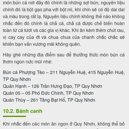
món bún cá nơi đây đó chính là những sợi bún, nguyên liệu
chính đó là bột gạo pha với bột mì, khi chín sẽ có độ dai dai
và màu trong rất lạ. Nguyên liệu chính không thể nào không
nhắc đến đó chính là chả cá, chả cá được chế biến hoàn
toàn từ cá tươi và các gia vị khác. Khi ăn kèm thêm chút rau,
vị cay cay của ớt và chua chua của chanh chắc chắc sẽ
khiến bạn vấn vương mãi không quên.
Hãy ghé những địa điểm sau để thưởng thức món bún cá
thơm ngon nức mũi nhé:
Bún cá Phượng Tèo – 211 Nguyễn Huệ, 415 Nguyễn Huệ,
TP Quy Nhơn
Quán Hạnh – 126 Trần Hưng Đạo, TP Quy Nhơn
Quán 05 – 05 Phó Đức Chính, TP Quy Nhơn
Quán Thùy – 261 Tăng Bạt Hổ, TP Quy Nhơn
10.2. Bánh canh
Khi nhắc đến các món ăn ngon ở Quy Nhơn, không thể bỏ