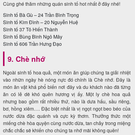
Cùng ghé thăm những quán sinh tố hot nhất ở đây nhé!
Sinh tố Bà Gù – 24 Trần Bình Trọng
Sinh tố Kim Đình – 20 Nguyễn Huệ
Sinh tố 37 Tô Hiến Thành
Sinh tố Bùng Binh Ngô Mây
Sinh tố 606 Trần Hưng Đạo
9. Chè nhớ
Ngoài sinh tố hoa quả, một món ăn giúp chúng ta giải nhiệt
vào nhữn ngày hè nóng nực đó chính là Chè nhớ. Đây là
món ăn vặt khá phổ biến nơi đây và du khách nào đã từng
ăn có lẻ dẽ khó quên hương vị ấy. Một ly chè hoa quả
nhưng bao gồm rất nhiều thứ, nào là dưa hấu, sầu riêng,
bơ, hồng xiêm…. Đặc biệt nhất là vị ngọt ngọt beo béo của
nước dừa đặc quánh và cực kỳ thơm. Thưởng thức một
miếng chè hòa quyện cùng nước dừa, tan chảy trong miệng
chắc chắc sẽ khiến cho chúng ta nhớ mãi không quên!