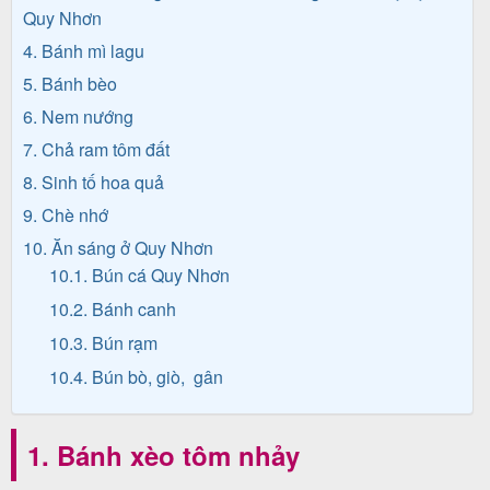
Quy Nhơn
4. Bánh mì lagu
Tin
5. Bánh bèo
du
6. Nem nướng
7. Chả ram tôm đất
lịch
8. Sinh tố hoa quả
9. Chè nhớ
Về
10. Ăn sáng ở Quy Nhơn
10.1. Bún cá Quy Nhơn
Quy
10.2. Bánh canh
Nhơn
10.3. Bún rạm
Tourist
10.4. Bún bò, giò, gân
Cảm
1. Bánh xèo tôm nhảy
nhận