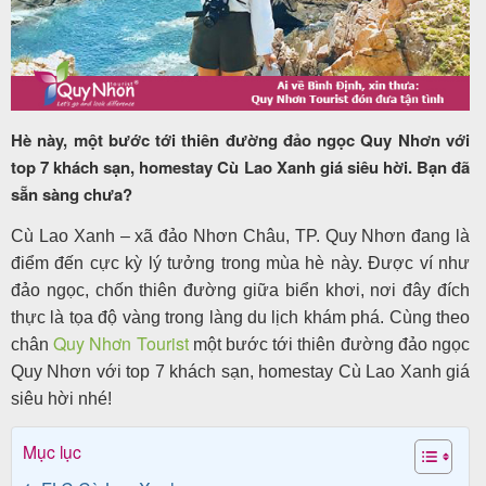
Tour
trong
Hè này, một bước tới thiên đường đảo ngọc Quy Nhơn với
nước
top 7 khách sạn, homestay Cù Lao Xanh giá siêu hời. Bạn đã
sẵn sàng chưa?
Cù Lao Xanh – xã đảo Nhơn Châu, TP. Quy Nhơn đang là
Combo
điểm đến cực kỳ lý tưởng trong mùa hè này. Được ví như
Quy
đảo ngọc, chốn thiên đường giữa biển khơi, nơi đây đích
Nhơn
thực là tọa độ vàng trong làng du lịch khám phá. Cùng theo
Quy Nhơn Tourist
chân
một bước tới thiên đường đảo ngọc
Quy Nhơn với top 7 khách sạn, homestay Cù Lao Xanh giá
siêu hời nhé!
Lịch
khởi
Mục lục
hành