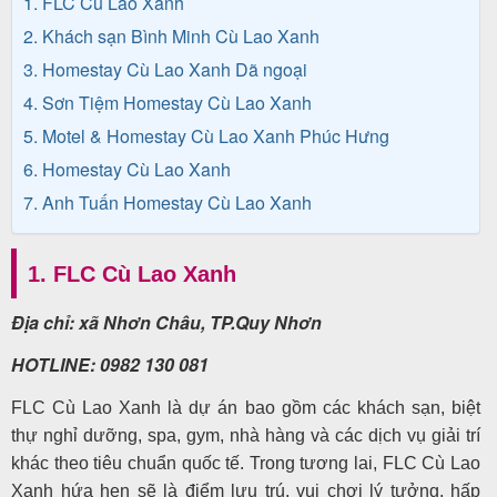
1. FLC Cù Lao Xanh
2. Khách sạn Bình Minh Cù Lao Xanh
3. Homestay Cù Lao Xanh Dã ngoại
Tin
4. Sơn Tiệm Homestay Cù Lao Xanh
du
5. Motel & Homestay Cù Lao Xanh Phúc Hưng
lịch
6. Homestay Cù Lao Xanh
7. Anh Tuấn Homestay Cù Lao Xanh
Về
1. FLC Cù Lao Xanh
Quy
Nhơn
Địa chỉ: xã Nhơn Châu, TP.Quy Nhơn
Tourist
HOTLINE: 0982 130 081
FLC Cù Lao Xanh là dự án bao gồm các khách sạn, biệt
thự nghỉ dưỡng, spa, gym, nhà hàng và các dịch vụ giải trí
Cảm
khác theo tiêu chuẩn quốc tế. Trong tương lai, FLC Cù Lao
nhận
Xanh hứa hẹn sẽ là điểm lưu trú, vui chơi lý tưởng, hấp