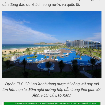
khách
dẫn đông đảo du khách trong nước và quốc tế.
hàng
Tuyển
dụng
Liên
hệ
Dự án FLC Cù Lao Xanh đang được thi công với quy mô
lớn hứa hẹn là điểm nghỉ dưỡng hấp dẫn trong thời gian tới.
Ảnh: FLC Cù Lao Xanh