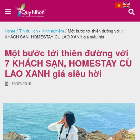
Home
/
Tin du lịch
/
Kinh nghiệm
/
Một bước tới thiên đường với 7
KHÁCH SẠN, HOMESTAY CÙ LAO XANH giá siêu hời
Trang
chủ
Một bước tới thiên đường với
7 KHÁCH SẠN, HOMESTAY CÙ
LAO XANH giá siêu hời
Tour
Quy
16/07/2019
Nhơn
Tour
Phú
Yên