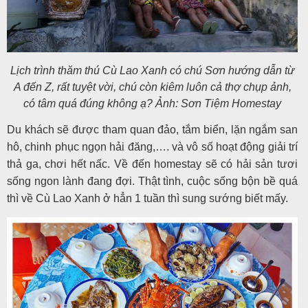
Lịch trình thăm thú Cù Lao Xanh có chú Sơn hướng dẫn từ
A đến Z, rất tuyệt vời, chú còn kiêm luôn cả thợ chụp ảnh,
có tâm quá đúng không ạ? Ảnh: Sơn Tiệm Homestay
Du khách sẽ được tham quan đảo, tắm biển, lặn ngắm san
hô, chinh phục ngọn hải đăng,…. và vô số hoạt động giải trí
thả ga, chơi hết nấc. Về đến homestay sẽ có hải sản tươi
sống ngon lành đang đợi. Thật tình, cuộc sống bộn bề quá
thì về Cù Lao Xanh ở hẳn 1 tuần thì sung sướng biết mấy.