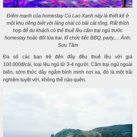
Điểm mạnh của homestay Cù Lao Xanh này là thiết kế ở
một khu riêng biệt với làng chài có bãi cát rộng. Rất thích
hợp để du khách có thể thuê lều cắm trại ngủ trước
homestay hoặc đốt lửa trại, tổ chức tiệc BBQ, party,… Ảnh:
Sưu Tầm
Đa số các bạn trẻ đến đây đều thuê lều với giá
100.000đ/cái, loại lều ngủ từ 3-4 người. Cắm trại ngủ ngoài
biển, sớm thức dậy ngắm bình minh nơi xa, đó là một trải
nghiệm tuyệt vời, không thể nào quên.