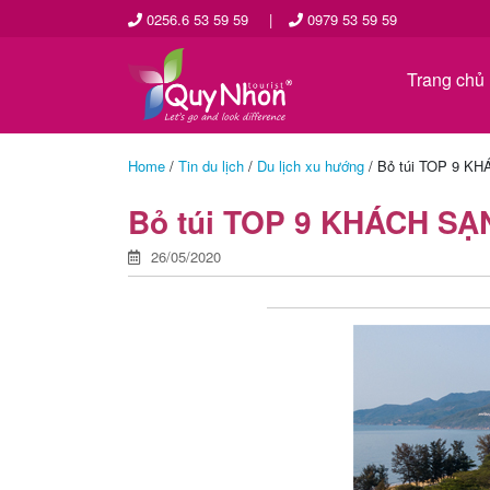
0256.6 53 59 59
|
0979 53 59 59
Trang chủ
Home
/
Tin du lịch
/
Du lịch xu hướng
/
Bỏ túi TOP 9 K
Bỏ túi TOP 9 KHÁCH S
26/05/2020