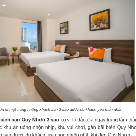
n là một trong những khách sạn 3 sao được du khách yêu mến nhất
hách sạn Quy Nhơn 3 sao
có vị trí đắc địa ngay trung tâm th
c khu ăn uống nhộn nhịp, khu vui chơi, gần bãi biển Quy Nh
ch sạn được du khách lựa chọn nhiều nhất khi đến Quy Nhơn.