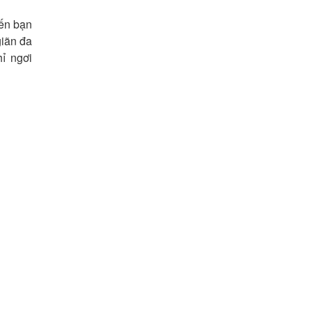
ến bạn
iãn đa
ỉ ngơi