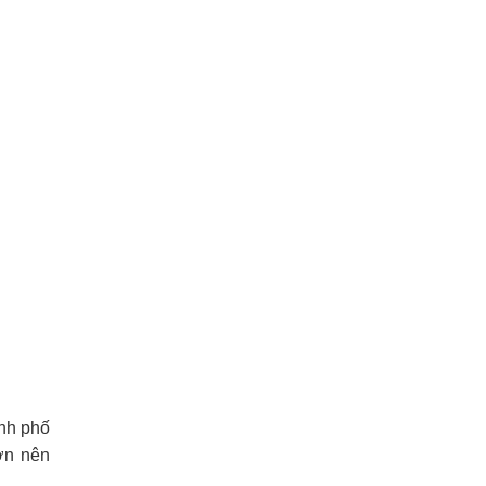
ành phố
ơn nên