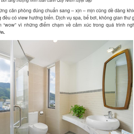
 bơi tầng thượng nhìn toàn cảnh Quy Nhơn tuyệt đẹp
ững căn phòng đúng chuẩn sang – xịn – mịn cũng dề dàng khi
đều có view hướng biển. Dịch vụ spa, bể bơi, không gian thư g
n “wow” vì những điểm chạm về cảm xúc trong quá trình ngh
n.