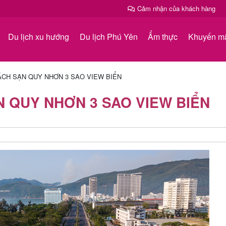
Cảm nhận của khách hàng
Du lịch xu hướng
Du lịch Phú Yên
Ẩm thực
Khuyến m
HÁCH SẠN QUY NHƠN 3 SAO VIEW BIỂN
ẠN QUY NHƠN 3 SAO VIEW BIỂN