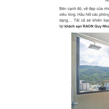
Hồ
Bên cạnh đó, vẻ đẹp của nh
xiêu lòng. Hầu hết các phòng 
dạng… Tất cả sẽ khiến bạ
tại
k
hách sạn RAON Quy Nhơ