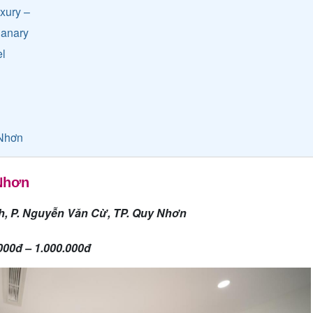
xury –
Canary
el
 Nhơn
 Nhơn
nh, P. Nguyễn Văn Cừ, TP. Quy Nhơn
000đ – 1.000.000đ