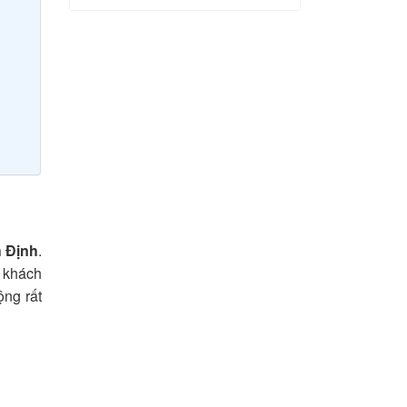
 Định
.
u khách
ộng rất