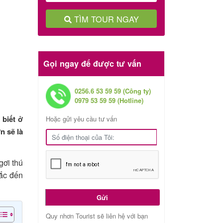
TÌM TOUR NGAY
Gọi ngay để được tư vấn
0256.6 53 59 59 (Công ty)
0979 53 59 59 (Hotline)
iết ở
Hoặc gửi yêu cầu tư vấn
n sẽ là
gơi thú
hắc đến
Gửi
Quy nhơn Tourist sẽ liên hệ với bạn