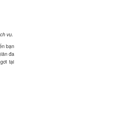
ch vụ.
ến bạn
iãn đa
gơi tại