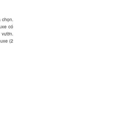
 chọn.
xe có
 vườn.
uxe (2