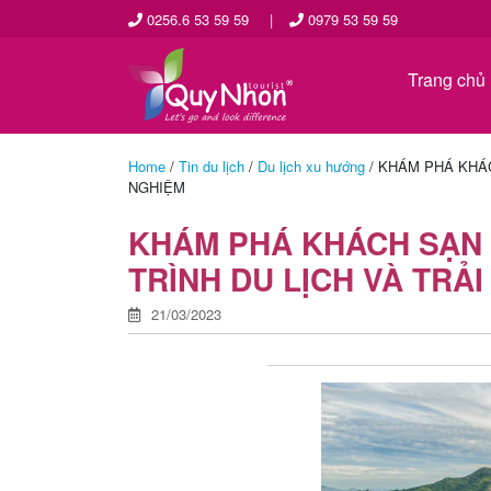
0256.6 53 59 59
|
0979 53 59 59
Trang chủ
Home
/
Tin du lịch
/
Du lịch xu hướng
/
KHÁM PHÁ KHÁC
NGHIỆM
KHÁM PHÁ KHÁCH SẠN
TRÌNH DU LỊCH VÀ TRẢ
21/03/2023