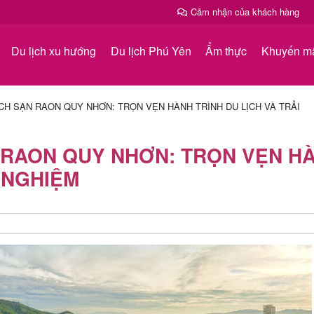
Cảm nhận của khách hàng
Du lịch xu hướng
Du lịch Phú Yên
Ẩm thực
Khuyến m
H SẠN RAON QUY NHƠN: TRỌN VẸN HÀNH TRÌNH DU LỊCH VÀ TRẢI
 RAON QUY NHƠN: TRỌN VẸN H
I NGHIỆM