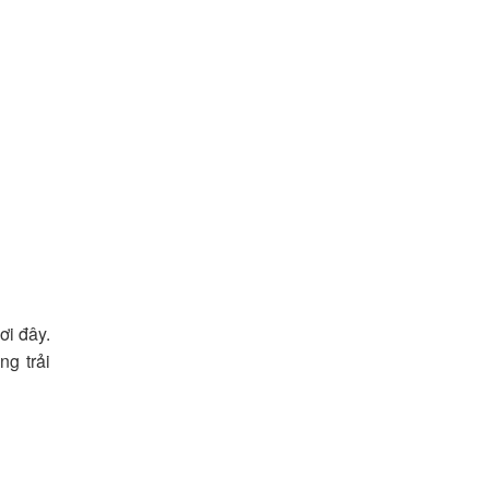
ơi đây.
g trải