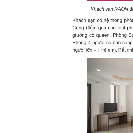
Khách sạn RAON được
Khách sạn có hệ thống phòn
Cùng điểm qua các loại ph
giường cỡ queen. P
hòng
S
P
hòng 4 người có ban công
người lớn + 1 trẻ em)
. Rất n