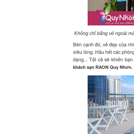
Không chỉ bằng vẻ ngoài ma
Bên cạnh đó, vẻ đẹp của nh
xiêu lòng.
Hầu hết các phòng 
dạng.
.. Tất cả sẽ khiến bạ
k
hách sạn RAON Quy Nhơn.