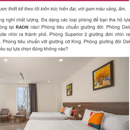
 thiết kế theo lối kiến trúc hiện đại, với gam màu sáng, ấm.
g nghỉ chất lượng. Đa dạng các loại phòng để bạn tha hồ lựa
òng tại
nào!
Phòng tiêu chuẩn giường đôi. P
hòng Delu
RAON
uite nhìn ra thành phố. P
hòng Superior 2 giường đơn nhìn ra
. P
hòng tiêu chuẩn với giường cỡ King. P
hòng giường đôi Del
hiều sự lựa chọn đúng không nào?