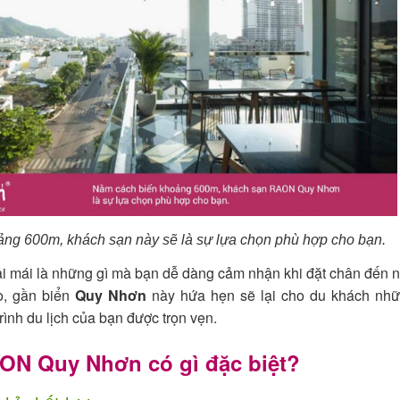
ng 600m, khách sạn này sẽ là sự lựa chọn phù hợp cho bạn.
ải mái là những gì mà bạn dễ dàng cảm nhận khi đặt chân đến n
o, gần biển
Quy Nhơn
này hứa hẹn sẽ lại cho du khách nhữn
trình du lịch của bạn được trọn vẹn.
ON Quy Nhơn có gì đặc biệt?