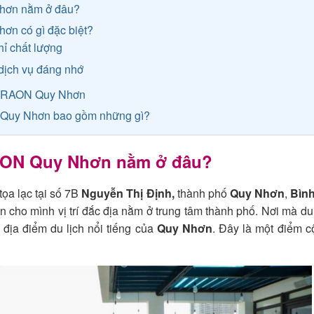
hơn nằm ở đâu?
ơn có gì đặc biệt?
hỉ chất lượng
 dịch vụ đáng nhớ
ạn RAON Quy Nhơn
 Quy Nhơn bao gồm những gì?
AON Quy Nhơn nằm ở đâu?
tọa lạc tại số
7B
Nguyễn Thị Định,
thành phố
Quy Nhơn
,
Bình
 cho mình vị trí
đắc địa nằm ở trung tâm thành phố. Nơi mà d
địa điểm du lịch nổi tiếng của
Quy Nhơn
. Đây là một điểm c