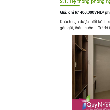
2.1. Hệ thống phòng n
Giá: chỉ từ 400.000VNĐ/ p
được thiết kế the
Khách sạn
gần gũi, thân thuộc… Từ đó 