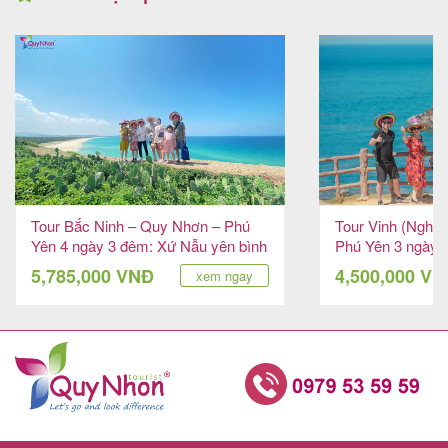
Tour Bắc Ninh – Quy Nhơn – Phú
Tour Vinh (Nghệ
Yên 4 ngày 3 đêm: Xứ Nẫu yên bình
Phú Yên 3 ngày 
nhớ
5,785,000 VNĐ
4,500,000 V
xem ngay