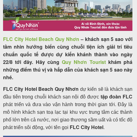
Tour
trong
FLC City Hotel Beach Quy Nhơn
– khách sạn 5 sao với
nước
tầm nhìn hướng biển cùng chuỗi tiện ích giải trí tiêu
chuẩn quốc tế được dự kiến khánh thành vào ngày
22/8 tới đây. Hãy cùng
Quy Nhơn Tourist
khám phá
những điểm thú vị và hấp dẫn của khách sạn 5 sao này
Combo
nhé.
Quy
FLC City Hotel Beach Quy Nhơn
Nhơn
dự kiến sẽ là khách sạn
tập đoàn FLC
đầu tiên trong chuỗi khách sạn nội đô được
phát triển và đưa vào vận hành trong thời gian tới. Đây là
mô hình khách sạn toạ lạc tại khu vực trung tâm các thành
Lịch
phố lớn trên cả nước, nơi giao thương sầm uất và có tốc độ
khởi
FLC City Hotel
phát triển sôi động, với tên gọi
.
hành