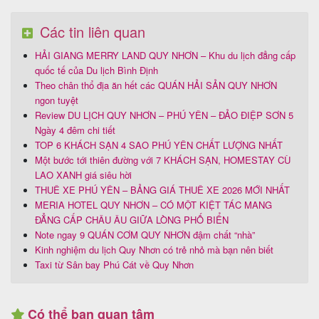
Các tin liên quan
HẢI GIANG MERRY LAND QUY NHƠN – Khu du lịch đẳng cấp
quốc tế của Du lịch Bình Định
Theo chân thổ địa ăn hết các QUÁN HẢI SẢN QUY NHƠN
ngon tuyệt
Review DU LỊCH QUY NHƠN – PHÚ YÊN – ĐẢO ĐIỆP SƠN 5
Ngày 4 đêm chi tiết
TOP 6 KHÁCH SẠN 4 SAO PHÚ YÊN CHẤT LƯỢNG NHẤT
Một bước tới thiên đường với 7 KHÁCH SẠN, HOMESTAY CÙ
LAO XANH giá siêu hời
THUÊ XE PHÚ YÊN – BẢNG GIÁ THUÊ XE 2026 MỚI NHẤT
MERIA HOTEL QUY NHƠN – CÓ MỘT KIỆT TÁC MANG
ĐẲNG CẤP CHÂU ÂU GIỮA LÒNG PHỐ BIỂN
Note ngay 9 QUÁN CƠM QUY NHƠN đậm chất “nhà”
Kinh nghiệm du lịch Quy Nhơn có trẻ nhỏ mà bạn nên biết
Taxi từ Sân bay Phú Cát về Quy Nhơn
Có thể bạn quan tâm