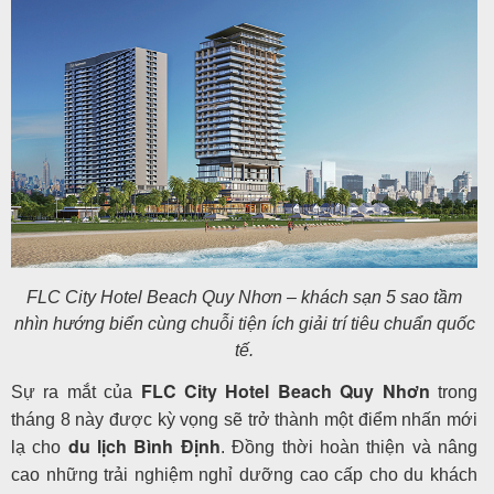
Tin
du
lịch
Về
Quy
FLC City Hotel Beach Quy Nhơn – khách sạn 5 sao tầm
Nhơn
nhìn hướng biển cùng chuỗi tiện ích giải trí tiêu chuẩn quốc
Tourist
tế.
FLC City Hotel Beach Quy Nhơn
Sự ra mắt của
trong
tháng 8 này được kỳ vọng sẽ trở thành một điểm nhấn mới
Cảm
du lịch Bình Định
lạ cho
. Đồng thời hoàn thiện và nâng
nhận
cao những trải nghiệm nghỉ dưỡng cao cấp cho du khách