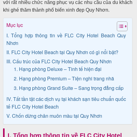
với rất nhiều chức năng phục vụ các nhu cầu của du khách
khách
khi ghé thăm thành phố biển xinh đẹp Quy Nhơn.
hàng
Mục lục
I. Tổng hợp thông tin về FLC City Hotel Beach Quy
Tuyển
Nhơn
dụng
II. FLC City Hotel Beach tại Quy Nhơn có gì nổi bật?
III. Cấu trúc của FLC City Hotel Beach Quy Nhơn
1. Hạng phòng Deluxe – Tinh tế hiện đại
Liên
2. Hạng phòng Premium – Tiện nghi trang nhã
hệ
3. Hạng phòng Grand Suite – Sang trọng đẳng cấp
IV. Tất tần tật các dịch vụ tại khách sạn tiêu chuẩn quốc
tế FLC City Hotel Beach
V. Chốn dừng chân muôn màu tại Quy Nhơn
I. Tổng hợp thông tin về FLC City Hotel