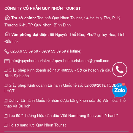
CÔNG TY CỔ PHẦN QUY NHƠN TOURIST
Trụ sở chính:
Tòa nhà Quy Nhơn Tourist, 94 Hà Huy Tập, P. Lý
Thường Kiệt, TP Quy Nhơn, Bình Định
Văn phòng đại diện:
69 Nguyễn Thế Bảo, Phường Tuy Hoà, Tỉnh
Đắk Lắk
0256.6 53 59 59 - 0979 53 59 59 (Hotline)
info@quynhontourist.vn / quynhontourist.com@gmail.com
Giấy phép kinh doanh số 4101468338 - Sở kế hoạch và đầu tư tỉnh
Bình Định cấp
Giấy phép Kinh doanh Lữ hành Quốc tế số: 52-009/2018/TCDL-GP
LHQT
Đơn vị Lữ hành Quốc tế nhận được bằng khen của Bộ Văn hóa, Thể
thao và Du lịch
Top 50 "Thương hiệu dẫn đầu Việt Nam trong lĩnh vực Lữ hành"
Hồ sơ năng lực Quy Nhơn Tourist