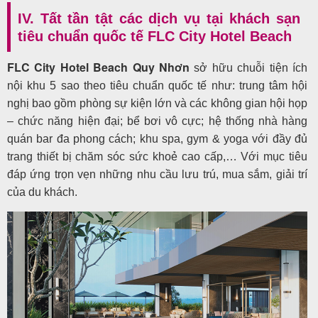
IV. Tất tần tật các dịch vụ tại khách sạn
tiêu chuẩn quốc tế FLC City Hotel Beach
FLC City Hotel Beach Quy Nhơn
sở hữu chuỗi tiện ích
nội khu 5 sao theo tiêu chuẩn quốc tế như: trung tâm hội
nghị bao gồm phòng sự kiện lớn và các không gian hội họp
– chức năng hiện đại; bể bơi vô cực; hệ thống nhà hàng
quán bar đa phong cách; khu spa, gym & yoga với đầy đủ
trang thiết bị chăm sóc sức khoẻ cao cấp,… Với mục tiêu
đáp ứng trọn vẹn những nhu cầu lưu trú, mua sắm, giải trí
của du khách.