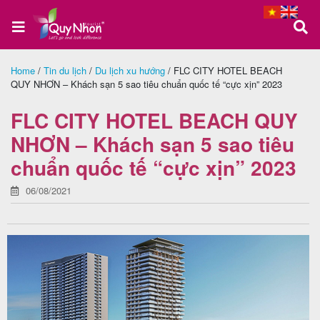
Home
/
Tin du lịch
/
Du lịch xu hướng
/
FLC CITY HOTEL BEACH
QUY NHƠN – Khách sạn 5 sao tiêu chuẩn quốc tế “cực xịn” 2023
Trang
chủ
FLC CITY HOTEL BEACH QUY
NHƠN – Khách sạn 5 sao tiêu
chuẩn quốc tế “cực xịn” 2023
Tour
Quy
06/08/2021
Nhơn
Tour
Phú
Yên