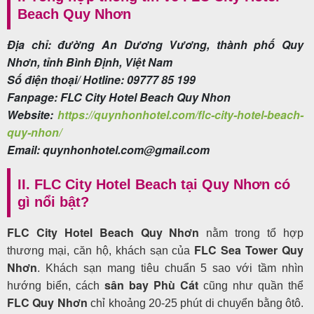
Beach Quy Nhơn
Địa chỉ: đường An Dương Vương, thành phố Quy
Nhơn, tỉnh Bình Định, Việt Nam
Số điện thoại/ Hotline: 09777 85 199
Fanpage: FLC City Hotel Beach Quy Nhon
Website:
https://quynhonhotel.com/flc-city-hotel-beach-
quy-nhon/
Email: quynhonhotel.com@gmail.com
II. FLC City Hotel Beach tại Quy Nhơn có
gì nổi bật?
FLC City Hotel Beach Quy Nhơn
nằm trong tổ hợp
FLC Sea Tower Quy
thương mại, căn hộ, khách sạn của
Nhơn
. Khách sạn mang tiêu chuẩn 5 sao với tầm nhìn
sân bay Phù Cát
hướng biển, cách
cũng như quần thể
FLC Quy Nhơn
chỉ khoảng 20-25 phút di chuyển bằng ôtô.