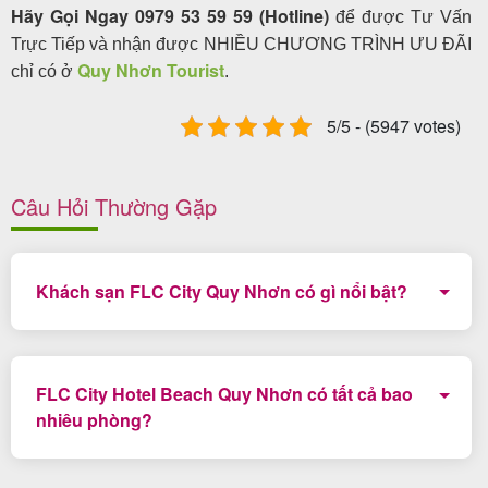
Hãy Gọi Ngay 0979 53 59 59 (Hotline)
để được Tư Vấn
Trực Tiếp và nhận được NHIỀU CHƯƠNG TRÌNH ƯU ĐÃI
Quy Nhơn Tourist
chỉ có ở
.
5/5 - (5947 votes)
Câu Hỏi Thường Gặp
Khách sạn FLC City Quy Nhơn có gì nổi bật?
FLC City Hotel Beach Quy Nhơn là khách sạn 5 sao
đẳng cấp có vị trí sát bãi biển, có đường hầm xuyên
FLC City Hotel Beach Quy Nhơn có tất cả bao
biển độc nhất tại Quy Nhơn.
nhiêu phòng?
Khách sạn có tất cả 250 phòng (27 tầng)