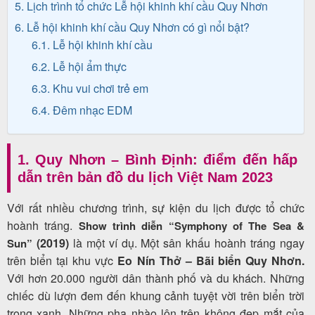
5. Lịch trình tổ chức Lễ hội khinh khí cầu Quy Nhơn
6. Lễ hội khinh khí cầu Quy Nhơn có gì nổi bật?
6.1. Lễ hội khinh khí cầu
Tin
6.2. Lễ hội ẩm thực
du
6.3. Khu vui chơi trẻ em
lịch
6.4. Đêm nhạc EDM
Về
1. Quy Nhơn – Bình Định: điểm đến hấp
dẫn trên bản đồ du lịch Việt Nam 2023
Quy
Nhơn
Với rất nhiều chương trình, sự kiện du lịch được tổ chức
Tourist
hoành tráng.
Show trình diễn “Symphony of The Sea &
(2019)
là một ví dụ. Một sân khấu hoành tráng ngay
Sun”
trên biển tại khu vực
Eo Nín Thở – Bãi biển Quy Nhơn.
Với hơn
20.000 người dân thành phố và du khách.
Những
Cảm
chiếc dù lượn đem đến khung cảnh tuyệt vời trên biển trời
nhận
trong xanh.
Những pha nhào lộn trên không đẹp mắt của