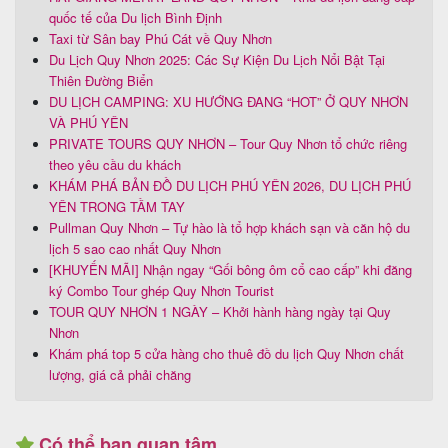
quốc tế của Du lịch Bình Định
Taxi từ Sân bay Phú Cát về Quy Nhơn
Du Lịch Quy Nhơn 2025: Các Sự Kiện Du Lịch Nổi Bật Tại
Thiên Đường Biển
DU LỊCH CAMPING: XU HƯỚNG ĐANG “HOT” Ở QUY NHƠN
VÀ PHÚ YÊN
PRIVATE TOURS QUY NHƠN – Tour Quy Nhơn tổ chức riêng
theo yêu cầu du khách
KHÁM PHÁ BẢN ĐỒ DU LỊCH PHÚ YÊN 2026, DU LỊCH PHÚ
YÊN TRONG TẦM TAY
Pullman Quy Nhơn – Tự hào là tổ hợp khách sạn và căn hộ du
lịch 5 sao cao nhất Quy Nhơn
[KHUYẾN MÃI] Nhận ngay “Gối bông ôm cổ cao cấp” khi đăng
ký Combo Tour ghép Quy Nhơn Tourist
TOUR QUY NHƠN 1 NGÀY – Khởi hành hàng ngày tại Quy
Nhơn
Khám phá top 5 cửa hàng cho thuê đồ du lịch Quy Nhơn chất
lượng, giá cả phải chăng
Có thể bạn quan tâm