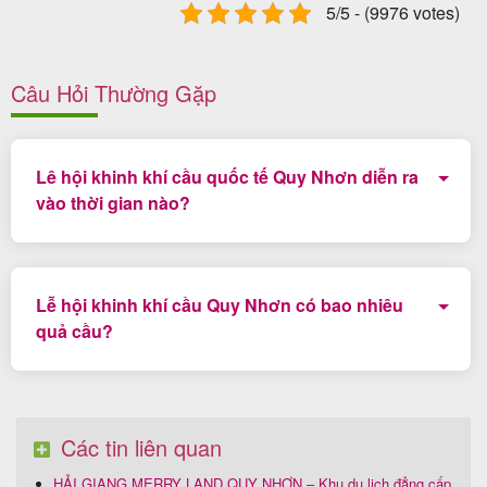
5/5 - (9976 votes)
Câu Hỏi Thường Gặp
Lê hội khinh khí cầu quốc tế Quy Nhơn diễn ra
vào thời gian nào?
Lễ hội diễn ra từ 25/04 đến 05/05 hàng năm.
Lễ hội khinh khí cầu Quy Nhơn có bao nhiêu
quả cầu?
Dự kiến có 10 quả cầu lớn và 5 quả cầu nhỏ tung bay
trên bầu trời phố biển Quy Nhơn xinh đẹp.
Các tin liên quan
HẢI GIANG MERRY LAND QUY NHƠN – Khu du lịch đẳng cấp