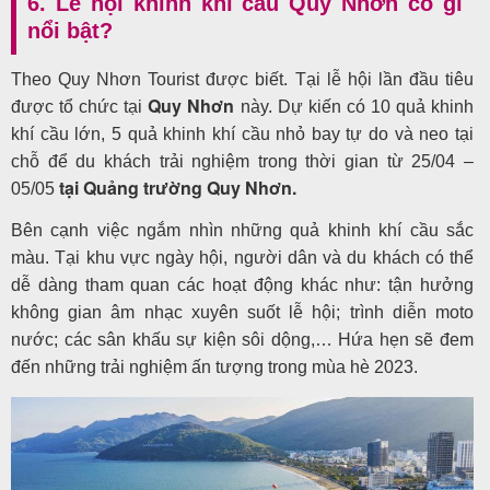
6. Lễ hội khinh khí cầu Quy Nhơn có gì
nổi bật?
Theo Quy Nhơn Tourist được biết. Tại lễ hội lần đầu tiêu
Quy Nhơn
được tổ chức tại
này. Dự kiến có 10 quả khinh
khí cầu lớn, 5 quả khinh khí cầu nhỏ bay tự do và neo tại
chỗ để du khách trải nghiệm trong thời gian từ 25/04 –
tại Quảng trường Quy Nhơn.
05/05
Bên cạnh việc ngắm nhìn những quả khinh khí cầu sắc
màu. Tại khu vực ngày hội, người dân và du khách có thể
dễ dàng tham quan các hoạt động khác như: tận hưởng
không gian âm nhạc xuyên suốt lễ hội; trình diễn moto
nước; các sân khấu sự kiện sôi dộng,… Hứa hẹn sẽ đem
đến những trải nghiệm ấn tượng trong mùa hè 2023.