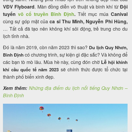
khách
VĐV Flyboard
.
Màn đồng diễn võ thuật và binh khí từ
Đội
hàng
tuyển
võ cổ truyền Bình Định
.
Tiết mục múa
Canival
cùng sự góp mặt của
ca sĩ Thu Minh,
Nguyễn Phi Hùng,
… Tất cả đã tạo nên không khí sôi động, trẻ trung cho du
lịch tỉnh nhà.
Tuyển
Đó là năm 2019, còn năm 2023 thì sao?
Du lịch Quy Nhơn,
dụng
có chương trình, sự kiện gì đặc sắc? Và không để
Bình Định
các bạn tò mò lâu. Mùa hè này, cùng đón chờ
Lễ
hội khinh
sẽ chính thức được tổ chức tại
khí cầu quốc tế
năm 2023
Liên
thành phố biển xinh đẹp.
hệ
Xem thêm:
Những địa điểm du lịch nổi tiếng Quy Nhơn –
Bình Định