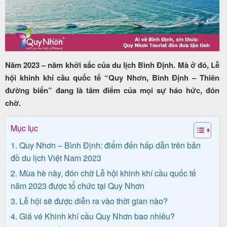
Tour
trong
Năm 2023 – năm khởi sắc của du lịch Bình Định. Mà ở đó, Lễ
nước
hội khinh khí cầu quốc tế “Quy Nhơn, Bình Định – Thiên
đường biển” đang là tâm điểm của mọi sự háo hức, đón
chờ.
Combo
Mục lục
Quy
1. Quy Nhơn – Bình Định: điểm đến hấp dẫn trên bản
Nhơn
đồ du lịch Việt Nam 2023
2. Mùa hè này, đón chờ Lễ hội khinh khí cầu quốc tế
năm 2023 được tổ chức tại Quy Nhơn
Lịch
3. Lễ hội sẽ được diễn ra vào thời gian nào?
khởi
4. Giá vé Khinh khí cầu Quy Nhơn bao nhiêu?
hành