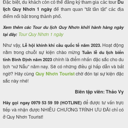
Du
Đặc biệt, du khách còn có thể đăng ký tham gia các tour
lịch Quy Nhơn
1 ngày
để tham quan “tất tần tật” các địa
điểm nổi bật trong thành phố.
Xem thêm các Tour du lịch Quy Nhơn khởi hành hàng ngày
Tour Quy Nhơn 1 ngày
tại đây:
Như vậy,
Hoạt động
Lễ hội khinh khí cầu quốc tế
năm 2023.
nằm trong chuỗi sự kiện chào mừng
Tuần lễ du lịch biển
chính là điểm nhấn đặc sắc cho du
tỉnh Bình Định năm 2023
lịch “xứ Nẫu” năm nay. Sẽ có những điều gì hấp dẫn và bất
ngờ? Hãy cùng
Quy Nhơn Tourist
chờ đón tại sự kiện đặc
sắc này nhé!
Biên tập viên: Thảo Vy
để được tư vấn trực
Hãy gọi ngay 0979 53 59 59 (HOTLINE)
tiếp và nhận được NHIỀU CHƯƠNG TRÌNH ƯU ĐÃI chỉ có
ở Quy Nhơn Tourist!