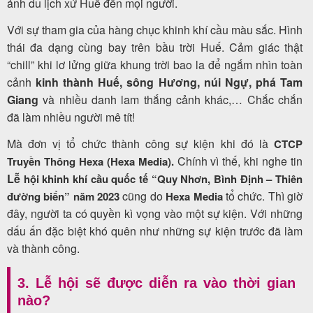
ảnh du lịch xứ Huế đến mọi người.
Với sự tham gia của hàng chục khinh khí cầu màu sắc. Hình
thái đa dạng cùng bay trên bầu trời Huế. Cảm giác thật
“chill” khi lơ lửng giữa khung trời bao la để ngắm nhìn toàn
cảnh
kinh thành Huế,
sông Hương
, núi Ngự, phá Tam
Giang
và nhiều danh lam thắng cảnh khác,… Chắc chắn
đã làm nhiều người mê tít!
Mà đơn vị tổ chức thành công sự kiện khi đó là
CTCP
Chính vì thế, khi nghe tin
Truyền Thông Hexa (Hexa Media).
L
ễ
hội khinh khí cầu quốc tế “Quy Nhơn, Bình Định – Thiên
cũng do
tổ chức.
hì giờ
đường biển” năm 2023
Hexa Media
T
đây, người ta có quyền kì vọng vào một sự kiện. Với những
dấu ấn đặc biệt khó quên như những sự kiện trước đã làm
và thành công.
3. Lễ hội sẽ được diễn ra vào thời gian
nào?