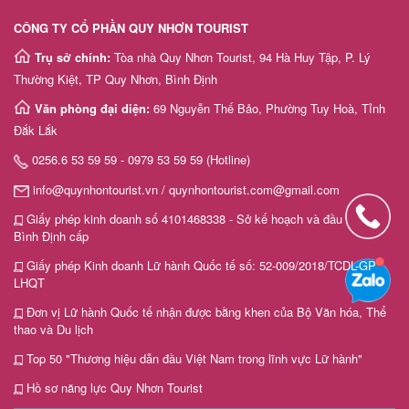
CÔNG TY CỔ PHẦN QUY NHƠN TOURIST
Trụ sở chính:
Tòa nhà Quy Nhơn Tourist, 94 Hà Huy Tập, P. Lý
Thường Kiệt, TP Quy Nhơn, Bình Định
Văn phòng đại diện:
69 Nguyễn Thế Bảo, Phường Tuy Hoà, Tỉnh
Đắk Lắk
0256.6 53 59 59 - 0979 53 59 59 (Hotline)
info@quynhontourist.vn / quynhontourist.com@gmail.com
Giấy phép kinh doanh số 4101468338 - Sở kế hoạch và đầu tư tỉnh
Bình Định cấp
Giấy phép Kinh doanh Lữ hành Quốc tế số: 52-009/2018/TCDL-GP
LHQT
Đơn vị Lữ hành Quốc tế nhận được bằng khen của Bộ Văn hóa, Thể
thao và Du lịch
Top 50 "Thương hiệu dẫn đầu Việt Nam trong lĩnh vực Lữ hành"
Hồ sơ năng lực Quy Nhơn Tourist