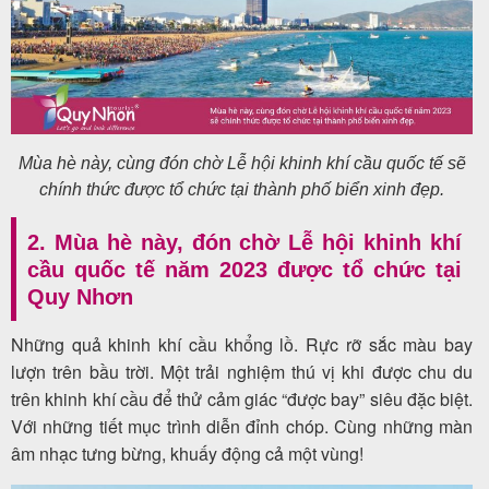
Mùa hè này, cùng đón chờ Lễ hội khinh khí cầu quốc tế sẽ
chính thức được tổ chức tại thành phố biển xinh đẹp.
2. Mùa hè này, đón chờ Lễ hội khinh khí
cầu quốc tế năm 2023 được tổ chức tại
Quy Nhơn
N
hững quả khinh khí cầu khổng lồ. Rực rỡ sắc màu bay
lượn trên bầu trời. Một trải nghiệm thú vị khi được chu du
trên khinh khí cầu để thử cảm giác “được bay” siêu đặc biệt.
Với những tiết mục trình diễn đỉnh chóp. Cùng những màn
âm nhạc tưng bừng, khuấy động cả một vùng!