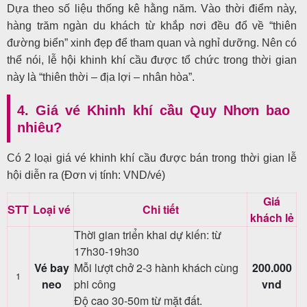
Dựa theo số liệu thống kê hằng năm. Vào thời điểm này,
hàng trăm ngàn du khách từ khắp nơi đều đổ về “thiên
đường biển” xinh đẹp để tham quan và nghỉ dưỡng. Nên có
thể nói, lễ hội khinh khí cầu được tổ chức trong thời gian
này là “thiên thời – địa lợi – nhân hòa”.
4. Giá vé Khinh khí cầu Quy Nhơn bao
nhiêu?
Có 2 loại giá vé khinh khí cầu được bán trong thời gian lễ
hội diễn ra (Đơn vị tính: VND/vé)
Giá
STT
Loại vé
Chi tiết
khách lẻ
Thời gian triển khai dự kiến: từ
17h30-19h30
Vé bay
Mỗi lượt chở 2-3 hành khách cùng
200.000
1
neo
phi công
vnd
Độ cao 30-50m từ mặt đất.