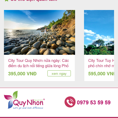
City Tour Quy Nhơn nửa ngày: Các
City Tour Tuy Hò
điểm du lịch nổi tiếng giữa lòng Phố
phố chín nhớ mư
biển
395,000 VNĐ
595,000 VNĐ
xem ngay