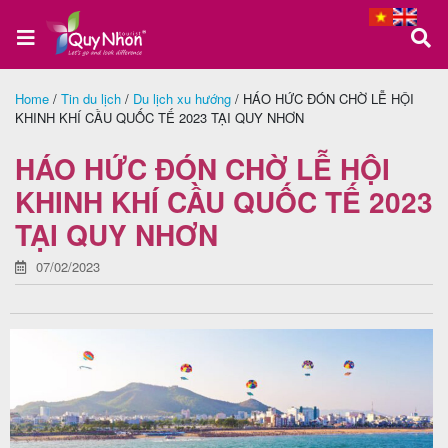
Home
/
Tin du lịch
/
Du lịch xu hướng
/
HÁO HỨC ĐÓN CHỜ LỄ HỘI
KHINH KHÍ CẦU QUỐC TẾ 2023 TẠI QUY NHƠN
Trang
chủ
HÁO HỨC ĐÓN CHỜ LỄ HỘI
KHINH KHÍ CẦU QUỐC TẾ 2023
TẠI QUY NHƠN
Tour
Quy
07/02/2023
Nhơn
Tour
Phú
Yên