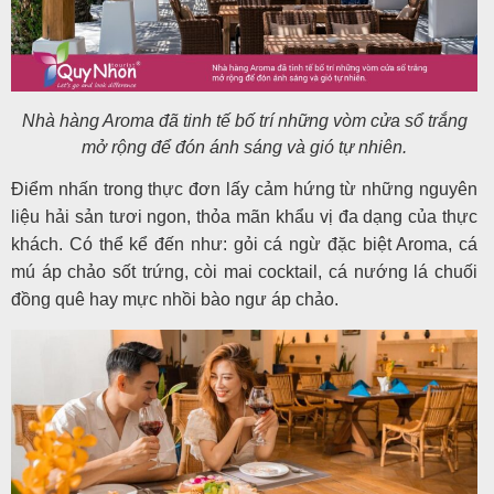
Nhà hàng Aroma đã tinh tế bố trí những vòm cửa sổ trắng
mở rộng để đón ánh sáng và gió tự nhiên.
Điểm nhấn trong thực đơn lấy cảm hứng từ những nguyên
liệu hải sản tươi ngon, thỏa mãn khẩu vị đa dạng của thực
khách. Có thể kể đến như: gỏi cá ngừ đặc biệt Aroma, cá
mú áp chảo sốt trứng, còi mai cocktail, cá nướng lá chuối
đồng quê hay mực nhồi bào ngư áp chảo.