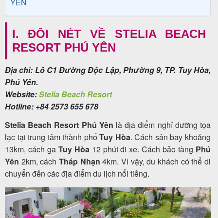
YÊN
khách
hàng
I. ĐÔI NÉT VỀ STELIA BEACH
RESORT PHÚ YÊN
Tuyển
Địa chỉ: Lô C1 Đường Độc Lập, Phường 9, TP. Tuy Hòa,
dụng
Phú Yên.
Website:
Stelia Beach Resort
Hotline: +84 2573 655 678
Liên
Stelia Beach Resort Phú Yên
là địa điểm nghỉ dưỡng tọa
hệ
lạc tại trung tâm thành phố
Tuy Hòa
. Cách sân bay khoảng
13km, cách ga
Tuy Hòa
12 phút đi xe. Cách bảo tàng
Phú
Yên
2km, cách
Tháp Nhạn
4km. Vì vậy, du khách có thể di
chuyển đến các địa điểm du lịch nổi tiếng.