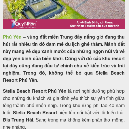
Tour
trong
Phú Yên
– vùng đất miền Trung đầy nắng gió đang thu
nước
hút rất nhiều tín đồ đam mê du lịch ghé thăm. Mảnh đất
này mang vẻ đẹp xanh mướt của những ngọn núi và vẻ
đẹp yên bình của biến khơi. Cùng với đó các khu resort
tại đây cũng đang đầu tư chỉnh chu về kiến trúc và trải
Combo
nghiệm. Trong đó, không thể bỏ qua Stelia Beach
Quy
Resort Phú Yên.
Nhơn
Stelia Beach Resort Phú Yên
là nơi nghỉ dưỡng phù hợp
cho những du khách và gia đình yêu thích sự yên tĩnh giữa
lòng thành phố nhộn nhịp. Trong khu rừng phi lao 40 năm
Lịch
Stelia Beach Resort
tuổi,
hiện lên nổi bật với lối kiến trúc
khởi
Địa Trung Hải
. Sang trọng mà không kém phần thơ mộng,
hành
nhẹ nhàng.