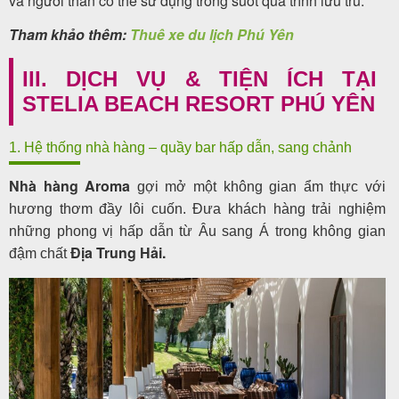
và người thân có thể sử dụng trong suốt quá trình lưu trú.
Tham khảo thêm:
Thuê xe du lịch Phú Yên
III. DỊCH VỤ & TIỆN ÍCH TẠI
STELIA BEACH RESORT PHÚ YÊN
1. Hệ thống nhà hàng – quầy bar hấp dẫn, sang chảnh
Nhà hàng Aroma
gợi mở một không gian ẩm thực với
hương thơm đầy lôi cuốn. Đưa khách hàng trải nghiệm
những phong vị hấp dẫn từ Âu sang Á trong không gian
Địa Trung Hải.
đậm chất