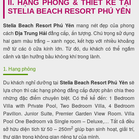
II. HẠNG PHÒNG & THIẾT KẾ TẠI
STELIA BEACH RESORT PHÚ YÊN
Stelia Beach Resort Phú Yên
mang nét đẹp của phong
cách
Địa Trung Hải
đẳng cấp, ấn tượng. Chú trọng sử dụng
hai gam màu trắng – xanh ngọc, k
ết hợp với nhiều khoảng
mở từ các ô cửa kính lớn. Từ đó, du khách có thể ngắm
cảnh và tận hưởng bầu không khí trong lành.
1. Hạng phòng
Du khách
Stelia Beach Resort Phú Yên
sẽ
nghỉ dưỡng tại
lựa chọn thì các hạng phòng đẳng cấp được phân chia theo
những đặc điểm chuyên biệt. Có thể kể đến: 1 Bedroom
Villa with Private Pool, Two Bedroom Villa, 4 Bedroom
Pavilion. Junior Suite, Premier Garden View Room. Villa
Pool One Bedroom và Single room – Deluxe,…
Tất cả đều
2
sở hữu diện tích từ 50 – 250m
giúp bạn sinh hoạt, giải trí,
thư giãn trong không gian riêng tư của mình.