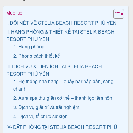
Mục lục
Tin
I. ĐÔI NÉT VỀ STELIA BEACH RESORT PHÚ YÊN
II. HẠNG PHÒNG & THIẾT KẾ TẠI STELIA BEACH
du
RESORT PHÚ YÊN
lịch
1. Hạng phòng
2. Phong cách thiết kế
Về
III. DỊCH VỤ & TIỆN ÍCH TẠI STELIA BEACH
RESORT PHÚ YÊN
Quy
1. Hệ thống nhà hàng – quầy bar hấp dẫn, sang
Nhơn
chảnh
Tourist
2. Aura spa thư giãn cơ thể – thanh lọc tâm hồn
3. Dịch vụ giải trí và trải nghiệm
4. Dịch vụ tổ chức sự kiện
Cảm
IV- ĐẶT PHÒNG TẠI STELIA BEACH RESORT PHÚ
nhận