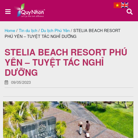
Home
/
Tin du lịch
/
Du lịch Phú Yên
/
STELIA BEACH RESORT
PHÚ YÊN – TUYỆT TÁC NGHỈ DƯỠNG
Trang
chủ
STELIA BEACH RESORT PHÚ
YÊN – TUYỆT TÁC NGHỈ
DƯỠNG
Tour
Quy
09/05/2023
Nhơn
Tour
Phú
Yên