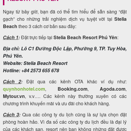
Ngay từ bây giờ, bạn đã có thể tìm hiểu để sẵn sàng “đặt
gạch” cho những trải nghiệm dịch vụ tuyệt vời tại
Stelia
Beach
3 cách cơ bản sau đây:
theo
Cách 1
Đặt trực tiếp tại
Stelia Beach Resort Phú Yên
:
:
Địa chỉ: Lô C1 Đường Độc Lập, Phường 9, TP. Tuy Hòa,
Phú Yên.
Website: Stelia Beach Resort
Hotline: +84 2573 655 678
Cách 2
Đặt qua các kênh OTA khác ví dụ như:
:
quynhonhotel.com
,
Booking.com
,
Agoda.com
,
Mytour.vn
, v.v…. Các kênh này thường xuyên có các
chương trình khuyến mãi và ưu đãi cho khách hàng.
Cách 3
Qua các công ty du lịch cũng là sự lựa chọn đặt
:
phòng hoàn hảo. Vì đa số các công ty du lịch đều là đại lý
của các khách sạn, resort nên bạn không những đặt được