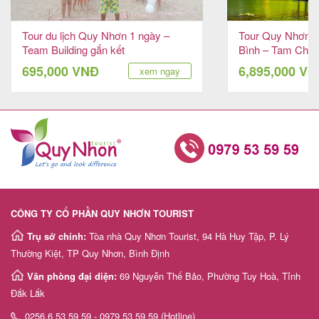
Tour du lịch Quy Nhơn 1 ngày –
Tour Quy Nhơn –
Team Building gắn kết
Bình – Tam Chúc
6 ngày 5 đêm
695,000 VNĐ
6,895,000 V
xem ngay
CÔNG TY CỔ PHẦN QUY NHƠN TOURIST
Trụ sở chính:
Tòa nhà Quy Nhơn Tourist, 94 Hà Huy Tập, P. Lý
Thường Kiệt, TP Quy Nhơn, Bình Định
Văn phòng đại diện:
69 Nguyễn Thế Bảo, Phường Tuy Hoà, Tỉnh
Đắk Lắk
0256.6 53 59 59 - 0979 53 59 59 (Hotline)