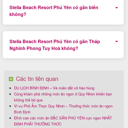
Stelia Beach Resort Phú Yên có gần biển
không?
Toạ lạc tại vị trí trung tâm. thành phố Tuy Hoà, Stelia
Resort Phú Yên là một trong những Resort sát biển
Stelia Beach Resort Phú Yên có gần Tháp
được nhiều du khách yêu mến
Nghinh Phong Tuy Hoà không?
Có, Resort có vị trí đối diện Tháp Nghinh Phong và
Quý khách có thể đi bộ đến biểu tượng của thành phố
Tuy Hoà này.
Các tin liên quan
DU LỊCH BÌNH ĐỊNH – Về miền đất võ hào hùng
Cùng khám phá những món ăn ngon ở Quy Nhơn khiến bạn
không thể bỏ qua
Vi vu Phố Ẩm Thực Quy Nhơn – Thưởng thức món ăn ngon
Bình Định
Đỉnh cao các món ăn ĐẶC SẢN PHÚ YÊN cực ngon NHẤT
ĐỊNH PHẢI THƯỞNG THỨC