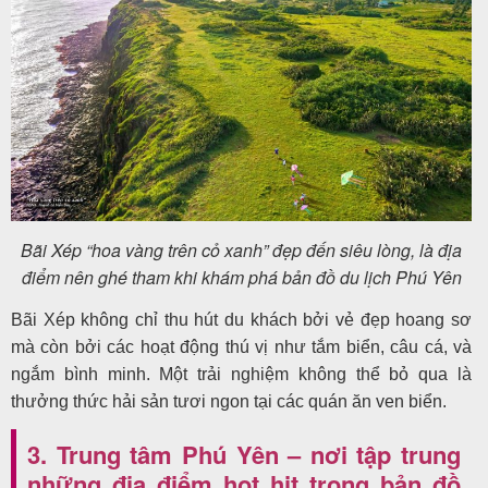
Bãi Xép “hoa vàng trên cỏ xanh” đẹp đến siêu lòng, là địa
điểm nên ghé tham khi khám phá bản đồ du lịch Phú Yên
Bãi Xép không chỉ thu hút du khách bởi vẻ đẹp hoang sơ
mà còn bởi các hoạt động thú vị như tắm biển, câu cá, và
ngắm bình minh. Một trải nghiệm không thể bỏ qua là
thưởng thức hải sản tươi ngon tại các quán ăn ven biển.
3. Trung tâm Phú Yên – nơi tập trung
những địa điểm hot hit trong bản đồ