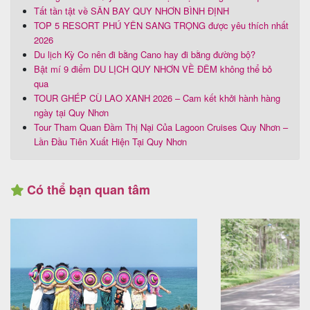
Tất tần tật về SÂN BAY QUY NHƠN BÌNH ĐỊNH
TOP 5 RESORT PHÚ YÊN SANG TRỌNG được yêu thích nhất
2026
Du lịch Kỳ Co nên đi bằng Cano hay đi bằng đường bộ?
Bật mí 9 điểm DU LỊCH QUY NHƠN VỀ ĐÊM không thể bỏ
qua
TOUR GHÉP CÙ LAO XANH 2026 – Cam kết khởi hành hàng
ngày tại Quy Nhơn
Tour Tham Quan Đầm Thị Nại Của Lagoon Cruises Quy Nhơn –
Lần Đầu Tiên Xuất Hiện Tại Quy Nhơn
Có thể bạn quan tâm