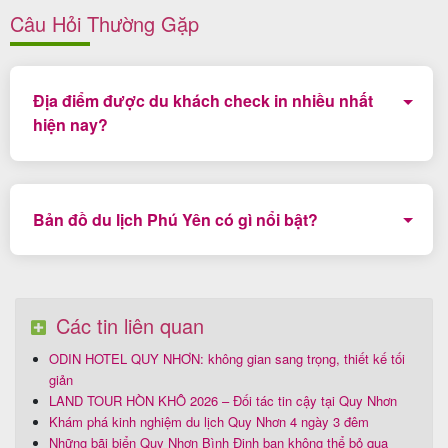
Câu Hỏi Thường Gặp
Địa điểm được du khách check in nhiều nhất
hiện nay?
Tháp Nghinh Phong là một trong những địa điểm hot
hit được đông đảo du khách check in nhất hiện nay
Bản đồ du lịch Phú Yên có gì nổi bật?
Bản đồ du lịch Phú Yên được cập nhật thường xuyên,
gợi ý nhiều điểm du lịch đẹp tại Phú Yên như: Gành
Đá Dĩa, Bãi Xép Gành Ông, Tháp Nhạn, Cao Nguyên
Các tin liên quan
Vân Hoà...
ODIN HOTEL QUY NHƠN: không gian sang trọng, thiết kế tối
giản
LAND TOUR HÒN KHÔ 2026 – Đối tác tin cậy tại Quy Nhơn
Khám phá kinh nghiệm du lịch Quy Nhơn 4 ngày 3 đêm
Những bãi biển Quy Nhơn Bình Định bạn không thể bỏ qua