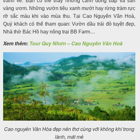
tranh vẽ. Bạn có thể thấy những cánh đồng bắp và sắn
vàng ươm. Những vườn tiêu xanh mướt hay rừng tràm rực
rỡ sắc màu khi vào mùa thu. Tại Cao Nguyên Vân Hoà,
Quý khách có thể tham quan: Vườn dâu trái đỏ tuyệt đẹp,
Nhà thờ Bác Hồ hay nông trại BB Farm…
Xem thêm:
Tour Quy Nhơn – Cao Nguyên Vân Hoà
Cao nguyên Vân Hòa đẹp nên thơ cùng với không khí trong
lành, mát mẻ