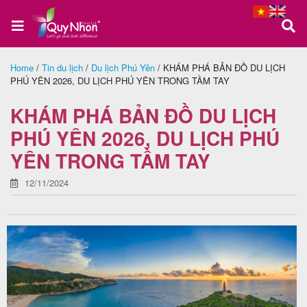
Home
/
Tin du lịch
/
Du lịch Phú Yên
/
KHÁM PHÁ BẢN ĐỒ DU LỊCH
PHÚ YÊN 2026, DU LỊCH PHÚ YÊN TRONG TẦM TAY
Trang
chủ
KHÁM PHÁ BẢN ĐỒ DU LỊCH
PHÚ YÊN 2026, DU LỊCH PHÚ
YÊN TRONG TẦM TAY
Tour
Quy
12/11/2024
Nhơn
Tour
Phú
Yên