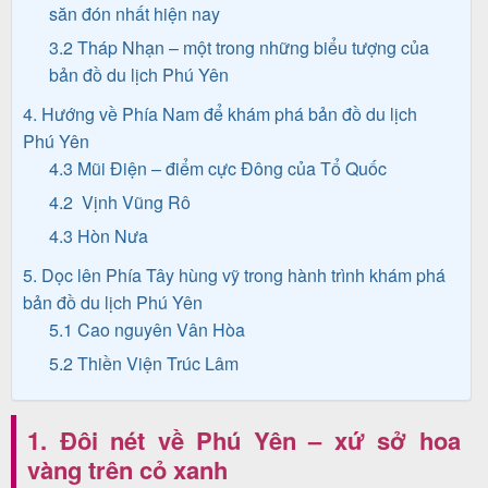
săn đón nhất hiện nay
khách
3.2 Tháp Nhạn – một trong những biểu tượng của
hàng
bản đồ du lịch Phú Yên
4. Hướng về Phía Nam để khám phá bản đồ du lịch
Phú Yên
Tuyển
4.3 Mũi Điện – điểm cực Đông của Tổ Quốc
dụng
4.2 Vịnh Vũng Rô
4.3 Hòn Nưa
Liên
5. Dọc lên Phía Tây hùng vỹ trong hành trình khám phá
bản đồ du lịch Phú Yên
hệ
5.1 Cao nguyên Vân Hòa
5.2 Thiền Viện Trúc Lâm
1. Đôi nét về Phú Yên – xứ sở hoa
vàng trên cỏ xanh