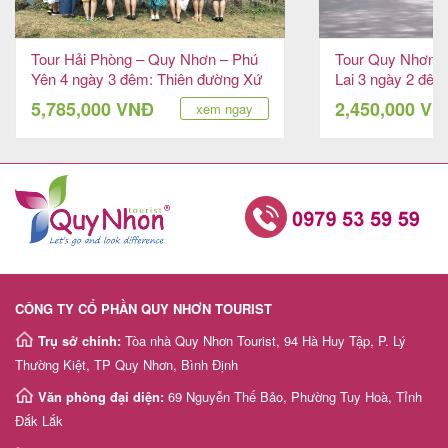
Tour Hải Phòng – Quy Nhơn – Phú
Tour Quy Nhơn –
Yên 4 ngày 3 đêm: Thiên đường Xứ
Lai 3 ngày 2 đêm
Nẫu
ngàn
5,785,000 VNĐ
2,450,000 V
xem ngay
CÔNG TY CỔ PHẦN QUY NHƠN TOURIST
Trụ sở chính:
Tòa nhà Quy Nhơn Tourist, 94 Hà Huy Tập, P. Lý
Thường Kiệt, TP Quy Nhơn, Bình Định
Văn phòng đại diện:
69 Nguyễn Thế Bảo, Phường Tuy Hoà, Tỉnh
Đắk Lắk