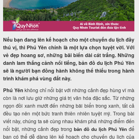
Tour
trong
Nếu bạn đang lên kế hoạch cho một chuyến du lịch đầy
nước
thú vị, thì Phú Yên chính là một lựa chọn tuyệt vời. Với
vẻ đẹp hoang sơ, những bãi biển dài cát trắng. Những
danh lam thắng cảnh nổi tiếng, bản đồ du lịch Phú Yên
sẽ là người bạn đồng hành không thể thiếu trong hành
Combo
trình khám phá vùng đất này.
Quy
Phú Yên
không chỉ nổi bật với những cảnh đẹp hùng vĩ mà
Nhơn
còn là nơi lưu giữ những giá trị văn hóa đặc sắc. Từ những
ngọn đồi xanh mướt đến những bãi biển trong xanh, tất cả
đều tạo nên một bức tranh thiên nhiên tuyệt mỹ. Trong bài
Lịch
viết này, chúng ta sẽ cùng nhau khám phá những điểm đến
khởi
nổi bật, những cảnh đẹp trong
để
bản đồ du lịch Phú Yên
hành
bạn có thể dễ dàng lên kế hoạch cho chuyến du lịch của