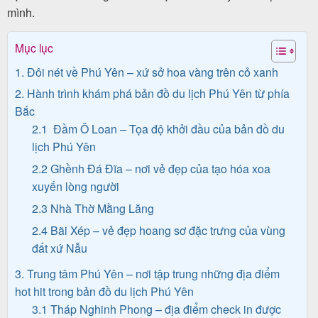
mình.
Mục lục
Tin
1. Đôi nét về Phú Yên – xứ sở hoa vàng trên cỏ xanh
du
2. Hành trình khám phá bản đồ du lịch Phú Yên từ phía
lịch
Bắc
2.1 Đầm Ô Loan – Tọa độ khởi đầu của bản đồ du
lịch Phú Yên
Về
2.2 Ghềnh Đá Đĩa – nơi vẻ đẹp của tạo hóa xoa
Quy
xuyến lòng người
Nhơn
2.3 Nhà Thờ Mằng Lăng
Tourist
2.4 Bãi Xép – vẻ đẹp hoang sơ đặc trưng của vùng
đất xứ Nẫu
3. Trung tâm Phú Yên – nơi tập trung những địa điểm
Cảm
hot hit trong bản đồ du lịch Phú Yên
nhận
3.1 Tháp Nghinh Phong – địa điểm check in được