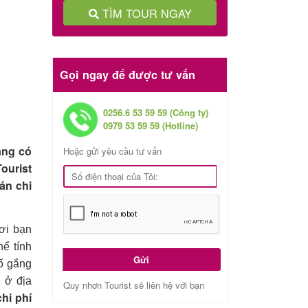
TÌM TOUR NGAY
Gọi ngay để được tư vấn
0256.6 53 59 59 (Công ty)
0979 53 59 59 (Hotline)
ang có
Hoặc gửi yêu cầu tư vấn
ourist
án chi
Nơi bạn
ể tính
Gửi
ố gắng
n ở địa
Quy nhơn Tourist sẽ liên hệ với bạn
chi phí