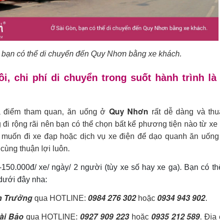
 bạn có thể di chuyển đến Quy Nhơn bằng xe khách.
i, chi phí di chuyển trong suốt hành trình là
Quy Nhơn
ịa điểm tham quan, ăn uống ở
rất dễ dàng và thu
đi rộng rãi nên bạn có thể chọn bất kể phương tiện nào từ xe
n muốn đi xe đạp hoặc dịch vụ xe điện để dạo quanh ăn uống
cùng thuận lợi luôn.
50.000đ/ xe/ ngày/ 2 người (tùy xe số hay xe ga). Bạn có t
dưới đây nha:
h Trưởng
0984 276 302
0934 943 902
qua HOTLINE:
hoặc
.
ài Bảo
0927 909 223
0935 212 589
qua HOTLINE:
hoặc
. Địa