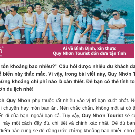
n tốn khoảng bao nhiêu?” Câu hỏi được nhiều du khách đ
 biển này thắc mắc. Vì vậy, trong bài viết này, Quy Nhơn T
ững khoảng chi phí nào là cần thiết. Để bạn có thể tính to
ơn du lịch nhé!
lịch Quy Nhơn
phụ thuộc rất nhiều vào vị trí bạn xuất phát. 
i chuyển hay món bạn ăn. Nên chắc chắn, không một ai có th
Quy Nhơn Tourist
ến đi của bạn, ngoài bạn cả. Tuy vậy,
sẽ c
í này một cách đầy đủ, chi tiết và chính xác nhất. Để dù bạ
a điểm nào cũng sẽ dễ dàng ước chừng khoảng bao nhiêu cho