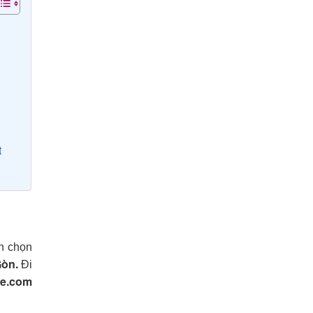
t
ạn chọn
Gòn.
Đi
re.com