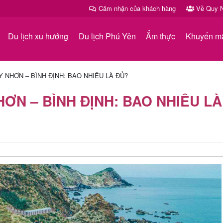
Cảm nhận của khách hàng
Về Quy N
Du lịch xu hướng
Du lịch Phú Yên
Ẩm thực
Khuyến m
Y NHƠN – BÌNH ĐỊNH: BAO NHIÊU LÀ ĐỦ?
HƠN – BÌNH ĐỊNH: BAO NHIÊU LÀ