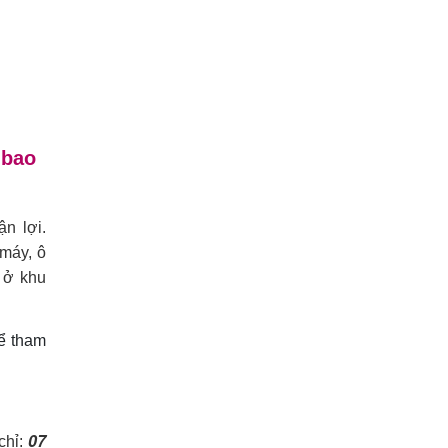
 bao
ận lợi.
 máy, ô
 ở khu
hể tham
07
 chỉ: