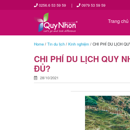
0256.6 53 59 59
|
0979 53 59 59
Trang chủ
Home
/
Tin du lịch
/
Kinh nghiệm
/
CHI PHÍ DU LỊCH QU
CHI PHÍ DU LỊCH QUY N
ĐỦ?
28/10/2021