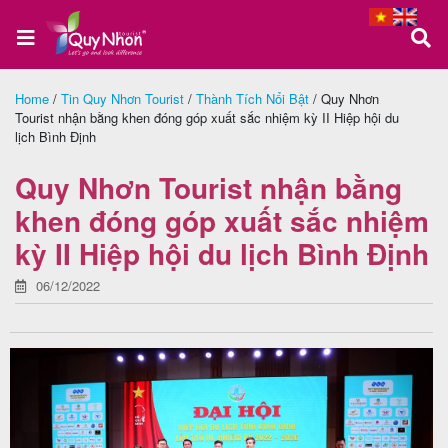
Home
/
Tin Quy Nhơn Tourist
/
Thành Tích Nổi Bật
/
Quy Nhơn
Tourist nhận bằng khen đóng góp xuất sắc nhiệm kỳ II Hiệp hội du
Trang
lịch Bình Định
chủ
Quy Nhơn Tourist nhận bằng
khen đóng góp xuất sắc nhiệm
Tour
kỳ II Hiệp hội du lịch Bình Định
Quy
06/12/2022
Nhơn
Tour
Phú
Yên