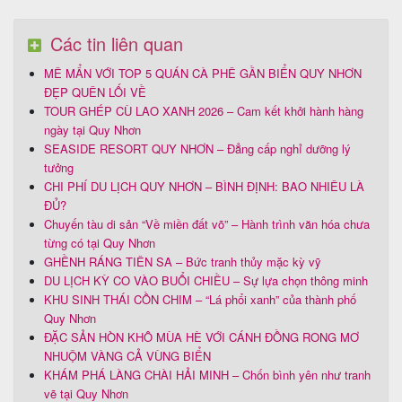
Các tin liên quan
MÊ MẨN VỚI TOP 5 QUÁN CÀ PHÊ GẦN BIỂN QUY NHƠN
ĐẸP QUÊN LỐI VỀ
TOUR GHÉP CÙ LAO XANH 2026 – Cam kết khởi hành hàng
ngày tại Quy Nhơn
SEASIDE RESORT QUY NHƠN – Đẳng cấp nghỉ dưỡng lý
tưởng
CHI PHÍ DU LỊCH QUY NHƠN – BÌNH ĐỊNH: BAO NHIÊU LÀ
ĐỦ?
Chuyến tàu di sản “Về miền đất võ” – Hành trình văn hóa chưa
từng có tại Quy Nhơn
GHỀNH RÁNG TIÊN SA – Bức tranh thủy mặc kỳ vỹ
DU LỊCH KỲ CO VÀO BUỔI CHIỀU – Sự lựa chọn thông minh
KHU SINH THÁI CỒN CHIM – “Lá phổi xanh” của thành phố
Quy Nhơn
ĐẶC SẢN HÒN KHÔ MÙA HÈ VỚI CÁNH ĐỒNG RONG MƠ
NHUỘM VÀNG CẢ VÙNG BIỂN
KHÁM PHÁ LÀNG CHÀI HẢI MINH – Chốn bình yên như tranh
vẽ tại Quy Nhơn