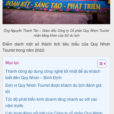
khách
hàng
Ông Nguyễn Thanh Tân – Giám đốc Công ty Cổ phần Quy Nhơn Tourist
Tuyển
nhận bằng khen của Sở du lịch
dụng
Điểm danh một số thành tích tiêu biểu của Quy Nhơn
Tourist trong năm 2022:
Mục lục
Liên
hệ
Thành công áp dụng công nghệ tốt nhất để du khách
biết đến Quy Nhơn – Bình Định
Đơn vị Quy Nhơn Tourist được khách du lịch đánh giá
tốt
Tốc độ phát triển kinh doanh tăng nhanh so với các
năm trước
Các hoạt động nổi bật của Công ty cổ phần Quy Nhơn