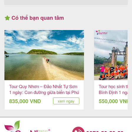
Có thể bạn quan tâm
Tour Quy Nhơn – Đảo Nhất Tự Sơn
Tour học sinh th
1 ngày: Con đường giữa biển tại Phú
Bình Định 1 ngày
Yên
đất Chăm Pa
835,000 VNĐ
550,000 VNĐ
xem ngay