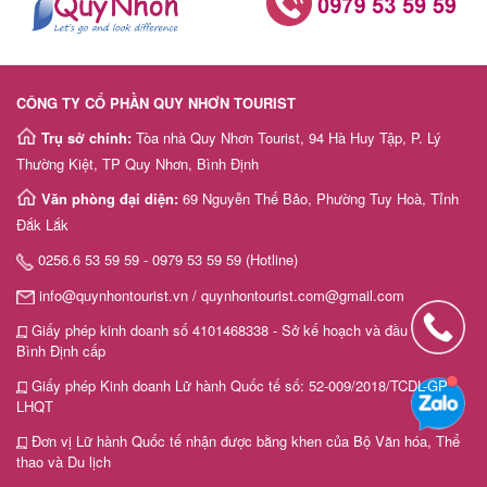
CÔNG TY CỔ PHẦN QUY NHƠN TOURIST
Trụ sở chính:
Tòa nhà Quy Nhơn Tourist, 94 Hà Huy Tập, P. Lý
Thường Kiệt, TP Quy Nhơn, Bình Định
Văn phòng đại diện:
69 Nguyễn Thế Bảo, Phường Tuy Hoà, Tỉnh
Đắk Lắk
0256.6 53 59 59 - 0979 53 59 59 (Hotline)
info@quynhontourist.vn / quynhontourist.com@gmail.com
Giấy phép kinh doanh số 4101468338 - Sở kế hoạch và đầu tư tỉnh
Bình Định cấp
Giấy phép Kinh doanh Lữ hành Quốc tế số: 52-009/2018/TCDL-GP
LHQT
Đơn vị Lữ hành Quốc tế nhận được bằng khen của Bộ Văn hóa, Thể
thao và Du lịch