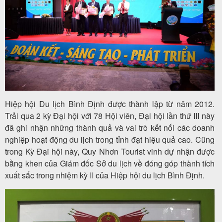
Tour
trong
nước
Hiệp hội Du lịch Bình Định được thành lập từ năm 2012.
Combo
Trải qua 2 kỳ Đại hội với 78 Hội viên, Đại hội lần thứ III này
đã ghi nhận những thành quả và vai trò kết nối các doanh
Quy
nghiệp hoạt động du lịch trong tỉnh đạt hiệu quả cao. Cũng
Nhơn
trong Kỳ Đại hội này, Quy Nhơn Tourist vinh dự nhận được
bằng khen của Giám đốc Sở du lịch về đóng góp thành tích
xuất sắc trong nhiệm kỳ II của Hiệp hội du lịch Bình Định.
Lịch
khởi
hành