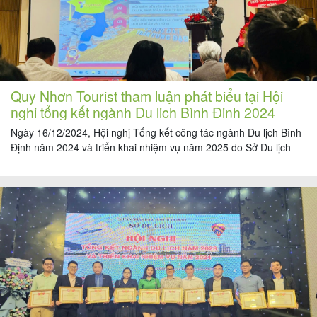
Quy Nhơn Tourist tham luận phát biểu tại Hội
nghị tổng kết ngành Du lịch Bình Định 2024
Ngày 16/12/2024, Hội nghị Tổng kết công tác ngành Du lịch Bình
Định năm 2024 và triển khai nhiệm vụ năm 2025 do Sở Du lịch
tỉnh Bình Định tổ chức tại Khách sạn 5 sao Grand Hyams Quy
Nhơn, đề ra nhiều giải pháp nhằm thúc đẩy, đưa du lịch trở thành
ngành kinh […]