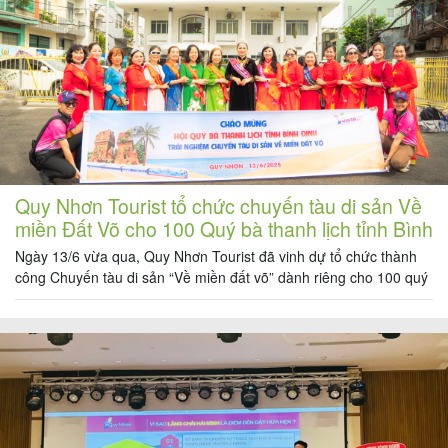
khách
hàng
Tuyển
dụng
Quy Nhơn Tourist tổ chức chuyến tàu di sản Về
miền Đất Võ cho 100 Quý bà thanh lịch tỉnh Bình
Liên
Định
Ngày 13/6 vừa qua, Quy Nhơn Tourist đã vinh dự tổ chức thành
hệ
công Chuyến tàu di sản “Về miền đất võ” dành riêng cho 100 quý
bà thanh lịch tỉnh Bình Định – một sự kiện văn hóa – du lịch đầy
cảm xúc và ý nghĩa, nhằm tôn vinh vẻ đẹp người phụ […]