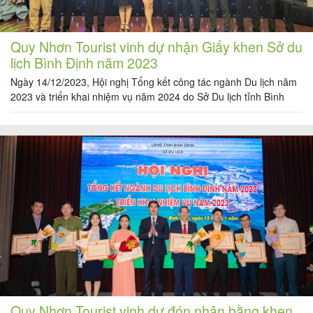
Quy Nhơn Tourist vinh dự nhận Giấy khen Sở du
lịch Bình Định năm 2023
Ngày 14/12/2023, Hội nghị Tổng kết công tác ngành Du lịch năm
2023 và triển khai nhiệm vụ năm 2024 do Sở Du lịch tỉnh Bình
Định tổ chức, đề ra nhiều giải pháp nhằm thúc đẩy, đưa du lịch trở
thành ngành kinh tế mũi nhọn của tỉnh năm 2024. Năm 2023,
ngành du […]
Quy Nhơn Tourist vinh dự đón nhận bằng khen