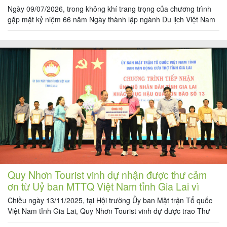
2026
Ngày 09/07/2026, trong không khí trang trọng của chương trình
gặp mặt kỷ niệm 66 năm Ngày thành lập ngành Du lịch Việt Nam
09/07/1960 – 09/07/2026, Công ty Cổ phần Quy Nhơn Tourist
vinh dự được nhận Giấy khen từ Sở Văn hóa, Thể thao và Du lịch
Tour
tỉnh Gia Lai. Đây là sự […]
trong
nước
Combo
Quy
Nhơn
Quy Nhơn Tourist vinh dự nhận được thư cảm
ơn từ Uỷ ban MTTQ Việt Nam tỉnh Gia Lai vì
Lịch
đóng góp hỗ trợ đồng bào sau Bão số 13
Chiều ngày 13/11/2025, tại Hội trường Ủy ban Mặt trận Tổ quốc
khởi
Việt Nam tỉnh Gia Lai, Quy Nhơn Tourist vinh dự được trao Thư
hành
Cảm Ơn từ Ủy ban MTTQVN tỉnh Gia Lai và Ban Vận động Cứu