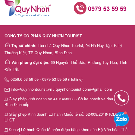
CÔNG TY CỔ PHẦN QUY NHƠN TOURIST
Trụ sở chính:
Tòa nhà Quy Nhơn Tourist, 94 Hà Huy Tập, P. Lý
Thường Kiệt, TP Quy Nhơn, Bình Định
Văn phòng đại diện:
69 Nguyễn Thế Bảo, Phường Tuy Hoà, Tỉnh
Đắk Lắk
0256.6 53 59 59 - 0979 53 59 59 (Hotline)
info@quynhontourist.vn / quynhontourist.com@gmail.com
Giấy phép kinh doanh số 4101468338 - Sở kế hoạch và đầu tư tỉnh
Bình Định cấp
Giấy phép Kinh doanh Lữ hành Quốc tế số: 52-009/2018/TCDL-GP
LHQT
Đơn vị Lữ hành Quốc tế nhận được bằng khen của Bộ Văn hóa, Thể