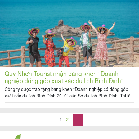
Quy Nhơn Tourist nhận bằng khen “Doanh
nghiệp đóng góp xuất sắc du lịch Bình Định”
của Sở du lịch
Công ty được trao tặng bằng khen “Doanh nghiệp có đóng góp
xuất sắc du lịch Bình Định 2019” của Sở du lịch Bình Định. Tại lễ
kỉ niệm 60 năm Ngày thành lập du lịch Việt Nam, Quy Nhơn
Tourist được sở du lịch tỉnh trao tặng bằng khen vào tối 07/09.
Ông Nguyễn […]
1
2
›