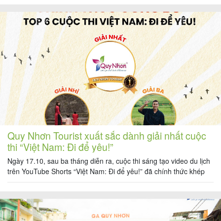
trợ tỉnh. Đây là sự ghi nhận dành cho những đóng góp thiết thực
của công […]
Tin
du
lịch
Về
Quy
Quy Nhơn Tourist xuất sắc dành giải nhất cuộc
Nhơn
thi “Việt Nam: Đi để yêu!”
Tourist
Ngày 17.10, sau ba tháng diễn ra, cuộc thi sáng tạo video du lịch
trên YouTube Shorts “Việt Nam: Đi để yêu!” đã chính thức khép
lại. Đội ngũ Quy Nhơn Tourist đã xuất sắc đạt giải nhất cuộc thi và
lan toả tình yêu du lịch Việt Nam đặc biệt là du lịch Quy Nhơn […]
Cảm
nhận