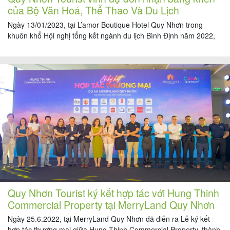
của Bộ Văn Hoá, Thể Thao Và Du Lịch
Ngày 13/01/2023, tại L’amor Boutique Hotel Quy Nhơn trong
khuôn khổ Hội nghị tổng kết ngành du lịch Bình Định năm 2022,
Quy Nhơn Tourist đã vinh dự đón nhận Bằng khen của Bộ Văn
hoá, Thể thao Và Du lịch về những thành tích xuất sắc trong xây
dựng và tổ chức hoạt động du […]
Quy Nhơn Tourist ký kết hợp tác với Hung Thinh
Commercial Property tại MerryLand Quy Nhơn
Ngày 25.6.2022, tại MerryLand Quy Nhơn đã diễn ra Lễ ký kết
hợp tác thương mại giữa Hung Thinh Commercial Property, thành