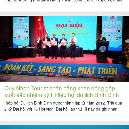
viên Tập đoàn Hưng Thịnh và 17 thương hiệu bán lẻ hàng đầu
thuộc ba nhóm ngành F&B, Thời trang và Dịch vụ – vui chơi giải
trí. Đây là bước khởi đầu […]
Quy Nhơn Tourist nhận bằng khen đóng góp
xuất sắc nhiệm kỳ II Hiệp hội du lịch Bình Định
Hiệp hội Du lịch Bình Định được thành lập từ năm 2012. Trải qua
2 kỳ Đại hội với 78 Hội viên, Đại hội lần thứ III này đã ghi nhận
những thành quả và vai trò kết nối các doanh nghiệp hoạt động
du lịch trong tỉnh đạt hiệu quả cao. Cũng trong Kỳ […]