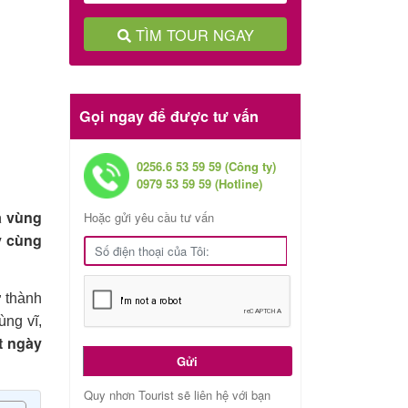
TÌM TOUR NGAY
Gọi ngay để được tư vấn
0256.6 53 59 59 (Công ty)
0979 53 59 59 (Hotline)
á vùng
Hoặc gửi yêu cầu tư vấn
y cùng
ở thành
ùng vĩ,
t ngày
Gửi
Quy nhơn Tourist sẽ liên hệ với bạn