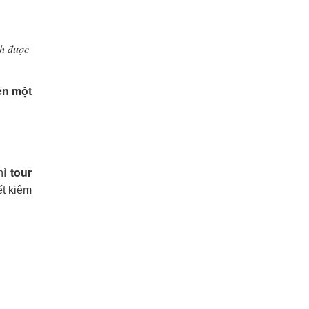
ch được
ên một
tour
hì
ết kiệm