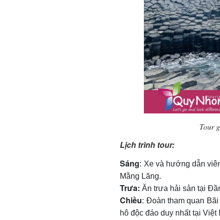
Tour 
Lịch trình tour:
Sáng
: Xe và hướng dẫn viê
Mằng Lăng.
Trưa:
Ăn trưa hải sản tại Đầ
Chiều
: Đoàn tham quan Bã
hô độc đáo duy nhất tại Việt