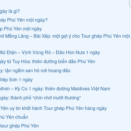
gày là gì?
 ghép Phú Yên một ngày?
hép Phú Yên một ngày
hờ Mằng Lăng – Bãi Xếp: một gợi ý cho Tour ghép Phú Yên một
 Mũi Điện – Vịnh Vũng Rô – Đảo Hòn Nưa 1 ngày
ày từ Tuy Hòa: thiên đường biển đảo Phú Yên
ày: lặn ngắm san hô nơi hoang đảo
Điệp Sơn 1 ngày
Nhơn – Kỳ Co 1 ngày: thiên đường Maldives Việt Nam
ngày: thành phố “chín nhớ mười thương”
ú Yên uy tín khởi hành Tour ghép Phú Yên hàng ngày
 Phú Yên chuẩn
í tour ghép Phú Yên