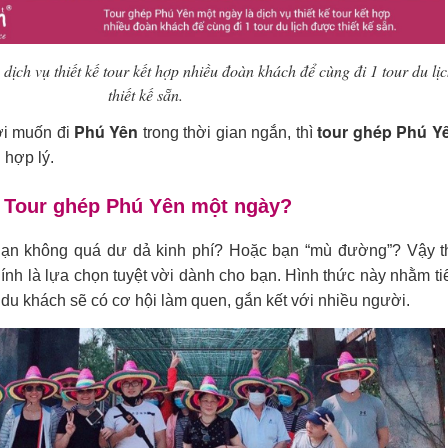
dịch vụ thiết kế tour kết hợp nhiều đoàn khách để cùng đi 1 tour du lị
thiết kế sẵn.
Phú Yên
tour ghép Phú Y
ời muốn đi
trong thời gian ngắn, thì
 hợp lý.
n
Tour ghép Phú Yên một ngày?
Bạn không quá dư dả kinh phí? Hoặc bạn “mù đường”? Vậy t
ính là lựa chọn tuyệt vời dành cho bạn. Hình thức này nhằm ti
i, du khách sẽ có cơ hội làm quen, gắn kết với nhiều người.