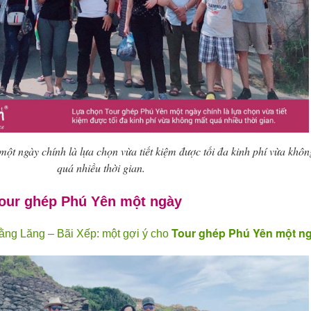
t ngày chính là lựa chọn vừa tiết kiệm được tối đa kinh phí vừa khô
quá nhiều thời gian.
 Tour ghép Phú Yên một ngày
Tour ghép Phú Yên
một n
ằng Lăng – Bãi Xếp: một gợi ý cho