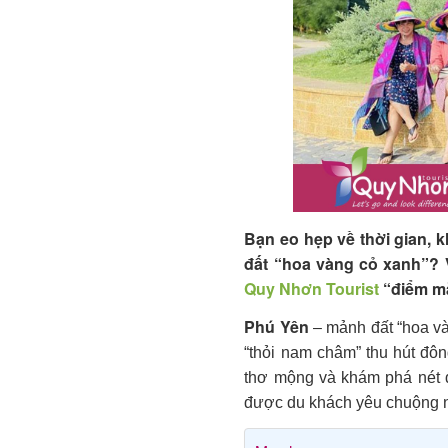
Bạn eo hẹp về thời gian, 
đất “hoa vàng cỏ xanh”? 
Quy Nhơn Tourist
“điểm mặ
Phú Yên
– mảnh đất “hoa và
“thỏi nam châm” thu hút đô
thơ mộng và khám phá nét 
được du khách yêu chuộng 