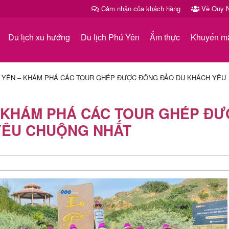
Cảm nhận của khách hàng
Về Quy N
Du lịch xu hướng
Du lịch Phú Yên
Ẩm thực
Khuyến m
 YÊN – KHÁM PHÁ CÁC TOUR GHÉP ĐƯỢC ĐÔNG ĐẢO DU KHÁCH YÊU
 KHÁM PHÁ CÁC TOUR GHÉP Đ
YÊU CHUỘNG NHẤT