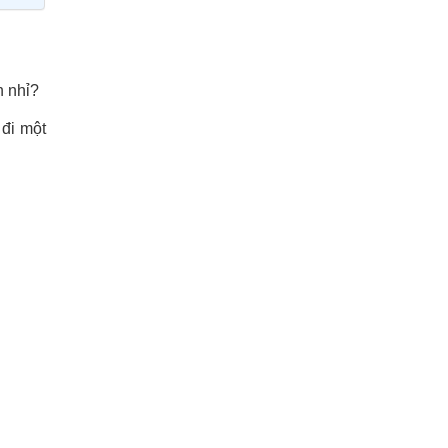
n nhỉ?
 đi một