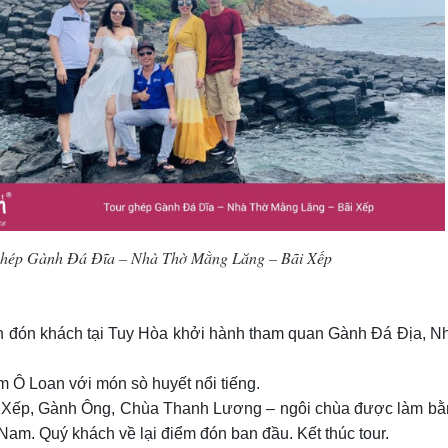
ghép Gành Đá Đĩa – Nhà Thờ Mằng Lăng – Bãi Xếp
n đón khách tại Tuy Hòa khởi hành tham quan Gành Đá Địa, N
m Ô Loan với món sò huyết nổi tiếng.
i Xếp, Gành Ông, Chùa Thanh Lương – ngôi chùa được làm bằ
 Nam. Quý khách về lại điểm đón ban đầu. Kết thúc tour.