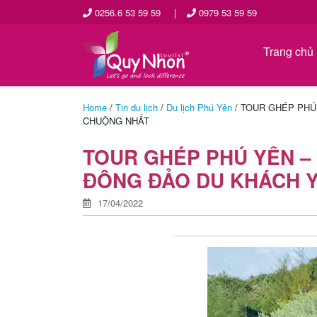
0256.6 53 59 59
|
0979 53 59 59
Trang chủ
Home
/
Tin du lịch
/
Du lịch Phú Yên
/
TOUR GHÉP PHÚ
CHUỘNG NHẤT
TOUR GHÉP PHÚ YÊN –
ĐÔNG ĐẢO DU KHÁCH 
17/04/2022