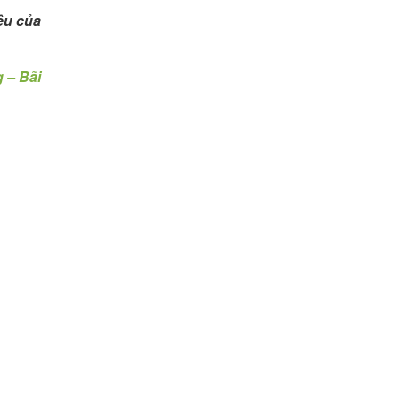
ệu của
 – Bãi