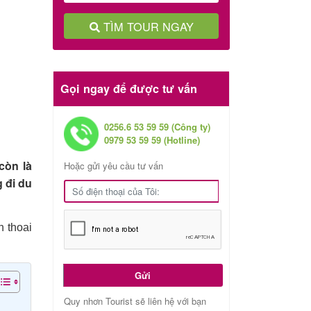
TÌM TOUR NGAY
Gọi ngay để được tư vấn
0256.6 53 59 59 (Công ty)
0979 53 59 59 (Hotline)
còn là
Hoặc gửi yêu cầu tư vấn
 đi du
h thoai
Gửi
Quy nhơn Tourist sẽ liên hệ với bạn