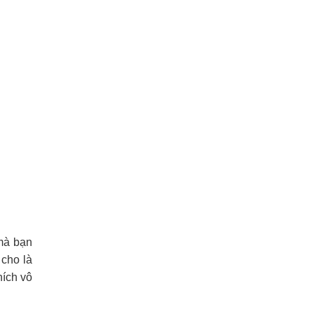
 mà bạn
 cho là
hích vô