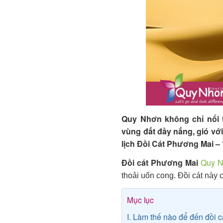
Quy Nhơn không chỉ nổi 
vùng đất đầy nắng, gió vớ
lịch Đồi Cát Phương Mai – “
Đồi cát
Phương Mai
Quy 
thoải uốn cong. Đồi cát này 
Mục lục
I. Làm thế nào để đến đồi