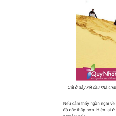
Cát ở đây kết cầu khá chặ
Nếu cảm thấy ngần ngại về 
độ dốc thấp hơn. Hiện tại ở