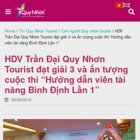
Home
/
Tin Quy Nhơn Tourist
/
Con người Quy nhơn tourist
/
HDV
Trần Đại Quy Nhơn Tourist đạt giải 3 và ấn tượng cuộc thi “Hướng dẫn
Trang
viên tài năng Bình Định Lần 1”
chủ
HDV Trần Đại Quy Nhơn
Tourist đạt giải 3 và ấn tượng
Tour
cuộc thi “Hướng dẫn viên tài
Quy
năng Bình Định Lần 1”
Nhơn
05/09/2019
Tour
Phú
Yên