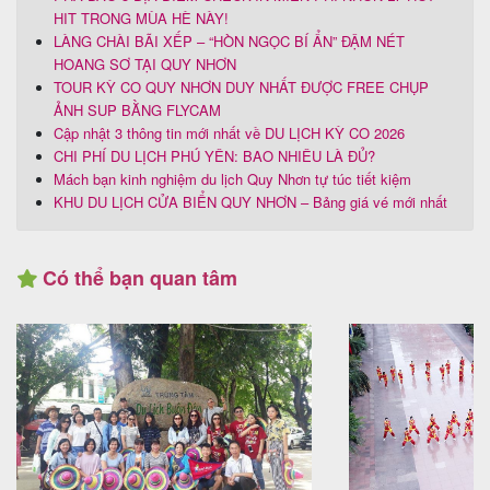
HIT TRONG MÙA HÈ NÀY!
LÀNG CHÀI BÃI XẾP – “HÒN NGỌC BÍ ẨN” ĐẬM NÉT
HOANG SƠ TẠI QUY NHƠN
TOUR KỲ CO QUY NHƠN DUY NHẤT ĐƯỢC FREE CHỤP
ẢNH SUP BẰNG FLYCAM
Cập nhật 3 thông tin mới nhất về DU LỊCH KỲ CO 2026
CHI PHÍ DU LỊCH PHÚ YÊN: BAO NHIÊU LÀ ĐỦ?
Mách bạn kinh nghiệm du lịch Quy Nhơn tự túc tiết kiệm
KHU DU LỊCH CỬA BIỂN QUY NHƠN – Bảng giá vé mới nhất
Có thể bạn quan tâm