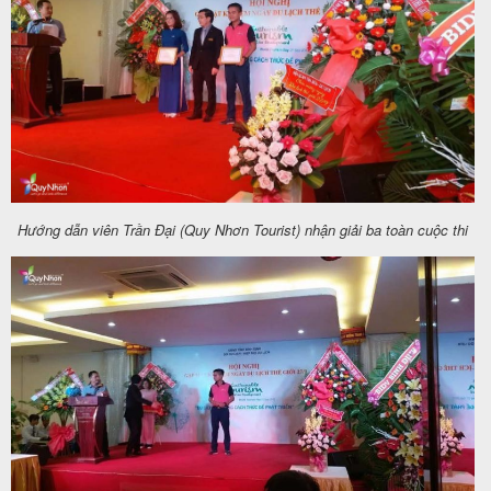
Tin
du
lịch
Hướng dẫn viên Trần Đại (Quy Nhơn Tourist) nhận giải ba toàn cuộc thi
Về
Quy
Nhơn
Tourist
Cảm
nhận