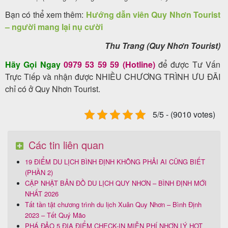
Bạn có thể xem thêm:
Hướng dẫn viên Quy Nhơn Tourist
– người mang lại nụ cười
Thu Trang (Quy Nhơn Tourist)
Hãy Gọi Ngay
0979 53 59 59 (Hotline)
để được Tư Vấn
Trực Tiếp và nhận được NHIỀU CHƯƠNG TRÌNH ƯU ĐÃI
chỉ có ở Quy Nhơn Tourist.
5/5 - (9010 votes)
Các tin liên quan
19 ĐIỂM DU LỊCH BÌNH ĐỊNH KHÔNG PHẢI AI CŨNG BIẾT
(PHẦN 2)
CẬP NHẬT BẢN ĐỒ DU LỊCH QUY NHƠN – BÌNH ĐỊNH MỚI
NHẤT 2026
Tất tần tật chương trình du lịch Xuân Quy Nhơn – Bình Định
2023 – Tết Quý Mão
PHÁ ĐẢO 5 ĐỊA ĐIỂM CHECK-IN MIỄN PHÍ NHƠN LÝ HOT