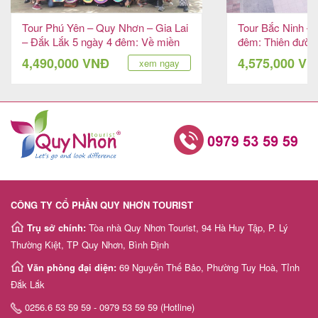
Tour Phú Yên – Quy Nhơn – Gia Lai
Tour Bắc Ninh –
– Đắk Lắk 5 ngày 4 đêm: Về miền
đêm: Thiên đườn
nắng ấm
4,490,000 VNĐ
4,575,000 V
xem ngay
CÔNG TY CỔ PHẦN QUY NHƠN TOURIST
Trụ sở chính:
Tòa nhà Quy Nhơn Tourist, 94 Hà Huy Tập, P. Lý
Thường Kiệt, TP Quy Nhơn, Bình Định
Văn phòng đại diện:
69 Nguyễn Thế Bảo, Phường Tuy Hoà, Tỉnh
Đắk Lắk
0256.6 53 59 59 - 0979 53 59 59 (Hotline)