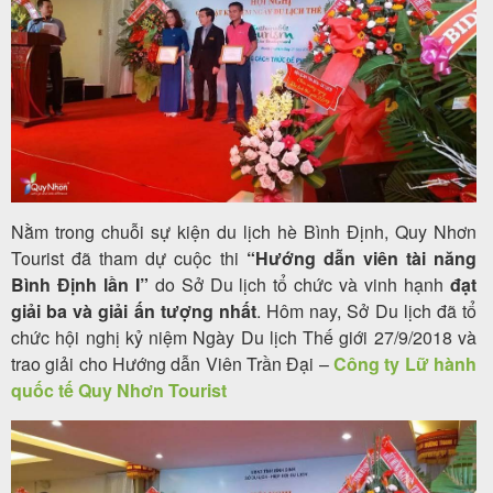
Tour
trong
nước
Nằm trong chuỗi sự kiện du lịch hè Bình Định, Quy Nhơn
Combo
Tourist đã tham dự cuộc thi
“Hướng dẫn viên tài năng
Bình Định lần I”
do Sở Du lịch tổ chức và vinh hạnh
đạt
Quy
giải ba và giải ấn tượng nhất
. Hôm nay, Sở Du lịch đã tổ
Nhơn
chức hội nghị kỷ niệm Ngày Du lịch Thế giới 27/9/2018 và
trao giải cho Hướng dẫn Viên Trần Đại –
Công ty Lữ hành
quốc tế Quy Nhơn Tourist
Lịch
khởi
hành