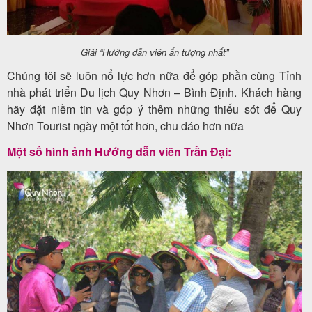
khách
hàng
Giải “Hướng dẫn viên ấn tượng nhất”
Chúng tôi sẽ luôn nổ lực hơn nữa để góp phần cùng Tỉnh
Tuyển
nhà phát triển Du lịch Quy Nhơn – Bình Định. Khách hàng
hãy đặt niềm tin và góp ý thêm những thiếu sót để Quy
dụng
Nhơn Tourist ngày một tốt hơn, chu đáo hơn nữa
Một số hình ảnh Hướng dẫn viên Trần Đại:
Liên
hệ