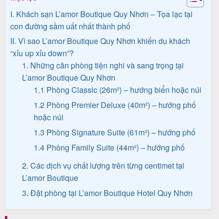
I. Khách sạn L’amor Boutique Quy Nhơn – Tọa lạc tại
con đường sầm uất nhất thành phố
Tin
II. Vì sao L’amor Boutique Quy Nhơn khiến du khách
du
“xỉu up xỉu down”?
1. Những căn phòng tiện nghi và sang trọng tại
lịch
L’amor Boutique Quy Nhơn
1.1 Phòng Classic (26m²) – hướng biển hoặc núi
1.2 Phòng Premier Deluxe (40m²) – hướng phố
Về
hoặc núi
Quy
1.3 Phòng Signature Suite (61m²) – hướng phố
Nhơn
1.4 Phòng Family Suite (44m²) – hướng phố
Tourist
2. Các dịch vụ chất lượng trên từng centimet tại
L’amor Boutique
3. Đặt phòng tại L’amor Boutique Hotel Quy Nhơn
Cảm
nhận