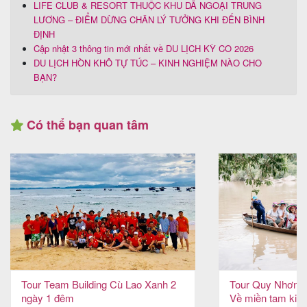
LIFE CLUB & RESORT THUỘC KHU DÃ NGOẠI TRUNG
LƯƠNG – ĐIỂM DỪNG CHÂN LÝ TƯỞNG KHI ĐẾN BÌNH
ĐỊNH
Cập nhật 3 thông tin mới nhất về DU LỊCH KỲ CO 2026
DU LỊCH HÒN KHÔ TỰ TÚC – KINH NGHIỆM NÀO CHO
BẠN?
Có thể bạn quan tâm
Tour Team Building Cù Lao Xanh 2
Tour Quy Nhơn –
ngày 1 đêm
Về miền tam kiệt