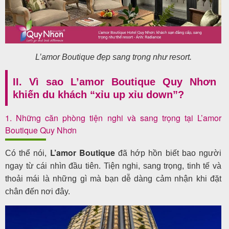
L’amor Boutique đẹp sang trọng như resort.
II. Vì sao L’amor Boutique Quy Nhơn
khiến du khách “xỉu up xỉu down”?
1. Những căn phòng tiện nghi và sang trọng tại
L’amor
Boutique Quy Nhơn
L’amor Boutique
Có thể nói,
đã hớp hồn biết bao người
ngay từ cái nhìn đầu tiên. Tiện nghi, sang trọng, tinh tế và
thoải mái là những gì mà bạn dễ dàng cảm nhận khi đặt
chân đến nơi đây.