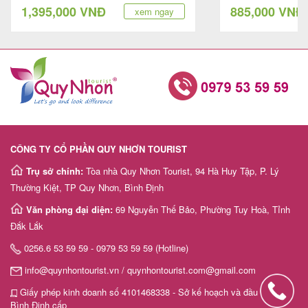
1,395,000 VNĐ
885,000 VNĐ
xem ngay
CÔNG TY CỔ PHẦN QUY NHƠN TOURIST
Trụ sở chính:
Tòa nhà Quy Nhơn Tourist, 94 Hà Huy Tập, P. Lý
Thường Kiệt, TP Quy Nhơn, Bình Định
Văn phòng đại diện:
69 Nguyễn Thế Bảo, Phường Tuy Hoà, Tỉnh
Đắk Lắk
0256.6 53 59 59 - 0979 53 59 59 (Hotline)
info@quynhontourist.vn / quynhontourist.com@gmail.com
Giấy phép kinh doanh số 4101468338 - Sở kế hoạch và đầu tư tỉnh
Bình Định cấp