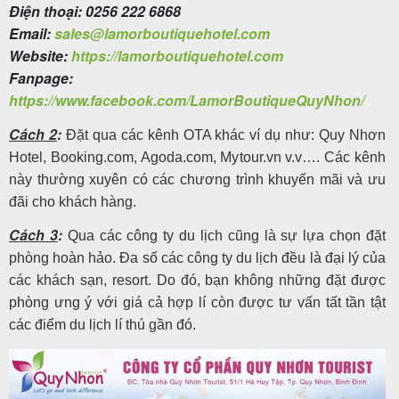
Điện thoại: 0256 222 6868
Email:
sales@lamorboutiquehotel.com
Website:
https://lamorboutiquehotel.com
Fanpage:
https://www.facebook.com/LamorBoutiqueQuyNhon/
Cách 2
:
Đặt qua các kênh OTA khác ví dụ như: Quy Nhơn
Hotel, Booking.com, Agoda.com, Mytour.vn v.v…. Các kênh
này thường xuyên có các chương trình khuyến mãi và ưu
đãi cho khách hàng.
Cách 3
:
Qua các công ty du lịch cũng là sự lựa chọn đặt
phòng hoàn hảo. Đa số các công ty du lịch đều là đại lý của
các khách sạn, resort. Do đó, bạn không những đặt được
phòng ưng ý với giá cả hợp lí còn được tư vấn tất tần tật
các điểm du lịch lí thú gần đó.