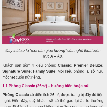
Đây thật sự là “một bản giao hưởng” của nghệ thuật kiến
trúc Á – Âu.
Classic
;
Premier Deluxe
;
Khách sạn gồm 4 kiểu phòng:
Signature Suite
;
Family Suite
. Mỗi kiểu phòng lại sở hữu
một nét cuốn hút riêng.
m²
1.1 Phòng Classic (26
) – hướng biển hoặc núi
Phòng Classic
6
m²
,
có diện tích 2
được trang bị đầy đủ tiện
nghi. Đến đây, quý khách sẽ có thể gác lại âu lo thường
ngày để đắm chìm trong không gian ấm cúng, sang trọng vô