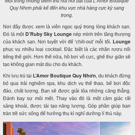
Một trong những điểm thu hút nổi bật của L’Amor Boutique
Quy Nhơn phải kể đến khu vực nhà hàng cực kỳ sang
trọng.
Nơi đây được xem là viên ngọc quý trong lòng khách sạn.
D’Ruby Sky Lounge
Đó là một
nép mình trên tầng thượng
Lounge
của khách sạn. Nơi tuyệt vời để ‘chill-out’ mỗi tối.
phục vụ nhiều loại cocktail. Đặc biệt là các nhãn rượu nổi
tiếng thế giới. Hơn thế nữa, hồ bơi vô cực, ghế thư giãn sẽ
tạo không gian mát dịu cho du khách.
L’Amor Boutique Quy Nhơn
Khi lưu trú tại
, du khách đừng
bỏ qua trải nghiệm spa, khu dịch vụ thể thao, bể bơi độc
đáo, chất lượng. Bạn sẽ được giải tỏa những căng thẳng.
Đánh bay sự mỏi mệt. Thay vào đó là một cảm giác rất
sảng khoái, được tái tạo năng lượng. Góp phần giúp bạn
tràn trề sức sống để hưởng thụ kì nghỉ dưỡng lí thú này.