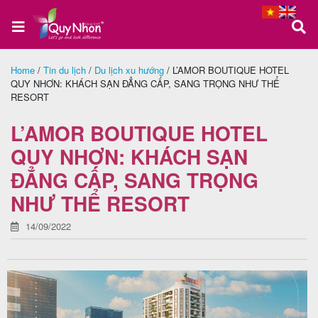
Home
/
Tin du lịch
/
Du lịch xu hướng
/
L’AMOR BOUTIQUE HOTEL
QUY NHƠN: KHÁCH SẠN ĐẲNG CẤP, SANG TRỌNG NHƯ THỂ
Trang
RESORT
chủ
L’AMOR BOUTIQUE HOTEL
QUY NHƠN: KHÁCH SẠN
Tour
ĐẲNG CẤP, SANG TRỌNG
Quy
NHƯ THỂ RESORT
Nhơn
14/09/2022
Tour
Phú
Yên