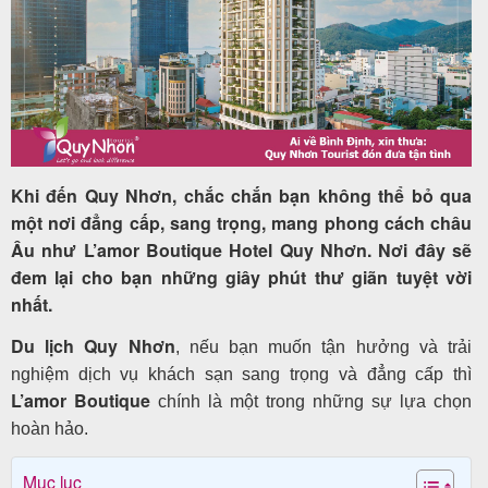
Tour
trong
nước
Khi đến Quy Nhơn, chắc chắn bạn không thể bỏ qua
một nơi đẳng cấp, sang trọng, mang phong cách châu
Âu như L’amor Boutique Hotel Quy Nhơn. Nơi đây sẽ
Combo
đem lại cho bạn những giây phút thư giãn tuyệt vời
Quy
nhất.
Nhơn
Du lịch Quy Nhơn
, nếu bạn muốn tận hưởng và trải
nghiệm dịch vụ khách sạn sang trọng và đẳng cấp thì
L’amor Boutique
chính là một trong những sự lựa chọn
Lịch
hoàn hảo.
khởi
hành
Mục lục