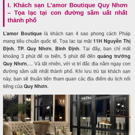
khách
I. Khách sạn L’amor Boutique Quy Nhơn
– Tọa lạc tại con đường sầm uất nhất
hàng
thành phố
L’amor Boutique
là khách sạn 4 sao phong cách Pháp
Tuyển
11H Nguyễn Thị
mang tiêu chuẩn quốc tế. Tọa lạc tại mặt
Định
TP. Quy Nhơn
Bình Định
dụng
,
,
. Tại đây, bạn chỉ mất
quảng trường
khoảng 3 phút để ra biển, 5 phút để đến
Quy Nhơn
,… Và tất nhiên, với vị trí đắc địa nằm ngay con
đường sầm uất nhất thành phố. Khi lưu trú tại khách sạn
Liên
này, bạn sẽ thuận tiện tham quan các địa điểm du lịch nổi
hệ
Quy Nhơn
tiếng của
.