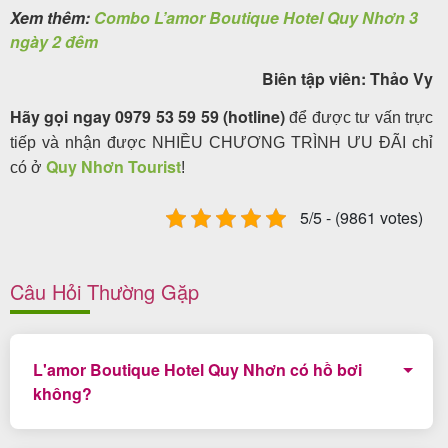
Xem thêm:
Combo L’amor Boutique Hotel Quy Nhơn 3
ngày 2 đêm
Biên tập viên: Thảo Vy
Hãy gọi ngay 0979 53 59 59 (hotline)
để được tư vấn trực
tiếp và nhận được NHIỀU CHƯƠNG TRÌNH ƯU ĐÃI chỉ
Quy Nhơn Tourist
có ở
!
5/5 - (9861 votes)
Câu Hỏi Thường Gặp
L'amor Boutique Hotel Quy Nhơn có hồ bơi
không?
Khách sạn L'amor có hồ bơi tràn viền tuyệt đẹp trên