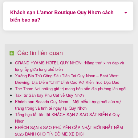
sân thượng, ngắm nhìn toàn cảnh phố biển Quy Nhơn
Khách sạn L'amor Boutique Quy Nhơn cách
từ trên cao.
biển bao xa?
Khoảng 600m, du khách có thể đi bộ ra bãi biển Quy
Nhơn từ khách sạn.
Các tin liên quan
GRAND HYAMS HOTEL QUY NHƠN: “Nàng thơ” xinh đẹp và
lộng lẫy giữa lòng phố biển
Xưởng Bia Thủ Công Đầu Tiên Tại Quy Nhơn – East West
Brewing: Địa Điểm “Chill” Đỉnh Cao Với Kiến Trúc Độc Đáo
The Thon: Nơi những giá trị mang bản sắc địa phương lên ngôi
Taxi từ Sân bay Phú Cát về Quy Nhơn
Khách sạn Bacada Quy Nhơn – Một biểu tượng mới của sự
trang trọng và tinh tế ngay tại Quy Nhơn
Tổng hợp tất tần tật KHÁCH SẠN 2 SAO SÁT BIỂN ở Quy
Nhơn
KHÁCH SẠN 4 SAO PHÚ YÊN CẬP NHẬT MỚI NHẤT NĂM
2026 DÀNH CHO TÍN ĐỒ MÊ XÊ DỊCH