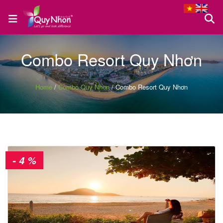
Combo Resort Quy Nhơn
Trang
chủ
Home
/
Combo Quy Nhơn
/
Combo Resort Quy Nhơn
Tour
Quy
Nhơn
- 4 %
Tour
Phú
Yên