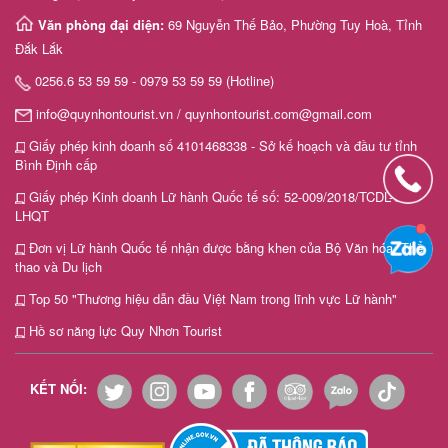
Văn phòng đại diện:
69 Nguyễn Thế Bảo, Phường Tuy Hoà, Tỉnh
Đắk Lắk
0256.6 53 59 59 - 0979 53 59 59 (Hotline)
info@quynhontourist.vn / quynhontourist.com@gmail.com
Giấy phép kinh doanh số 4101468338 - Sở kế hoạch và đầu tư tỉnh
Bình Định cấp
Giấy phép Kinh doanh Lữ hành Quốc tế số: 52-009/2018/TCDL-GP
LHQT
Đơn vị Lữ hành Quốc tế nhận được bằng khen của Bộ Văn hóa, Thể
thao và Du lịch
Top 50 "Thương hiệu dẫn đầu Việt Nam trong lĩnh vực Lữ hành"
Hồ sơ năng lực Quy Nhơn Tourist
KẾT NỐI: