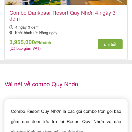
khách
Combo Dankbaar Resort Quy Nhơn 4 ngày 3
hàng
đêm
4 ngày 3 đêm
Khởi hành từ: Hàng ngày
Tuyển
3,955,000
đ/khách
chi tiết
dụng
(Đã bao gồm VAT)
Liên
hệ
Vài nét về combo Quy Nhơn
Combo Resort Quy Nhơn là các gói combo trọn gói bao
gồm các đêm lưu trú tại Resort Quy Nhơn và các
chương trình tour trọn gói, xe đưa đón.