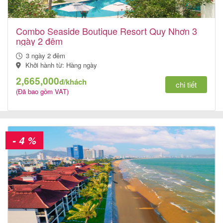
Combo Seaside Boutique Resort Quy Nhơn 3
Tin
ngày 2 đêm
du
3 ngày 2 đêm
Khởi hành từ: Hàng ngày
lịch
2,665,000
đ/khách
chi tiết
(Đã bao gồm VAT)
Về
Quy
- 4 %
Nhơn
Tourist
Cảm
nhận