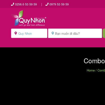
0256.6 53 59 59
|
0979 53 59 59
Combo 
Home
/
Comb