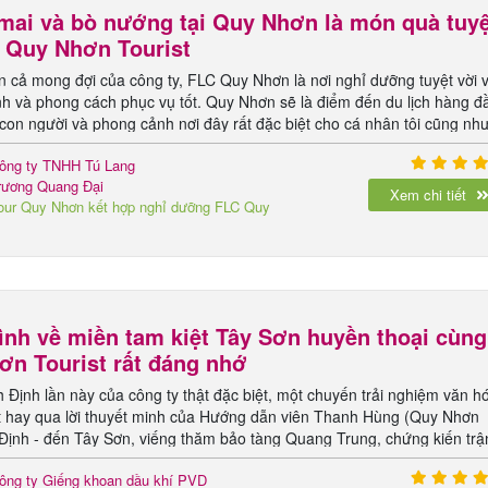
mai và bò nướng tại Quy Nhơn là món quà tuy
a Quy Nhơn Tourist
n cả mong đợi của công ty, FLC Quy Nhơn là nơi nghỉ dưỡng tuyệt vời v
nh và phong cách phục vụ tốt. Quy Nhơn sẽ là điểm đến du lịch hàng đ
ì con người và phong cảnh nơi đây rất đặc biệt cho cá nhân tôi cũng nh
ông ty.
ông ty TNHH Tú Lang
rương Quang Đại
Xem chi tiết
our Quy Nhơn kết hợp nghỉ dưỡng FLC Quy
hơn 3 ngày 2 đêm
ình về miền tam kiệt Tây Sơn huyền thoại cùng
ơn Tourist rất đáng nhớ
 Định lần này của công ty thật đặc biệt, một chuyến trải nghiệm văn h
rất hay qua lời thuyết minh của Hướng dẫn viên Thanh Hùng (Quy Nhơn
 Định - đến Tây Sơn, viếng thăm bảo tàng Quang Trung, chứng kiến trậ
5 tết, nghe về triều đại Tây Sơn với những chiến tích vĩ đại, tìm hiểu v
ông ty Giếng khoan dầu khí PVD
những trải nghiệm thật sự thú vị trong hành trình lần này.