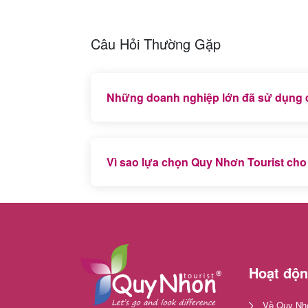
Câu Hỏi Thường Gặp
Những doanh nghiệp lớn đã sử dụng dị
Bảo Việt Insurance, TH True Milk, Vietc
lựa chọn Quy Nhơn Tourist cho chuyến du l
Vì sao lựa chọn Quy Nhơn Tourist cho 
Quy Nhơn Tourist - đơn vị lữ hành quốc t
khen tặng nên là công ty du lịch địa phươ
Hoạt độ
Về Quy Nhơ