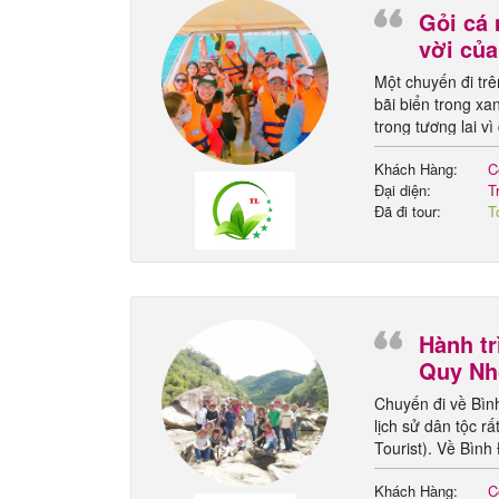
Gỏi cá 
vời củ
Một chuyến đi trê
bãi biển trong xa
trong tương lai v
anh chị em toàn c
Khách Hàng:
C
Đại diện:
T
Đã đi tour:
T
N
Hành tr
Quy Nh
Chuyến đi về Bình
lịch sử dân tộc 
Tourist). Về Bình
đánh vĩ đại mùng 
Khách Hàng:
C
hóa tháp Chăm là 