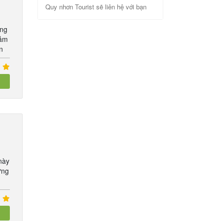
Quy nhơn Tourist sẽ liên hệ với bạn
úng
cảm
n
này
ững
nh