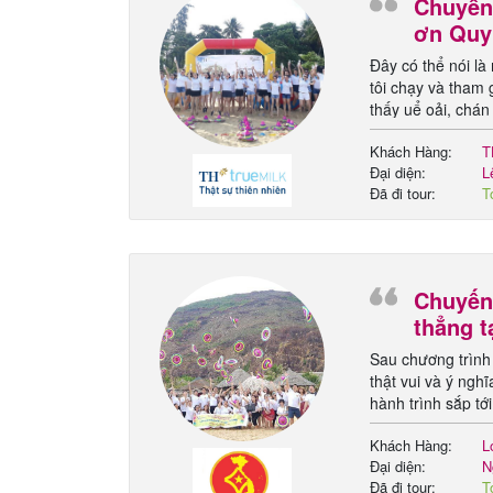
Chuyến 
ơn Quy
Đây có thể nói là
tôi chạy và tham 
thấy uể oải, chán
tập trung cao độ..
Khách Hàng:
T
Đại diện:
L
Đã đi tour:
T
h
Chuyến 
thẳng t
Sau chương trình 
thật vui và ý ngh
hành trình sắp tớ
tour sau khi tới 
Khách Hàng:
L
trình đoàn
Đại diện:
N
Đã đi tour:
T