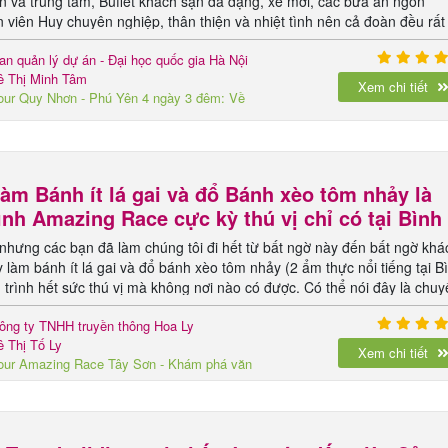
n và trung tâm, Buffet khách sạn đa dạng, xe mới, các bữa ăn ngon
viên Huy chuyên nghiệp, thân thiện và nhiệt tình nên cả đoàn đều rất
ng đơn giản nhưng cực kỳ vui, MC hài hước, linh động, các trò chơi phù
an quản lý dự án - Đại học quốc gia Hà Nội
ê Thị Minh Tâm
Xem chi tiết
our Quy Nhơn - Phú Yên 4 ngày 3 đêm: Về
iền biển nhớ
làm Bánh ít lá gai và đổ Bánh xèo tôm nhảy là
ình Amazing Race cực kỳ thú vị chỉ có tại Bình
nhưng các bạn đã làm chúng tôi đi hết từ bất ngờ này đến bất ngờ khá
y làm bánh ít lá gai và đổ bánh xèo tôm nhảy (2 ẩm thực nổi tiếng tại B
 trình hết sức thú vị mà không nơi nào có được. Có thể nói đây là chu
 nhất từ trước đến giờ của Công ty
ông ty TNHH truyền thông Hoa Ly
ê Thị Tố Ly
Xem chi tiết
our Amazing Race Tây Sơn - Khám phá văn
óa ẩm thực Bình Định