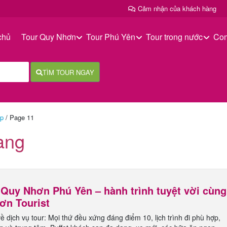
Cảm nhận của khách hàng
chủ
Tour Quy Nhơn
Tour Phú Yên
Tour trong nước
Co
TÌM TOUR NGAY
ệp
/
Page 11
àng
 Quy Nhơn Phú Yên – hành trình tuyệt vời cùng
ơn Tourist
ề dịch vụ tour: Mọi thứ đều xứng đáng điểm 10, lịch trình đi phù hợp,