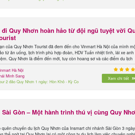
ảo Quy Nhơn hùng vĩ
 đi Quy Nhơn hoàn hảo từ đội ngũ tuyệt vời Q
ourist
ạn của Quy Nhơn Tourist đã đem đến cho Vinmart Hà Nội của mình m
o từ ăn uống, lịch trình phù hợp đoàn, HDV Tuấn nhiệt tình, lái xe anh
iệm. Quy Nhơn là điểm đến mới, tuy còn hoang sơ và các điểm du lịch
iều nhưng mình tin chắc đây sẽ là điểm đến du lịch hàng đầu tại Việt
inmart Hà Nội
hái Minh Sang
Xem chi tiết
our 2 đảo Quy Nhơn 1 ngày: Hòn Khô - Kỳ Co
 Eo Gió
 Sài Gòn – Một hành trình thú vị cùng Quy Nh
o quên chuyến du lịch Quy Nhơn của Insmart chi nhánh Sài Gòn 3 ngày
g thể ngờ tại Quy Nhơn lại có một công ty du lịch làm việc chuyên ngh