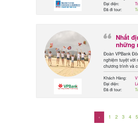
Đại diện:
T
Đã đi tour:
T
k
Nhất đị
những 
Đoàn VPBank Đông
nghiệm tuyệt vời 
chương trình và c
thận và sẵn sàng 
Khách Hàng:
V
Đại diện:
L
Đã đi tour:
T
t
1
2
3
4
5
‹