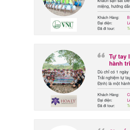
khách sạn sát biể
miệng, hướng dẫn 
thích. Teambuildi
Khách Hàng:
B
hợp với đoàn
Đại diện:
L
Đã đi tour:
T
m
Tự tay 
hành tr
Định
Dù chỉ có 1 ngày 
Trải nghiệm tự ta
Định) là một hành
Amazing Race hay
Khách Hàng:
C
Đại diện:
L
Đã đi tour:
T
h