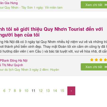
rần Gia Hưng
Xem chi tiết
our Quy Nhơn - Tây Sơn 1 ngày: Về miền tam
iệt hào hùng
nh tôi sẽ giới thiệu Quy Nhơn Tourist đến với
người bạn của tôi
 Hà Nội đã có 3 ngày tại Quy Nhơn nhiều kỷ niệm vui vẻ và những tr
nơi thành phố biển xinh đẹp. Thay mặt Đoàn tôi xin cảm ơn công ty đã 
ó hướng dẫn viên ( em Cầu ) và bác tài tuyệt vời, vui vẻ hòa nhã, đi cẩ
hỗ trợ và giúp đỡ các thành viên trong đoàn để có 1 trải nghiệm thú vị
PBank Đông Hà Nội
ê Thị Như Quỳnh
Xem chi tiết
our du lịch Quy Nhơn 3 ngày 2 đêm: Huyền
hoại miền đất võ
6
7
8
9
10
11
12
13
14
15
›