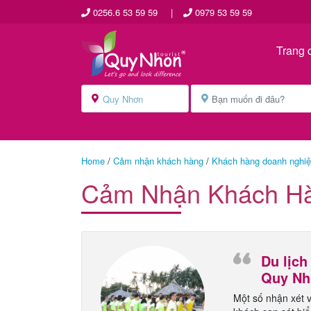
0256.6 53 59 59
|
0979 53 59 59
Trang 
Home
/
Cảm nhận khách hàng
/
Khách hàng doanh nghi
Cảm Nhận Khách H
Du lịch
Quy Nh
Một số nhận xét v