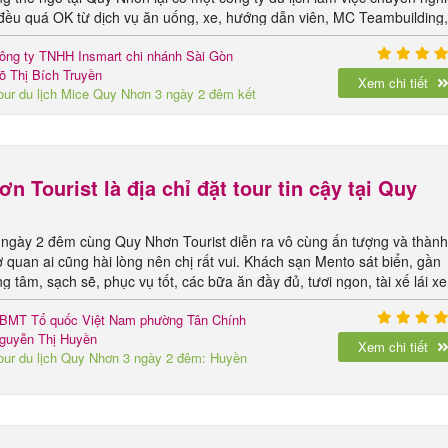
 đều quá OK từ dịch vụ ăn uống, xe, hướng dẫn viên, MC Teambuilding
ông ty TNHH Insmart chi nhánh Sài Gòn
õ Thị Bích Truyền
Xem chi tiết
our du lịch Mice Quy Nhơn 3 ngày 2 đêm kết
ợp Team Building
n Tourist là địa chỉ đặt tour tin cậy tại Quy
ngày 2 đêm cùng Quy Nhơn Tourist diễn ra vô cùng ấn tượng và thàn
ơ quan ai cũng hài lòng nên chị rất vui. Khách sạn Mento sát biển, gần
g tâm, sạch sẽ, phục vụ tốt, các bữa ăn đầy đủ, tươi ngon, tài xế lái xe
o, đặc biệt là hướng dẫn viên em Anh Tuấn rất lễ phép, hòa đồng, chu
BMT Tổ quốc Việt Nam phường Tân Chính
inh hay
guyễn Thị Huyền
Xem chi tiết
our du lịch Quy Nhơn 3 ngày 2 đêm: Huyền
hoại miền đất võ