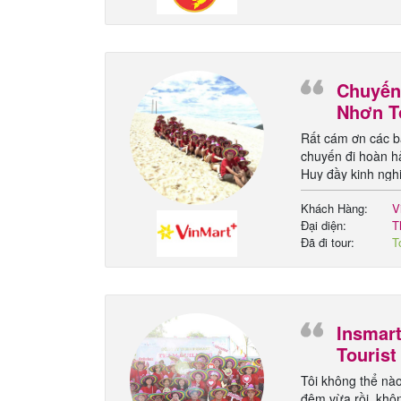
đ
Chuyến
Nhơn T
Rất cám ơn các b
chuyến đi hoàn hả
Huy đầy kinh ngh
chưa khai thác nh
Khách Hàng:
V
Nam
Đại diện:
T
Đã đi tour:
T
-
Insmart
Tourist
Tôi không thể nà
đêm vừa rồi, khôn