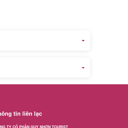
. cùng nhiều doanh nghiệp lớn khác đã
lần vinh dự được Sở Du lịch Bình Định
ông tin liên lạc
NG TY CỔ PHẦN QUY NHƠN TOURIST