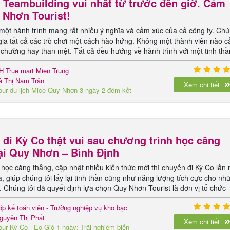
Teambuilding vui nhất từ trước đến giờ. Cảm
 Nhơn Tourist!
 một hành trình mang rất nhiều ý nghĩa và cảm xúc của cả công ty. Ch
gia tất cả các trò chơi một cách hào hứng. Không một thành viên nào 
 chường hay than mệt. Tất cả đều hướng về hành trình với một tinh thầ
.
H True mart Miền Trung
ê Thị Nam Trân
Xem chi tiết
our du lịch Mice Quy Nhơn 3 ngày 2 đêm kết
ợp Team Building
đi Kỳ Co thật vui sau chương trình học căng
ại Quy Nhơn – Bình Định
học căng thẳng, cập nhật nhiều kiến thức mới thì chuyến đi Kỳ Co lần 
ĩa, giúp chúng tôi lấy lại tinh thần cũng như năng lượng tích cực cho nh
i. Chúng tôi đã quyết định lựa chọn Quy Nhơn Tourist là đơn vị tổ chức
Văn phòng công ty và được bạn Nhi tư vấn rất nhiệt tình, phù hợp với hà
ớp kế toán viên - Trường nghiệp vụ kho bạc
guyễn Thị Phất
Xem chi tiết
our Kỳ Co - Eo Gió 1 ngày: Trải nghiệm biển