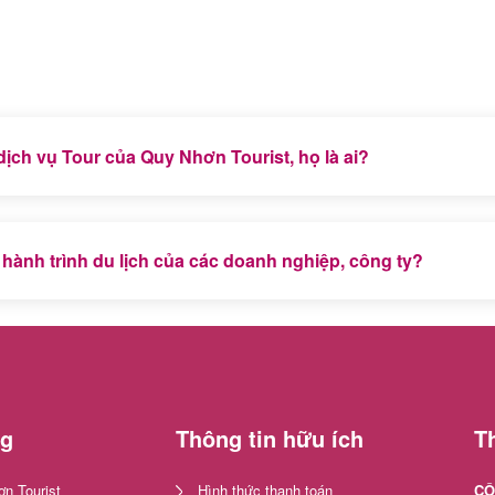
ch vụ Tour của Quy Nhơn Tourist, họ là ai?
ombank, Sacombank, VIB Bank, VNPT Hà Nội, Tiên Phong Bank..
ịch trọn gói của mình.
hành trình du lịch của các doanh nghiệp, công ty?
ế nhận được bằng khen Bộ Văn hóa, Thể thao và Du lịch, nhiều 
ng uy tín được du khách phương xa tin tưởng.
ng
Thông tin hữu ích
Th
n Tourist
Hình thức thanh toán
CÔ