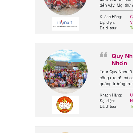
đến vậy. Mọi thứ
Gala Dinner v.v...
Khách Hàng:
C
Đại diện:
V
Đã đi tour:
T
h
Quy Nhơ
Nhơn
Tour Quy Nhơn 3 
công rực rỡ, cả c
quảng trường trun
cẩn thận, chu đá
Khách Hàng:
U
nghiệp, thuyết m
Đại diện:
N
Đã đi tour:
T
t