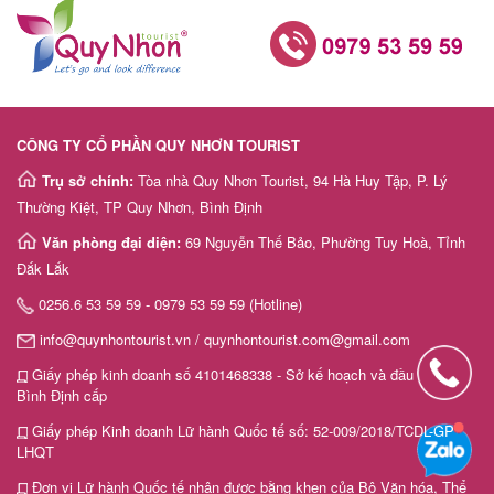
CÔNG TY CỔ PHẦN QUY NHƠN TOURIST
Trụ sở chính:
Tòa nhà Quy Nhơn Tourist, 94 Hà Huy Tập, P. Lý
Thường Kiệt, TP Quy Nhơn, Bình Định
Văn phòng đại diện:
69 Nguyễn Thế Bảo, Phường Tuy Hoà, Tỉnh
Đắk Lắk
0256.6 53 59 59 - 0979 53 59 59 (Hotline)
info@quynhontourist.vn / quynhontourist.com@gmail.com
Giấy phép kinh doanh số 4101468338 - Sở kế hoạch và đầu tư tỉnh
Bình Định cấp
Giấy phép Kinh doanh Lữ hành Quốc tế số: 52-009/2018/TCDL-GP
LHQT
Đơn vị Lữ hành Quốc tế nhận được bằng khen của Bộ Văn hóa, Thể