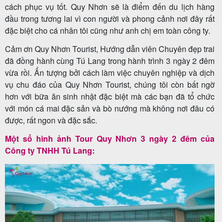
cách phục vụ tốt. Quy Nhơn sẽ là điểm đến du lịch hàng
đầu trong tương lai vì con người và phong cảnh nơi đây rất
đặc biệt cho cá nhân tôi cũng như anh chị em toàn công ty.
Tour
Cảm ơn Quy Nhơn Tourist, Hướng dẫn viên Chuyên đẹp trai
trong
đã đồng hành cùng Tú Lang trong hành trình 3 ngày 2 đêm
nước
vừa rồi. Ấn tượng bởi cách làm việc chuyên nghiệp và dịch
vụ chu đáo của Quy Nhơn Tourist, chúng tôi còn bất ngờ
hơn với bữa ăn sinh nhật đặc biệt mà các bạn đã tổ chức
với món cá mai đặc sản và bò nướng mà không nơi đâu có
Combo
được, rất ngon và đặc sắc.
Quy
Một số hình ảnh Tour Quy Nhơn 3 ngày 2 đêm của
Nhơn
Công ty TNHH Tú Lang:
Lịch
khởi
hành