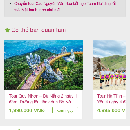
Chuyến tour Cao Nguyên Vân Hoà kết hợp Team Building rất
vui. Một hành trình nhớ mãi!
Có thể bạn quan tâm
Tour Quy Nhơn – Đà Nẵng 2 ngày 1
Tour Hà Tĩnh – 
đêm: Đường lên tiên cảnh Bà Nà
Yên 4 ngày 4 đêm
Hills
đảo hoang sơ
1,990,000 VNĐ
4,995,000 V
xem ngay