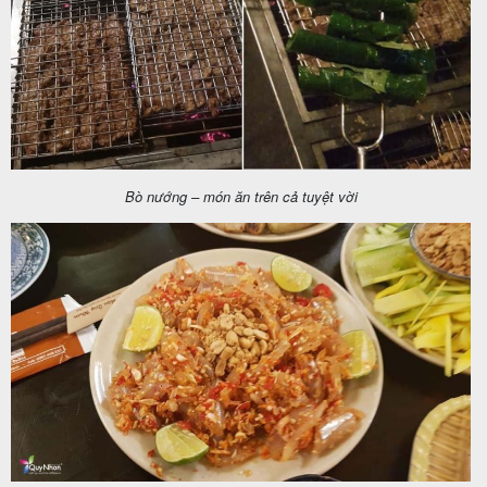
khách
hàng
Tuyển
dụng
Bò nướng – món ăn trên cả tuyệt vời
Liên
hệ