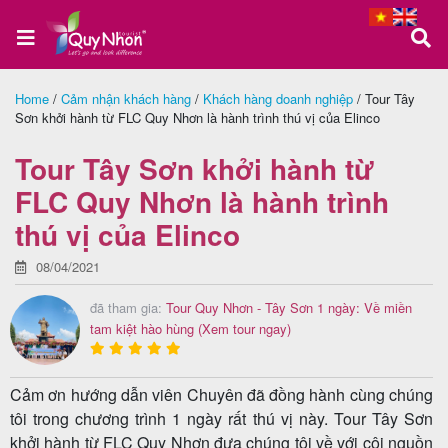
Home
/
Cảm nhận khách hàng
/
Khách hàng doanh nghiệp
/
Tour Tây
Sơn khởi hành từ FLC Quy Nhơn là hành trình thú vị của Elinco
Trang
chủ
Tour Tây Sơn khởi hành từ
FLC Quy Nhơn là hành trình
thú vị của Elinco
Tour
Quy
08/04/2021
Nhơn
đã tham gia:
Tour Quy Nhơn - Tây Sơn 1 ngày: Về miền
tam kiệt hào hùng
(Xem tour ngay)
Tour
Cảm ơn hướng dẫn viên Chuyên đã đồng hành cùng chúng
Phú
tôi trong chương trình 1 ngày rất thú vị này. Tour Tây Sơn
khởi hành từ FLC Quy Nhơn đưa chúng tôi về với cội nguồn
Yên