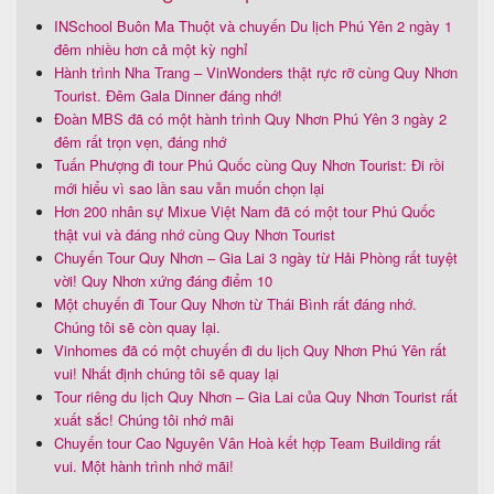
INSchool Buôn Ma Thuột và chuyến Du lịch Phú Yên 2 ngày 1
đêm nhiều hơn cả một kỳ nghỉ
Hành trình Nha Trang – VinWonders thật rực rỡ cùng Quy Nhơn
Tourist. Đêm Gala Dinner đáng nhớ!
Đoàn MBS đã có một hành trình Quy Nhơn Phú Yên 3 ngày 2
đêm rất trọn vẹn, đáng nhớ
Tuấn Phượng đi tour Phú Quốc cùng Quy Nhơn Tourist: Đi rồi
mới hiểu vì sao lần sau vẫn muốn chọn lại
Hơn 200 nhân sự Mixue Việt Nam đã có một tour Phú Quốc
thật vui và đáng nhớ cùng Quy Nhơn Tourist
Chuyến Tour Quy Nhơn – Gia Lai 3 ngày từ Hải Phòng rất tuyệt
vời! Quy Nhơn xứng đáng điểm 10
Một chuyến đi Tour Quy Nhơn từ Thái Bình rất đáng nhớ.
Chúng tôi sẽ còn quay lại.
Vinhomes đã có một chuyến đi du lịch Quy Nhơn Phú Yên rất
vui! Nhất định chúng tôi sẽ quay lại
Tour riêng du lịch Quy Nhơn – Gia Lai của Quy Nhơn Tourist rất
xuất sắc! Chúng tôi nhớ mãi
Chuyến tour Cao Nguyên Vân Hoà kết hợp Team Building rất
vui. Một hành trình nhớ mãi!