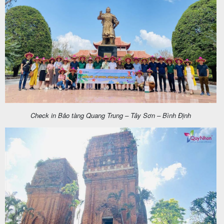
Tin
du
lịch
Về
Check in Bảo tàng Quang Trung – Tây Sơn – Bình Định
Quy
Nhơn
Tourist
Cảm
nhận