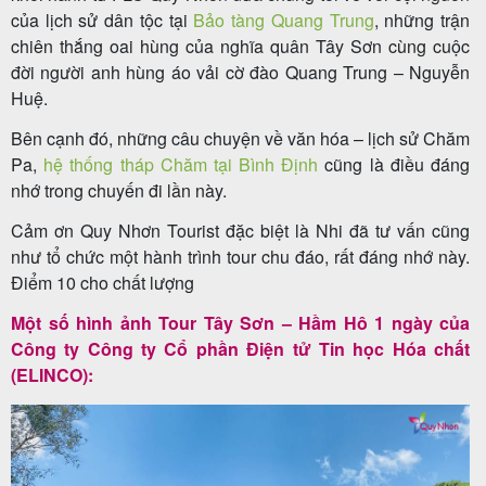
của lịch sử dân tộc tại
Bảo tàng Quang Trung
, những trận
chiên thắng oai hùng của nghĩa quân Tây Sơn cùng cuộc
đời người anh hùng áo vải cờ đào Quang Trung – Nguyễn
Tour
Huệ.
trong
Bên cạnh đó, những câu chuyện về văn hóa – lịch sử Chăm
nước
Pa,
hệ thống tháp Chăm tại Bình Định
cũng là điều đáng
nhớ trong chuyến đi lần này.
Cảm ơn Quy Nhơn Tourist đặc biệt là Nhi đã tư vấn cũng
Combo
như tổ chức một hành trình tour chu đáo, rất đáng nhớ này.
Quy
Điểm 10 cho chất lượng
Nhơn
Một số hình ảnh Tour Tây Sơn – Hầm Hô 1 ngày của
Công ty Công ty Cổ phần Điện tử Tin học Hóa chất
(ELINCO):
Lịch
khởi
hành