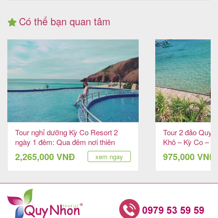
Có thể bạn quan tâm
Tour nghỉ dưỡng Kỳ Co Resort 2
Tour 2 đảo Quy 
ngày 1 đêm: Qua đêm nơi thiên
Khô – Kỳ Co – E
đường
2,265,000 VNĐ
975,000 VNĐ
xem ngay