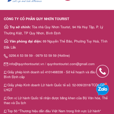
CÔNG TY CỔ PHẦN QUY NHƠN TOURIST
Trụ sở chính:
Tòa nhà Quy Nhơn Tourist, 94 Hà Huy Tập, P. Lý
Thường Kiệt, TP Quy Nhơn, Bình Định
Văn phòng đại diện:
69 Nguyễn Thế Bảo, Phường Tuy Hoà, Tỉnh
Đắk Lắk
0256.6 53 59 59 - 0979 53 59 59 (Hotline)
info@quynhontourist.vn / quynhontourist.com@gmail.com
Giấy phép kinh doanh số 4101468338 - Sở kế hoạch và đầu tư tỉnh
Bình Định cấp
Giấy phép Kinh doanh Lữ hành Quốc tế số: 52-009/2018/TCDL-GP
LHQT
Đơn vị Lữ hành Quốc tế nhận được bằng khen của Bộ Văn hóa, Thể
thao và Du lịch
Top 50 "Thương hiệu dẫn đầu Việt Nam trong lĩnh vực Lữ hành"