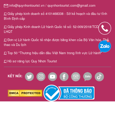
info@quynhontourist.vn / quynhontourist.com@gmail.com
Giấy phép kinh doanh số 4101468338 - Sở kế hoạch và đầu tư tỉnh
Bình Định cấp
Giấy phép Kinh doanh Lữ hành Quốc tế số: 52-009/2018/TCDL-GP
LHQT
Đơn vị Lữ hành Quốc tế nhận được bằng khen của Bộ Văn hóa, Thể
thao và Du lịch
Top 50 "Thương hiệu dẫn đầu Việt Nam trong lĩnh vực Lữ hành"
Hồ sơ năng lực Quy Nhơn Tourist
KẾT NỐI: