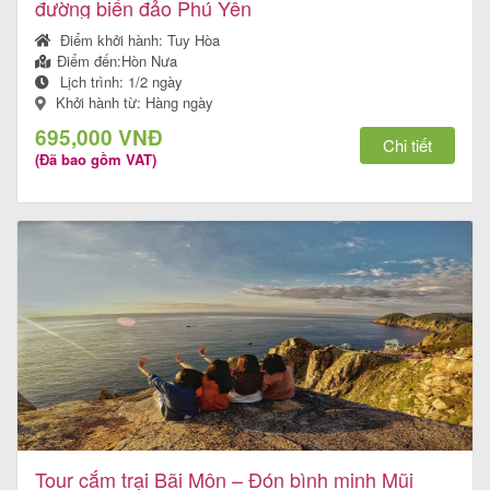
đường biển đảo Phú Yên
Điểm khởi hành:
Tuy Hòa
Điểm đến:
Hòn Nưa
Lịch trình:
1/2 ngày
Khởi hành từ: Hàng ngày
695,000 VNĐ
Chi tiết
(Đã bao gồm VAT)
Tour cắm trại Bãi Môn – Đón bình minh Mũi