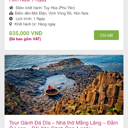
khách
Điểm khởi hành:
Tuy Hòa (Phú Yên)
hàng
Điểm đến:
Mũi Điện, Vịnh Vũng Rô, Hòn Nưa
Lịch trình:
1 Ngày
Khởi hành từ: Hàng ngày
835,000 VNĐ
Chi tiết
Tuyển
(Đã bao gồm VAT)
dụng
Liên
hệ
Tour Gành Đá Dĩa – Nhà thờ Mằng Lăng – Đầm