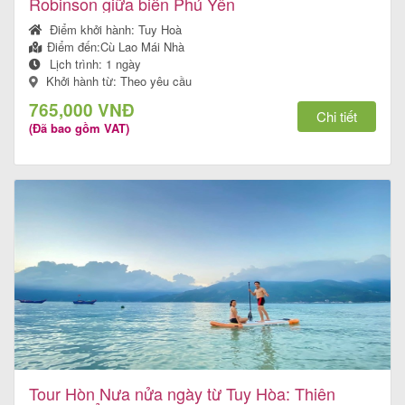
Robinson giữa biển Phú Yên
Điểm khởi hành:
Tuy Hoà
Điểm đến:
Cù Lao Mái Nhà
Lịch trình:
1 ngày
Khởi hành từ: Theo yêu cầu
765,000 VNĐ
Chi tiết
(Đã bao gồm VAT)
Tour Hòn Nưa nửa ngày từ Tuy Hòa: Thiên