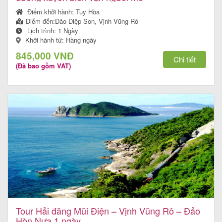
Điểm khởi hành:
Tuy Hòa
Điểm đến:
Đảo Điệp Sơn, Vịnh Vũng Rô
Lịch trình:
1 Ngày
Tin
Khởi hành từ: Hàng ngày
du
845,000 VNĐ
Chi tiết
(Đã bao gồm VAT)
lịch
Về
Quy
Nhơn
Tourist
Cảm
Tour Hải đăng Mũi Điện – Vịnh Vũng Rô – Đảo
nhận
Hòn Nưa 1 ngày