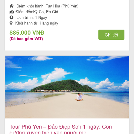
Điểm khởi hành:
Tuy Hòa (Phú Yên)
Điểm đến:
Kỳ Co, Eo Gió
Lịch trình:
1 Ngày
Khởi hành từ: Hàng ngày
Tour
885,000 VNĐ
trong
Chi tiết
(Đã bao gồm VAT)
nước
Combo
Quy
Nhơn
Lịch
khởi
Tour Phú Yên – Đảo Điệp Sơn 1 ngày: Con
hành
đường xuyên biển vạn người mê