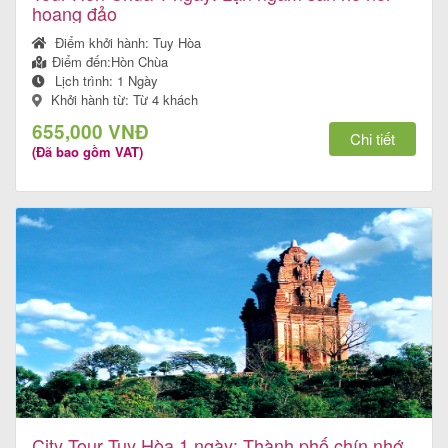
hoang đảo
Điểm khởi hành:
Tuy Hòa
Điểm đến:
Hòn Chùa
Lịch trình:
1 Ngày
Khởi hành từ: Từ 4 khách
655,000 VNĐ
Chi tiết
(Đã bao gồm VAT)
City Tour Tuy Hòa 1 ngày: Thành phố chín nhớ