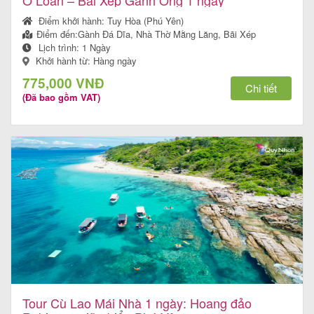
Ô Loan – Bãi Xép Gành Ông 1 ngày
Điểm khởi hành:
Tuy Hòa (Phú Yên)
Điểm đến:
Gành Đá Dĩa, Nhà Thờ Mằng Lăng, Bãi Xép
Lịch trình:
1 Ngày
Khởi hành từ: Hàng ngày
775,000 VNĐ
Chi tiết
(Đã bao gồm VAT)
Tour Cù Lao Mái Nhà 1 ngày: Hoang đảo