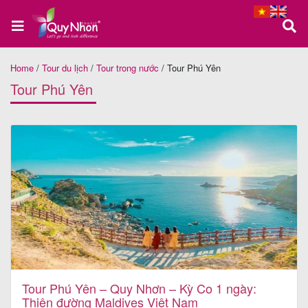
Home
/
Tour du lịch
/
Tour trong nước
/
Tour Phú Yên
Trang
Tour Phú Yên
chủ
Tour
Quy
Nhơn
Tour
Phú
Tour Phú Yên – Quy Nhơn – Kỳ Co 1 ngày:
Thiên đường Maldives Việt Nam
Yên