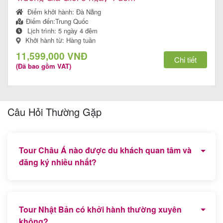
Điểm khởi hành:
Đà Nẵng
Điểm đến:
Trung Quốc
Lịch trình:
5 ngày 4 đêm
Tin
Khởi hành từ: Hàng tuần
du
11,599,000 VNĐ
Chi tiết
(Đã bao gồm VAT)
lịch
Câu Hỏi Thường Gặp
Về
Quy
Nhơn
Tour Châu Á nào được du khách quan tâm và
Tourist
đăng ký nhiều nhất?
Hiện nay, Tour Nhật Bản, Tour Hàn Quốc, Dubai và
Ấn Độ là các chương trình tour được du khách lựa
Cảm
Tour Nhật Bản có khởi hành thường xuyên
chọn nhiều nhất.
nhận
không?