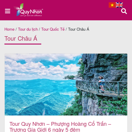
Home
/
Tour du lịch
/
Tour Quốc Tế
/
Tour Châu Á
Trang
Tour Châu Á
chủ
Tour
Quy
Nhơn
Tour
Phú
Tour Quy Nhơn – Phượng Hoàng Cổ Trấn –
Trương Gia Giới 6 ngày 5 đêm
Yên