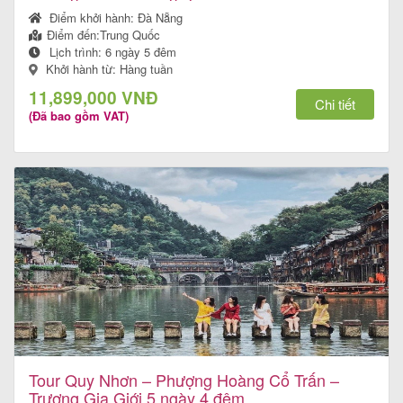
Điểm khởi hành:
Đà Nẵng
Điểm đến:
Trung Quốc
Lịch trình:
6 ngày 5 đêm
Khởi hành từ: Hàng tuần
Tour
11,899,000 VNĐ
trong
Chi tiết
(Đã bao gồm VAT)
nước
Combo
Quy
Nhơn
Lịch
khởi
Tour Quy Nhơn – Phượng Hoàng Cổ Trấn –
hành
Trương Gia Giới 5 ngày 4 đêm