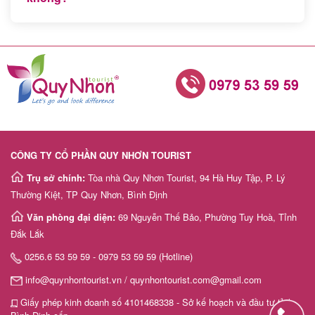
khách
Có, Tour Nhật Bản có khởi hành hàng tuần. Quý
hàng
khách có nhu cầu vui lòng liên hệ bộ phận tư vấn Quy
Nhơn Tourist để biết thêm thông tin chi tiết
Tuyển
dụng
CÔNG TY CỔ PHẦN QUY NHƠN TOURIST
Liên
Trụ sở chính:
Tòa nhà Quy Nhơn Tourist, 94 Hà Huy Tập, P. Lý
hệ
Thường Kiệt, TP Quy Nhơn, Bình Định
Văn phòng đại diện:
69 Nguyễn Thế Bảo, Phường Tuy Hoà, Tỉnh
Đắk Lắk
0256.6 53 59 59 - 0979 53 59 59 (Hotline)
info@quynhontourist.vn / quynhontourist.com@gmail.com
Giấy phép kinh doanh số 4101468338 - Sở kế hoạch và đầu tư tỉnh