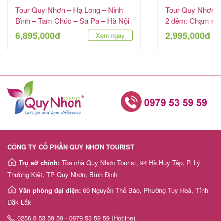
Tour Quy Nhơn – Hạ Long – Ninh
Tour Quy Nhơn –
Bình – Tam Chúc – Sa Pa – Hà Nội
2 đêm: Chạm ngõ
6 ngày 5 đêm
VinWonders
6,895,000đ
2,995,000đ
Xem ngay
CÔNG TY CỔ PHẦN QUY NHƠN TOURIST
Trụ sở chính:
Tòa nhà Quy Nhơn Tourist, 94 Hà Huy Tập, P. Lý
Thường Kiệt, TP Quy Nhơn, Bình Định
Văn phòng đại diện:
69 Nguyễn Thế Bảo, Phường Tuy Hoà, Tỉnh
Đắk Lắk
0256.6 53 59 59 - 0979 53 59 59 (Hotline)