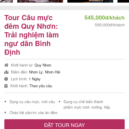
Tour Câu mực
545,000
đ/khách
Tour
đêm Quy Nhơn:
595,000đ/khách
Trải nghiệm làm
trong
ngư dân Bình
nước
Định
Khởi hành từ:
Quy Nhơn
Combo
Điểm đến:
Nhơn Lý, Nhơn Hải
Quy
Lịch trình:
1 Ngày
Nhơn
Khởi hành:
Theo yêu cầu
Dụng cụ câu mực, mồi câu
Dụng cụ chế biến thành
phẩm mực tươi: nướng, hấp
Lịch
Cháo hải sản/mì xào ăn đêm
khởi
ĐẶT TOUR NGAY
hành