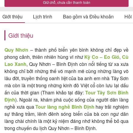
Giữ chỗ, chưa cần thanh toán
Giới thiệu
Lịch trình
Bao gồm và Điều khoản
Hỏi
Tin
du
Giới thiệu
lịch
Quy Nhơn
– thành phố biển yên bình không chỉ đẹp về
phong cảnh, thiên nhiên hùng vĩ như
Kỳ Co – Eo Gió
,
Cù
Lao Xanh
, Quy Nhơn – Bình Định còn nổi tiếng từ xa xưa
Về
không chỉ bởi những thế võ mạnh mẽ cùng những làng võ
Quy
lâu đời, truyền thống oanh liệt của ba anh em nhà Tây Sơn
Nhơn
mà còn là một trong những kinh đô Việt cổ còn lưu lại dấu
ấn của thời gian (Tham khảo tại đây:
Tour Tây Sơn Bình
Tourist
Định
). Ngoài ra, khám phá cuộc sống của người dân làng
nghề xưa qua
Tour làng nghề Bình Định
hay trải nghiệm
sự thăng trầm, lênh đênh sóng biển của bà con ngư dân
Cảm
làng chài chính là một kỷ niệm đáng nhớ không thể bỏ qua
trong chuyến du lịch Quy Nhơn – Bình Định.
nhận