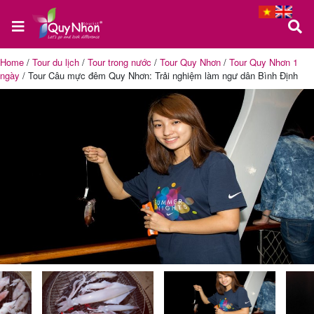
Home
/
Tour du lịch
/
Tour trong nước
/
Tour Quy Nhơn
/
Tour Quy Nhơn 1
ngày
/
Tour Câu mực đêm Quy Nhơn: Trải nghiệm làm ngư dân Bình Định
Trang
chủ
Tour
Quy
Nhơn
Tour
Phú
Yên