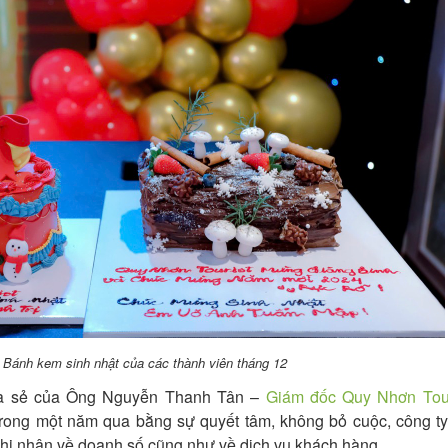
Bánh kem sinh nhật của các thành viên tháng 12
hia sẻ của Ông Nguyễn Thanh Tân –
Giám đốc Quy Nhơn Tour
rong một năm qua bằng sự quyết tâm, không bỏ cuộc, công ty
ghi nhận về doanh số cũng như về dịch vụ khách hàng.