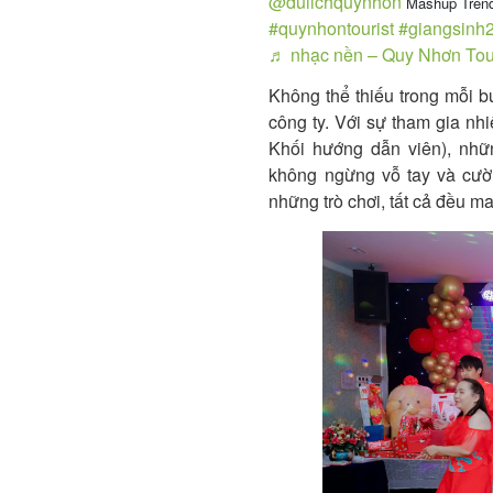
@dulichquynhon
Mashup Trend 
#quynhontourist
#giangsinh
♬ nhạc nền – Quy Nhơn Tou
Không thể thiếu trong mỗi bu
công ty. Với sự tham gia nh
Khối hướng dẫn viên), nhữ
không ngừng vỗ tay và cười
những trò chơi, tất cả đều m