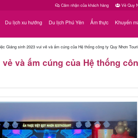
Cảm nhận của khách hàng
Về Quy N
Du lịch xu hướng
Du lịch Phú Yên
Ẩm thực
Khuyến m
iệc Giáng sinh 2023 vui vẻ và ấm cúng của Hệ thống công ty Quy Nhơn Touri
i vẻ và ấm cúng của Hệ thống cô