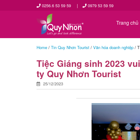
0256.6 53 59 59
|
0979 53 59 59
Trang chủ
Home
/
Tin Quy Nhơn Tourist
/
Văn hóa doanh nghiệp
/
T
Tiệc Giáng sinh 2023 vu
ty Quy Nhơn Tourist
25/12/2023