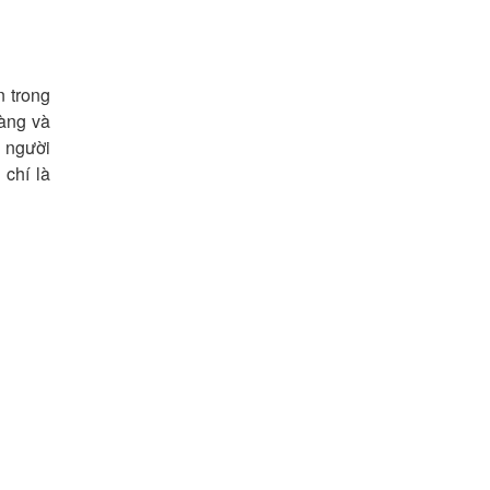
n trong
hàng và
 người
chí là