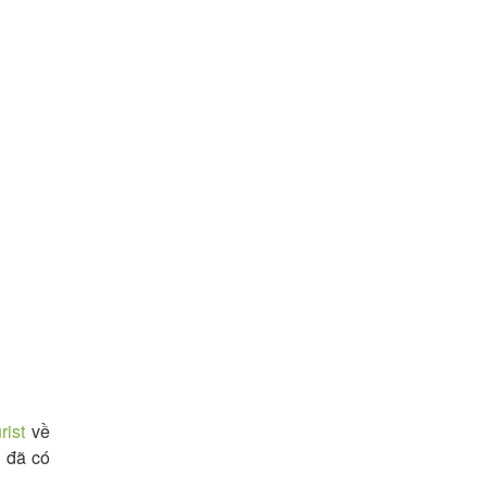
ist
về
 đã có