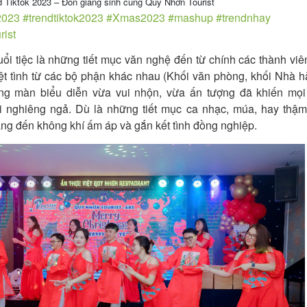
Tiktok 2023 – Đón giáng sinh cùng Quy Nhơn Tourist
2023
#trendtiktok2023
#Xmas2023
#mashup
#trendnhay
rist
ổi tiệc là những tiết mục văn nghệ đến từ chính các thành viê
iệt tình từ các bộ phận khác nhau (Khối văn phòng, khối Nhà 
ng màn biểu diễn vừa vui nhộn, vừa ấn tượng đã khiến mọi
 nghiêng ngả. Dù là những tiết mục ca nhạc, múa, hay thậm 
ang đến không khí ấm áp và gắn kết tình đồng nghiệp.