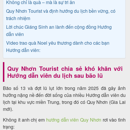
Không chỉ là quà – mà là sự tri ân
Quy Nhơn Tourist và định hướng du lịch bền vững, có
trách nhiệm
Tin
Lời chúc Giáng Sinh an lành đến cộng đồng Hướng
du
dẫn viên
lịch
Video trao quà Noel yêu thương dành cho các bạn
Hướng dẫn viên:
Về
Quy Nhơn Tourist chia sẻ khó khăn với
Quy
Hướng dẫn viên du lịch sau bão lũ
Nhơn
Bão số 13 và đợt lũ lụt lớn trong năm 2025 đã gây ảnh
Tourist
hưởng nặng nề đến đời sống của nhiều Hướng dẫn viên du
lịch tại khu vực miền Trung, trong đó có Quy Nhơn (Gia Lai
mới).
Cảm
Không ít anh chị em
hướng dẫn viên Quy Nhơn
rơi vào tình
nhận
trạng: