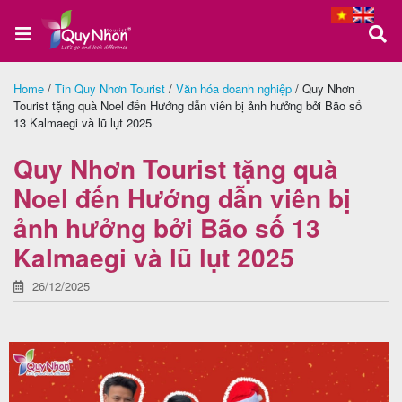
Home
/
Tin Quy Nhơn Tourist
/
Văn hóa doanh nghiệp
/
Quy Nhơn
Tourist tặng quà Noel đến Hướng dẫn viên bị ảnh hưởng bởi Bão số
Trang
13 Kalmaegi và lũ lụt 2025
chủ
Quy Nhơn Tourist tặng quà
Noel đến Hướng dẫn viên bị
Tour
ảnh hưởng bởi Bão số 13
Quy
Kalmaegi và lũ lụt 2025
Nhơn
26/12/2025
Tour
Phú
Yên