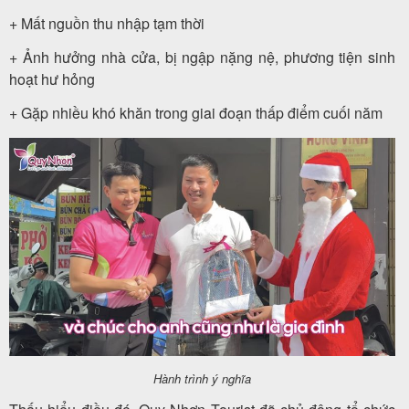
khách
+ Mất nguồn thu nhập tạm thời
hàng
+ Ảnh hưởng nhà cửa, bị ngập nặng nệ, phương tiện sinh
hoạt hư hỏng
+ Gặp nhiều khó khăn trong giai đoạn thấp điểm cuối năm
Tuyển
dụng
Liên
hệ
Hành trình ý nghĩa