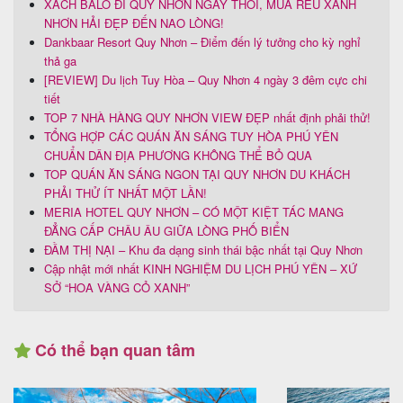
XÁCH BALO ĐI QUY NHƠN NGAY THÔI, MÙA RÊU XANH
NHƠN HẢI ĐẸP ĐẾN NAO LÒNG!
Dankbaar Resort Quy Nhơn – Điểm đến lý tưởng cho kỳ nghỉ
thả ga
[REVIEW] Du lịch Tuy Hòa – Quy Nhơn 4 ngày 3 đêm cực chi
tiết
TOP 7 NHÀ HÀNG QUY NHƠN VIEW ĐẸP nhất định phải thử!
TỔNG HỢP CÁC QUÁN ĂN SÁNG TUY HÒA PHÚ YÊN
CHUẨN DÂN ĐỊA PHƯƠNG KHÔNG THỂ BỎ QUA
TOP QUÁN ĂN SÁNG NGON TẠI QUY NHƠN DU KHÁCH
PHẢI THỬ ÍT NHẤT MỘT LẦN!
MERIA HOTEL QUY NHƠN – CÓ MỘT KIỆT TÁC MANG
ĐẲNG CẤP CHÂU ÂU GIỮA LÒNG PHỐ BIỂN
ĐẦM THỊ NẠI – Khu đa dạng sinh thái bậc nhất tại Quy Nhơn
Cập nhật mới nhất KINH NGHIỆM DU LỊCH PHÚ YÊN – XỨ
SỞ “HOA VÀNG CỎ XANH”
Có thể bạn quan tâm