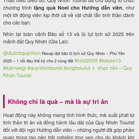
Thấu hiểu điều đó, Quy Nhơn Tourist đã chủ động tổ chức
chương trình
tặng quà Noel cho Hướng dẫn viên
, như
một lời động viên kịp thời cả về vật chất lẫn tinh thần dành
cho các bạn.
Nhìn lại toàn cảnh Bão số 13 và lũ lụt lịch sử 2025 trên
mảnh đất Quy Nhơn (Gia Lai):
@dulichquynhon
Recap đợt bão lũ lịch sử Quy Nhơn – Phú Yên
#lulut2025
#baoso13
2025 – 1 nỗi đau thế kỷ cho 2 vùng đất
#kalmaegi
#quynhontourist
#ungholulut
♬ nhạc nền – Quy
Nhơn Tourist
Không chỉ là quà – mà là sự tri ân
Hoạt động này không mang tính hình thức, mà xuất phát từ
tinh thần tri ân và đồng hành lâu dài của Quy Nhơn Tourist
đối với đội ngũ Hướng dẫn viên – những người đã góp phần
quan trọng tạo nên trải nghiệm trọn vẹn cho du khách khi