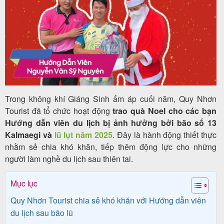
Tour
trong
nước
Trong không khí Giáng Sinh ấm áp cuối năm, Quy Nhơn
Tourist đã tổ chức hoạt động
trao quà Noel cho các bạn
Combo
Hướng dẫn viên du lịch bị ảnh hưởng bởi bão số 13
Quy
Kalmaegi và
lũ lụt năm 2025
. Đây là hành động thiết thực
Nhơn
nhằm sẻ chia khó khăn, tiếp thêm động lực cho những
người làm nghề du lịch sau thiên tai.
Mục lục
Lịch
Quy Nhơn Tourist chia sẻ khó khăn với Hướng dẫn viên
khởi
du lịch sau bão lũ
hành