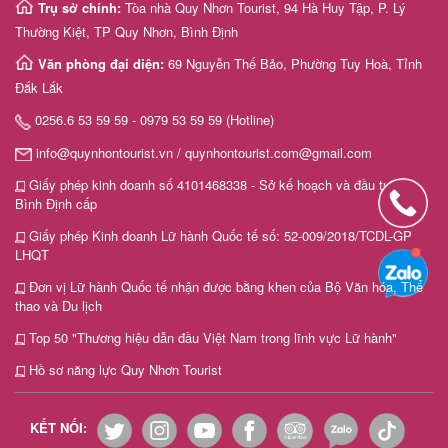
Trụ sở chính:
Tòa nhà Quy Nhơn Tourist, 94 Hà Huy Tập, P. Lý
Thường Kiệt, TP Quy Nhơn, Bình Định
Văn phòng đại diện:
69 Nguyễn Thế Bảo, Phường Tuy Hoà, Tỉnh
Đắk Lắk
0256.6 53 59 59 - 0979 53 59 59 (Hotline)
info@quynhontourist.vn / quynhontourist.com@gmail.com
Giấy phép kinh doanh số 4101468338 - Sở kế hoạch và đầu tư tỉnh
Bình Định cấp
Giấy phép Kinh doanh Lữ hành Quốc tế số: 52-009/2018/TCDL-GP
LHQT
Đơn vị Lữ hành Quốc tế nhận được bằng khen của Bộ Văn hóa, Thể
thao và Du lịch
Top 50 "Thương hiệu dẫn đầu Việt Nam trong lĩnh vực Lữ hành"
Hồ sơ năng lực Quy Nhơn Tourist
KẾT NỐI: