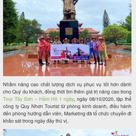
Tour
trong
nước
Combo
Quy
Nhằm nâng cao chất lượng dịch vụ phục vụ tốt hơn dành
Nhơn
cho Quý du khách, đồng thời tìm thêm giá trị nâng cao trong
Tour Tây Sơn – Hầm Hô 1 ngày
, ngày 08/10/2020, tập thể
công ty Quy Nhơn Tourist từ phòng kinh doanh, điều hành
đến phòng hướng dẫn viên, Marketing đã tổ chức chuyến đi
Lịch
khảo sát trong ngày đầy thú vị.
khởi
hành