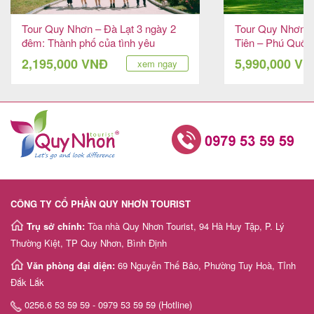
Tour Quy Nhơn – Đà Lạt 3 ngày 2
Tour Quy Nhơn –
đêm: Thành phố của tình yêu
Tiên – Phú Quốc
2,195,000 VNĐ
5,990,000 V
xem ngay
CÔNG TY CỔ PHẦN QUY NHƠN TOURIST
Trụ sở chính:
Tòa nhà Quy Nhơn Tourist, 94 Hà Huy Tập, P. Lý
Thường Kiệt, TP Quy Nhơn, Bình Định
Văn phòng đại diện:
69 Nguyễn Thế Bảo, Phường Tuy Hoà, Tỉnh
Đắk Lắk
0256.6 53 59 59 - 0979 53 59 59 (Hotline)