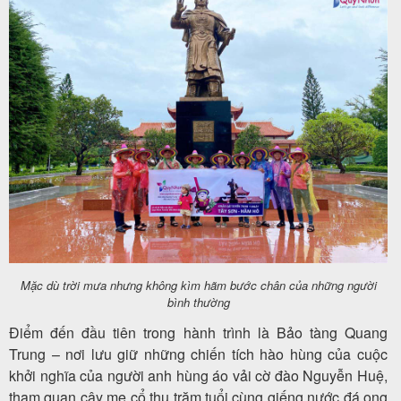
Tin
du
lịch
Về
Quy
Nhơn
Tourist
Mặc dù trời mưa nhưng không kìm hãm bước chân của những người
bình thường
Điểm đến đầu tiên trong hành trình là Bảo tàng Quang
Trung – nơi lưu giữ những chiến tích hào hùng của cuộc
Cảm
khởi nghĩa của người anh hùng áo vải cờ đào Nguyễn Huệ,
nhận
tham quan cây me cổ thụ trăm tuổi cùng giếng nước đá ong