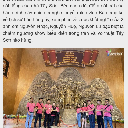
khách
nổi tiếng của nhà Tây Sơn. Bên cạnh đó, điểm nổi bật của
hành trình này chính là nghe thuyết minh viên Bảo tàng kể
hàng
về lịch sử hào hùng ấy, xem phim về cuộc khởi nghĩa của 3
anh em Nguyễn Nhạc, Nguyễn Huệ, Nguyễn Lữ đặc biệt là
chiêm ngưỡng show biểu diễn trống trận và võ thuật Tây
Tuyển
Sơn hào hùng.
dụng
Liên
hệ