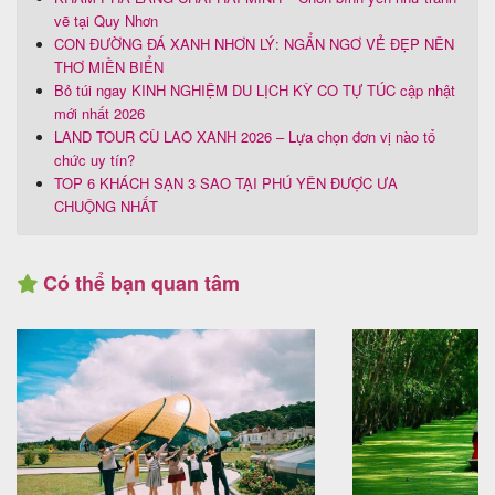
vẽ tại Quy Nhơn
CON ĐƯỜNG ĐÁ XANH NHƠN LÝ: NGẨN NGƠ VẺ ĐẸP NÊN
THƠ MIỀN BIỂN
Bỏ túi ngay KINH NGHIỆM DU LỊCH KỲ CO TỰ TÚC cập nhật
mới nhất 2026
LAND TOUR CÙ LAO XANH 2026 – Lựa chọn đơn vị nào tổ
chức uy tín?
TOP 6 KHÁCH SẠN 3 SAO TẠI PHÚ YÊN ĐƯỢC ƯA
CHUỘNG NHẤT
Có thể bạn quan tâm