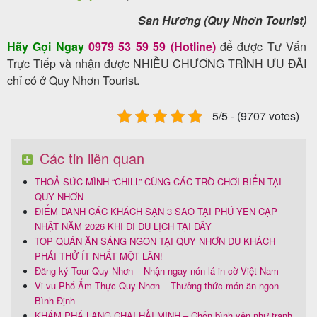
San Hương (Quy Nhơn Tourist)
Hãy Gọi Ngay
0979 53 59 59 (Hotline)
để được Tư Vấn
Trực Tiếp và nhận được NHIỀU CHƯƠNG TRÌNH ƯU ĐÃI
chỉ có ở Quy Nhơn Tourist.
5/5 - (9707 votes)
Các tin liên quan
THOẢ SỨC MÌNH “CHILL” CÙNG CÁC TRÒ CHƠI BIỂN TẠI
QUY NHƠN
ĐIỂM DANH CÁC KHÁCH SẠN 3 SAO TẠI PHÚ YÊN CẬP
NHẬT NĂM 2026 KHI ĐI DU LỊCH TẠI ĐÂY
TOP QUÁN ĂN SÁNG NGON TẠI QUY NHƠN DU KHÁCH
PHẢI THỬ ÍT NHẤT MỘT LẦN!
Đăng ký Tour Quy Nhơn – Nhận ngay nón lá in cờ Việt Nam
Vi vu Phố Ẩm Thực Quy Nhơn – Thưởng thức món ăn ngon
Bình Định
KHÁM PHÁ LÀNG CHÀI HẢI MINH – Chốn bình yên như tranh