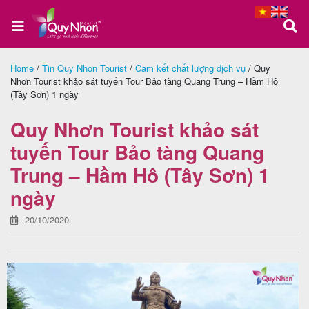
Home
/
Tin Quy Nhơn Tourist
/
Cam kết chất lượng dịch vụ
/
Quy
Nhơn Tourist khảo sát tuyến Tour Bảo tàng Quang Trung – Hầm Hô
Trang
(Tây Sơn) 1 ngày
chủ
Quy Nhơn Tourist khảo sát
tuyến Tour Bảo tàng Quang
Tour
Trung – Hầm Hô (Tây Sơn) 1
Quy
ngày
Nhơn
20/10/2020
Tour
Phú
Yên