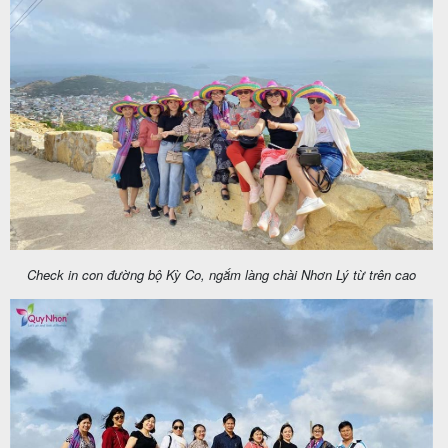
Tin
du
lịch
Về
Quy
Check in con đường bộ Kỳ Co, ngắm làng chài Nhơn Lý từ trên cao
Nhơn
Tourist
Cảm
nhận