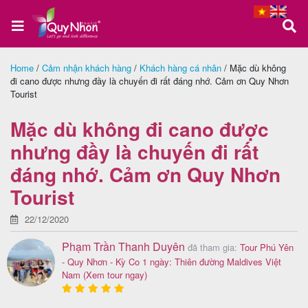
Home
/
Cảm nhận khách hàng
/
Khách hàng cá nhân
/
Mặc dù không
đi cano được nhưng đầy là chuyến đi rất đáng nhớ. Cảm ơn Quy Nhơn
Trang
Tourist
chủ
Mặc dù không đi cano được
nhưng đầy là chuyến đi rất
Tour
đáng nhớ. Cảm ơn Quy Nhơn
Quy
Tourist
Nhơn
22/12/2020
Phạm Trần Thanh Duyên
đã tham gia:
Tour Phú Yên
- Quy Nhơn - Kỳ Co 1 ngày: Thiên đường Maldives Việt
Tour
Nam
(Xem tour ngay)
Phú
Yên