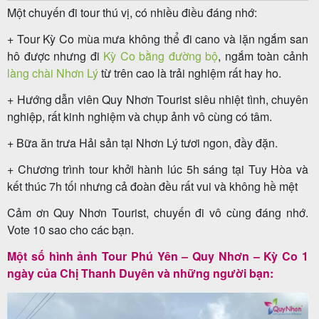
Một chuyến đi tour thú vị, có nhiều điều đáng nhớ:
+ Tour Kỳ Co mùa mưa không thể đi cano và lặn ngắm san
hô được nhưng đi
Kỳ Co bằng đường bộ
, ngắm toàn cảnh
Tour
làng chài Nhơn Lý
từ trên cao là trải nghiệm rất hay ho.
trong
+ Hướng dẫn viên Quy Nhơn Tourist siêu nhiệt tình, chuyên
nước
nghiệp, rất kinh nghiệm và chụp ảnh vô cùng có tâm.
+ Bữa ăn trưa Hải sản tại Nhơn Lý tươi ngon, đầy đặn.
Combo
+ Chương trình tour khởi hành lúc 5h sáng tại Tuy Hòa và
Quy
kết thúc 7h tối nhưng cả đoàn đều rất vui và không hề mệt
Nhơn
Cảm ơn Quy Nhơn Tourist, chuyến đi vô cùng đáng nhớ.
Vote 10 sao cho các bạn.
Một số hình ảnh Tour Phú Yên – Quy Nhơn – Kỳ Co 1
Lịch
ngày của Chị Thanh Duyên và những người bạn:
khởi
hành