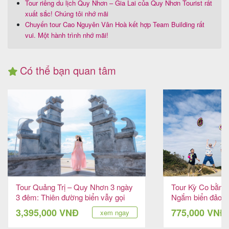
Tour riêng du lịch Quy Nhơn – Gia Lai của Quy Nhơn Tourist rất
xuất sắc! Chúng tôi nhớ mãi
Chuyến tour Cao Nguyên Vân Hoà kết hợp Team Building rất
vui. Một hành trình nhớ mãi!
Có thể bạn quan tâm
Tour Quảng Trị – Quy Nhơn 3 ngày
Tour Kỳ Co bằng
3 đêm: Thiên đường biển vẫy gọi
Ngắm biển đảo Q
cao
3,395,000 VNĐ
775,000 VNĐ
xem ngay