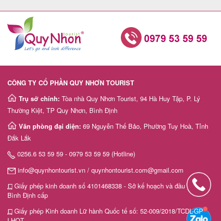
CÔNG TY CỔ PHẦN QUY NHƠN TOURIST
Trụ sở chính:
Tòa nhà Quy Nhơn Tourist, 94 Hà Huy Tập, P. Lý
Thường Kiệt, TP Quy Nhơn, Bình Định
Văn phòng đại diện:
69 Nguyễn Thế Bảo, Phường Tuy Hoà, Tỉnh
Đắk Lắk
0256.6 53 59 59 - 0979 53 59 59 (Hotline)
info@quynhontourist.vn / quynhontourist.com@gmail.com
Giấy phép kinh doanh số 4101468338 - Sở kế hoạch và đầu tư tỉnh
Bình Định cấp
Giấy phép Kinh doanh Lữ hành Quốc tế số: 52-009/2018/TCDL-GP
LHQT