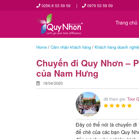
0256.6 53 59 59
|
0979 53 59 59
Trang chủ
Home
/
Cảm nhận khách hàng
/
Khách hàng doanh nghi
Chuyến đi Quy Nhơn – Ph
của Nam Hưng
18/04/2020
đã tham gia:
Tour 
Đây có thể nói là chuyến đi
để chê của các bạn Quy Nhơ