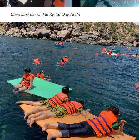
Cano siêu tốc ra đảo Kỳ Co Quy Nhơn