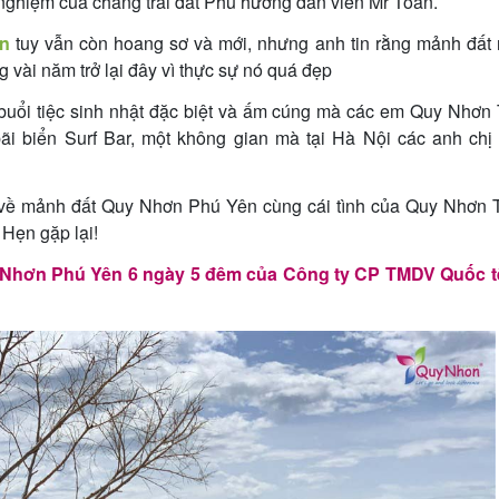
nghiệm của chàng trai đất Phú hướng dẫn viên Mr Toàn.
n
tuy vẫn còn hoang sơ và mới, nhưng anh tin rằng mảnh đất 
ng vài năm trở lại đây vì thực sự nó quá đẹp
buổi tiệc sinh nhật đặc biệt và ấm cúng mà các em Quy Nhơn 
bãi biển Surf Bar, một không gian mà tại Hà Nội các anh chị
u về mảnh đất Quy Nhơn Phú Yên cùng cái tình của Quy Nhơn T
 Hẹn gặp lại!
y Nhơn Phú Yên 6 ngày 5 đêm của Công ty CP TMDV Quốc 