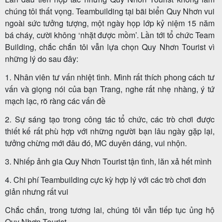
chúng tôi thất vọng. Teambuilding tại bãi biển Quy Nhơn vui
ngoài sức tưởng tượng, một ngày họp lớp kỷ niệm 15 năm
bá cháy, cười không ‘nhặt được mồm’. Lần tới tổ chức Team
Tour
Building, chắc chắn tôi vẫn lựa chọn Quy Nhơn Tourist vì
trong
những lý do sau đây:
nước
1. Nhân viên tư vấn nhiệt tình. Mình rất thích phong cách tư
vấn và giọng nói của bạn Trang, nghe rất nhẹ nhàng, ý tứ
mạch lạc, rõ ràng các vấn đề
Combo
2. Sự sáng tạo trong công tác tổ chức, các trò chơi được
Quy
thiết kế rất phù hợp với những người bạn lâu ngày gặp lại,
tưởng chừng mới đâu đó, MC duyên dáng, vui nhộn.
Nhơn
3. Nhiếp ảnh gia Quy Nhơn Tourist tận tình, lăn xả hết mình
4. Chi phí Teambuilding cực kỳ hợp lý với các trò chơi đơn
Lịch
giản nhưng rất vui
khởi
Chắc chắn, trong tương lai, chúng tôi vẫn tiếp tục ủng hộ
hành
Quy Nhơn Tourist