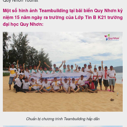
Một số hình ảnh Teambuilding tại bãi biển Quy Nhơn kỷ
niệm 15 năm ngày ra trường của Lớp Tin B K21 trường
Tin
đại học Quy Nhơn:
du
lịch
Về
Quy
Nhơn
Tourist
Cảm
Chuẩn bị chương trình Teambuilding hấp dẫn
nhận