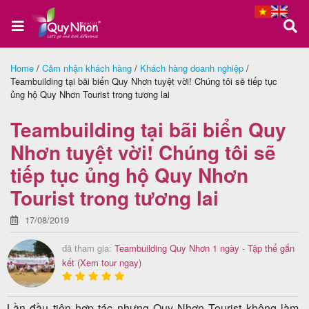
Home
/
Cảm nhận khách hàng
/
Khách hàng doanh nghiệp
/
Teambuilding tại bãi biển Quy Nhơn tuyệt vời! Chúng tôi sẽ tiếp tục
Trang
ủng hộ Quy Nhơn Tourist trong tương lai
chủ
Teambuilding tại bãi biển Quy
Nhơn tuyệt vời! Chúng tôi sẽ
Tour
tiếp tục ủng hộ Quy Nhơn
Quy
Tourist trong tương lai
Nhơn
17/08/2019
đã tham gia:
Teambuilding Quy Nhơn 1 ngày - Tập thể gắn
kết
(Xem tour ngay)
Tour
Phú
Yên
Lần đầu tiên hợp tác nhưng Quy Nhơn Tourist không làm