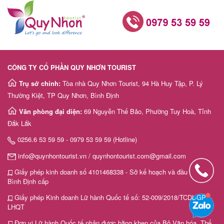
CÔNG TY CỔ PHẦN QUY NHƠN TOURIST
Trụ sở chính:
Tòa nhà Quy Nhơn Tourist, 94 Hà Huy Tập, P. Lý
Thường Kiệt, TP Quy Nhơn, Bình Định
Văn phòng đại diện:
69 Nguyễn Thế Bảo, Phường Tuy Hoà, Tỉnh
Đắk Lắk
0256.6 53 59 59 - 0979 53 59 59 (Hotline)
info@quynhontourist.vn / quynhontourist.com@gmail.com
Giấy phép kinh doanh số 4101468338 - Sở kế hoạch và đầu tư tỉnh
Bình Định cấp
Giấy phép Kinh doanh Lữ hành Quốc tế số: 52-009/2018/TCDL-GP
LHQT
Đơn vị Lữ hành Quốc tế nhận được bằng khen của Bộ Văn hóa, Thể