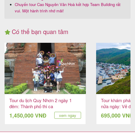
Chuyến tour Cao Nguyên Vân Hoà kết hợp Team Building rất
vui. Một hành trình nhớ mãi!
Có thể bạn quan tâm
Tour du lịch Quy Nhơn 2 ngày 1
Tour khám phá L
đêm: Thành phố thi ca
nửa ngày: Vẻ đẹ
1,450,000 VNĐ
695,000 VNĐ
xem ngay