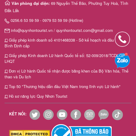
Văn phòng đại diện:
69 Nguyễn Thế Bảo, Phường Tuy Hoà, Tỉnh
Đắk Lắk
0256.6 53 59 59 - 0979 53 59 59 (Hotline)
info@quynhontourist.vn / quynhontourist.com@gmail.com
Giấy phép kinh doanh số 4101468338 - Sở kế hoạch và đầu tư tỉnh
Bình Định cấp
Giấy phép Kinh doanh Lữ hành Quốc tế số: 52-009/2018/TCDL-GP
LHQT
Đơn vị Lữ hành Quốc tế nhận được bằng khen của Bộ Văn hóa, Thể
thao và Du lịch
Top 50 "Thương hiệu dẫn đầu Việt Nam trong lĩnh vực Lữ hành"
Hồ sơ năng lực Quy Nhơn Tourist
KẾT NỐI: