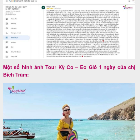
Một số hình ảnh Tour Kỳ Co – Eo Gió 1 ngày của chị
Bích Trâm: