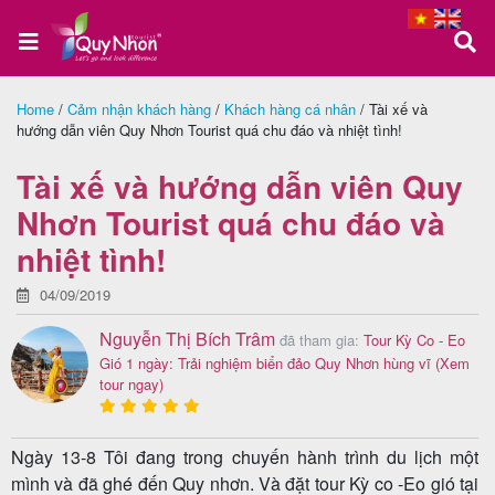
Home
/
Cảm nhận khách hàng
/
Khách hàng cá nhân
/
Tài xế và
hướng dẫn viên Quy Nhơn Tourist quá chu đáo và nhiệt tình!
Trang
chủ
Tài xế và hướng dẫn viên Quy
Nhơn Tourist quá chu đáo và
nhiệt tình!
Tour
Quy
04/09/2019
Nhơn
Nguyễn Thị Bích Trâm
đã tham gia:
Tour Kỳ Co - Eo
Gió 1 ngày: Trải nghiệm biển đảo Quy Nhơn hùng vĩ
(Xem
tour ngay)
Tour
Ngày 13-8 Tôi đang trong chuyến hành trình du lịch một
Phú
mình và đã ghé đến Quy nhơn. Và đặt tour Kỳ co -Eo gió tại
Yên