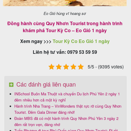
Eo Gió hùng vĩ hoang sơ
Đồng hành cùng Quy Nhơn Tourist trong hành trình
khám phá Tour Kỳ Co – Eo Gió 1 ngày
Xem ngay >>>
Tour Kỳ Co Eo Gió 1 ngày
Liên hệ tư vấn: 0979 53 59 59
5/5 - (9395 votes)
Các đánh giá liên quan
INSchool Buôn Ma Thuột và chuyến Du lịch Phú Yên 2 ngày 1
đêm nhiều hơn cả một kỳ nghỉ
Hành trình Nha Trang – VinWonders thật rực rỡ cùng Quy Nhơn
Tourist. Đêm Gala Dinner đáng nhớ!
Đoàn MBS đã có một hành trình Quy Nhơn Phú Yên 3 ngày 2
đêm rất trọn vẹn, đáng nhớ
Tuấn Phượng đi tour Phú Quốc cùng Quy Nhơn Tourist: Đi rồi