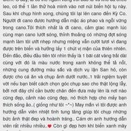
leo, có thể 1 lần thử hoà mình vào nơi núi biển hội tụ này.
Sau khi chụp hình xong, chúng tôi lại lên cano đến Kỳ Co.
Người đi cano đươc hướng dẫn mặc áo phao và ngỗi vững
Tin
trong cano.Tôi thích nhất là đi cano, cảm giac mạnh lúc
du
cùng mạn cano lướt sóng, thỉnh thoảng có những đợt sóng
lịch
mạnh làm tôi ướt nhẹp nhưng miệng vẫn cười tươi vì đang
được trên biển và hưởng lấy 1 chút vị mặn của thiên nhiên.
Đến đảo, điều đầu tiên tôi nhìn thấy là 1 bãi cát vàng trải dài
cùng với đó là màu nước trong xanh không thể tả nỗi,
Về
những cung đường màu sắc và dịch vụ lặn San hô, còn
Quy
được cho cá ăn và chụp ảnh dưới nước..1 trải ngiệm tuyệt
Nhơn
vời nếu bạn biết cách chọn góc chụp sao cho thật lộng lẫy,
bởi nơi đây chỉ cần bước chân đến đưa máy lên là nơi nào
Tourist
cũng đẹp, cảnh nào cũng đẹp, nó thích hợp cho mấy bạn
thích sống ảo..( giống như tôi ~*~) May mắn vì tôi được anh
hướng dẫn viên nhiệt tình tung tăng giúp tôi chụp những
Cảm
bức ảnh thật đep và hoành tráng.. Cám ơn anh hướng dẫn
viên rất nhiều nhiều..
Còn gì đẹp hơn khi biển xanh mây
nhận