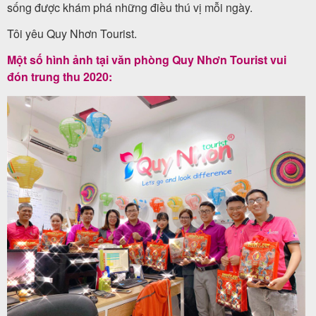
sống được khám phá những điều thú vị mỗi ngày.
Tôi yêu Quy Nhơn Tourist.
Tin
Một số hình ảnh tại văn phòng Quy Nhơn Tourist vui
du
đón trung thu 2020:
lịch
Về
Quy
Nhơn
Tourist
Cảm
nhận