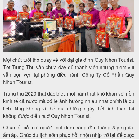
Tour
trong
nước
Một chút tuổi thơ quay về với đại gia đình Quy Nhơn Tourist.
Tết Trung Thu vẫn chưa đầy đủ thành viên nhưng niềm vui
Combo
vẫn trọn vẹn tại phòng điều hành Công Ty Cổ Phần Quy
Quy
Nhơn Tourist.
Nhơn
Trung thu 2020 thật đặc biệt, một năm thật khó khăn với nền
kinh tế cả nước mà có lẽ ảnh hưởng nhiều nhất chính là du
lịch. Nhg không vì thế mà những ngày Tết tình thân lại
không được diễn ra ở Quy Nhơn Tourist.
Lịch
khởi
Chúc tất cả mọi người một đêm trăng rằm tháng 8 ý nghĩa,
ấm áp. Chúc du lịch sớm phục hồi nhộn nhịp trở lại để cuộc
hành