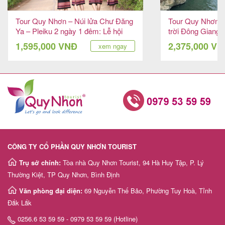
Tour Quy Nhơn – Núi lửa Chư Đăng
Tour Quy Nhơn –
Ya – Pleiku 2 ngày 1 đêm: Lễ hội
trời Đông Giang 
Hoa dã quỳ
tác giữa đại ngàn
1,595,000 VNĐ
2,375,000 V
xem ngay
CÔNG TY CỔ PHẦN QUY NHƠN TOURIST
Trụ sở chính:
Tòa nhà Quy Nhơn Tourist, 94 Hà Huy Tập, P. Lý
Thường Kiệt, TP Quy Nhơn, Bình Định
Văn phòng đại diện:
69 Nguyễn Thế Bảo, Phường Tuy Hoà, Tỉnh
Đắk Lắk
0256.6 53 59 59 - 0979 53 59 59 (Hotline)