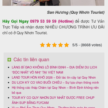
San Hương (Quy Nhơn Tourist)
Hãy Gọi Ngay
0979 53 59 59 (Hotline)
để được Tư Vấn
Trực Tiếp và nhận được NHIỀU CHƯƠNG TRÌNH ƯU ĐÃI
chỉ có ở Quy Nhơn Tourist.
5/5 - (8668 votes)
Các tin liên quan
LÀNG BÍ ĐAO KHỔNG LỒ BÌNH ĐỊNH – ĐỊA ĐIỂM DU LỊCH
“ĐỘC NHẤT VÔ NHỊ” TẠI VIỆT NAM
LAND TOUR HÒN KHÔ 2026 – Đối tác tin cậy tại Quy Nhơn
DU LỊCH KỲ CO VÀO BUỔI CHIỀU – Sự lựa chọn thông minh
Hệ thống các tháp Chăm tại Quy Nhơn – Bình Định không nên
bỏ qua
TOUR KỲ CO QUY NHƠN DUY NHẤT ĐƯỢC FREE CHỤP
ẢNH SUP BẰNG FLYCAM
Vi vu Phố Ẩm Thực Quy Nhơn – Thưởng thức món ăn ngon