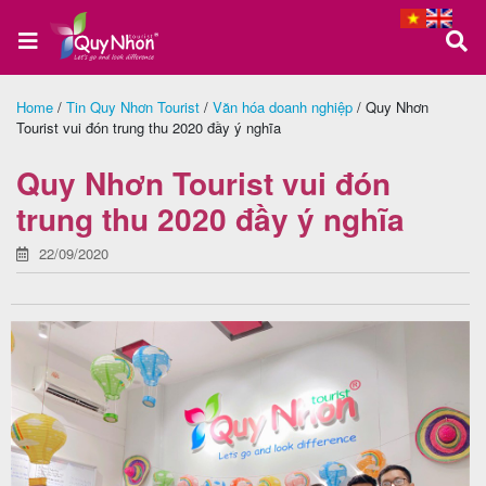
Home
/
Tin Quy Nhơn Tourist
/
Văn hóa doanh nghiệp
/
Quy Nhơn
Tourist vui đón trung thu 2020 đầy ý nghĩa
Trang
chủ
Quy Nhơn Tourist vui đón
trung thu 2020 đầy ý nghĩa
22/09/2020
Tour
Quy
Nhơn
Tour
Phú
Yên