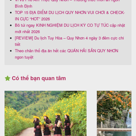
Bình Định
TOP 15 ĐỊA ĐIỂM DU LỊCH QUY NHƠN VUI CHƠI & CHECK-
IN CỰC “HOT” 2026
Bỏ túi ngay KINH NGHIỆM DU LỊCH KỲ CO TỰ TÚC cập nhật
mới nhất 2026
[REVIEW] Du lịch Tuy Hòa – Quy Nhơn 4 ngày 3 đêm cực chi
tiết
Theo chân thổ địa ăn hết các QUÁN HẢI SẢN QUY NHƠN
ngon tuyệt
Có thể bạn quan tâm