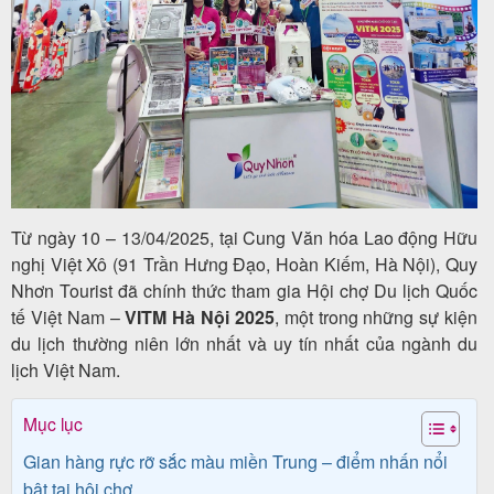
Tour
trong
nước
Từ ngày 10 – 13/04/2025, tại Cung Văn hóa Lao động Hữu
Combo
nghị Việt Xô (91 Trần Hưng Đạo, Hoàn Kiếm, Hà Nội), Quy
Quy
Nhơn Tourist đã chính thức tham gia Hội chợ Du lịch Quốc
tế Việt Nam –
VITM Hà Nội 2025
, một trong những sự kiện
Nhơn
du lịch thường niên lớn nhất và uy tín nhất của ngành du
lịch Việt Nam.
Lịch
Mục lục
khởi
Gian hàng rực rỡ sắc màu miền Trung – điểm nhấn nổi
hành
bật tại hội chợ