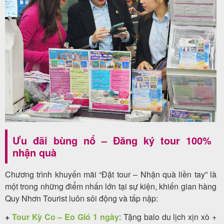
Ưu đãi bùng nổ – Đăng ký tour 100%
nhận quà
Chương trình khuyến mãi “Đặt tour – Nhận quà liền tay” là
một trong những điểm nhấn lớn tại sự kiện, khiến gian hàng
Quy Nhơn Tourist luôn sôi động và tấp nập:
+
Tour Kỳ Co – Eo Gió 1 ngày
: Tặng balo du lịch xịn xò +