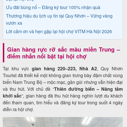
Ưu đãi bùng nổ – Đăng ký tour 100% nhận quà
Thương hiệu du lịch uy tín tại Quy Nhơn – Vững vàng
Tin
vươn xa
du
Lời cảm ơn và hẹn gặp lại hội chợ VITM Hà Nội 2026
lịch
Gian hàng rực rỡ sắc màu miền Trung –
điểm nhấn nổi bật tại hội chợ
Về
Tại khu vực
gian hàng 220–223, Nhà A2
, Quy Nhơn
Quy
Tourist đã thiết kế một không gian trưng bày đậm chất vùng
Nhơn
biển Nam Trung Bộ – mộc mạc, gần gũi nhưng vẫn hiện đại
và thu hút. Với chủ đề “
Thiên đường biển – Nâng tầm
Tourist
khởi sắc
”, gian hàng đã thu hút hàng nghìn lượt du khách
đến tham quan, tìm hiểu và đăng ký tour trong suốt 4 ngày
diễn ra hội chợ.
Cảm
nhận