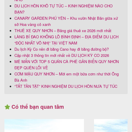
DU LỊCH HÒN KHÔ TỰ TÚC – KINH NGHIỆM NÀO CHO
BẠN?
CANARY GARDEN PHÚ YÊN – Khu vườn Nhật Bản giữa xứ
sở Hoa vàng cỏ xanh
THUÊ XE QUY NHƠN – Bảng giá thuê xe 2026 mới nhất
LÀNG BÍ ĐAO KHỔNG LỒ BÌNH ĐỊNH – ĐỊA ĐIỂM DU LỊCH
“ĐỘC NHẤT VÔ NHỊ” TẠI VIỆT NAM
Du lịch Kỳ Co nên đi bằng Cano hay đi bằng đường bộ?
Cập nhật 3 thông tin mới nhất về DU LỊCH KỲ CO 2026
MÊ MẨN VỚI TOP 5 QUÁN CÀ PHÊ GẦN BIỂN QUY NHƠN
ĐẸP QUÊN LỐI VỀ
CƠM MẬU QUY NHƠN – Mời em một bữa cơm như thời Ông
Bà Anh
“TẤT TẦN TẬT” KINH NGHIỆM DU LỊCH HÒN NƯA TỰ TÚC
Có thể bạn quan tâm