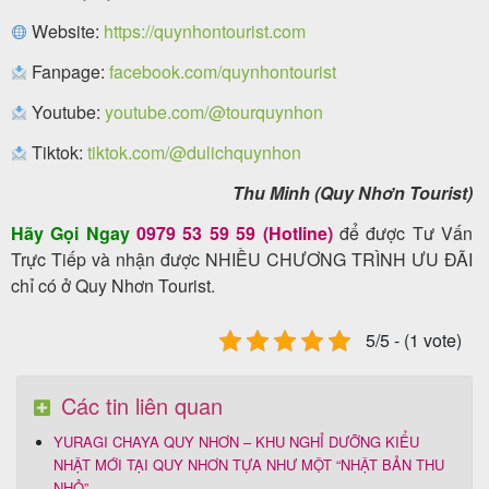
Website:
https://quynhontourist.com
Fanpage:
facebook.com/quynhontourist
Youtube:
youtube.com/@tourquynhon
Tiktok:
tiktok.com/@dulichquynhon
Thu Minh (Quy Nhơn Tourist)
Hãy Gọi Ngay
0979 53 59 59 (Hotline)
để được Tư Vấn
Trực Tiếp và nhận được NHIỀU CHƯƠNG TRÌNH ƯU ĐÃI
chỉ có ở Quy Nhơn Tourist.
5/5 - (1 vote)
Các tin liên quan
YURAGI CHAYA QUY NHƠN – KHU NGHỈ DƯỠNG KIỂU
NHẬT MỚI TẠI QUY NHƠN TỰA NHƯ MỘT “NHẬT BẢN THU
NHỎ”