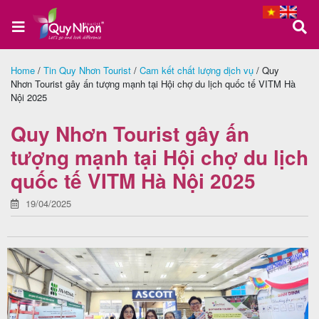
Home
/
Tin Quy Nhơn Tourist
/
Cam kết chất lượng dịch vụ
/
Quy
Nhơn Tourist gây ấn tượng mạnh tại Hội chợ du lịch quốc tế VITM Hà
Trang
Nội 2025
chủ
Quy Nhơn Tourist gây ấn
tượng mạnh tại Hội chợ du lịch
Tour
quốc tế VITM Hà Nội 2025
Quy
19/04/2025
Nhơn
Tour
Phú
Yên