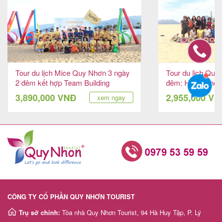
Tour du lịch Mice Quy Nhơn 3 ngày
Tour du lịch Quy
2 đêm kết hợp Team Building
đêm: Huyền thoại
3,890,000 VNĐ
2,955,000 V
xem ngay
CÔNG TY CỔ PHẦN QUY NHƠN TOURIST
Trụ sở chính:
Tòa nhà Quy Nhơn Tourist, 94 Hà Huy Tập, P. Lý