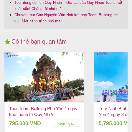
Tour riêng du lịch Quy Nhơn – Gia Lai của Quy Nhơn Tourist rất
xuất sắc! Chúng tôi nhớ mãi
Chuyến tour Cao Nguyên Vân Hoà kết hợp Team Building rất
vui. Một hành trình nhớ mãi!
Có thể bạn quan tâm
Tour Team Building Phú Yên 1 ngày
Tour Ninh Bình 
khởi hành từ Quy Nhơn
Yên 4 ngày 3 đê
hoang sơ
795,000 VNĐ
5,795,000 V
xem ngay