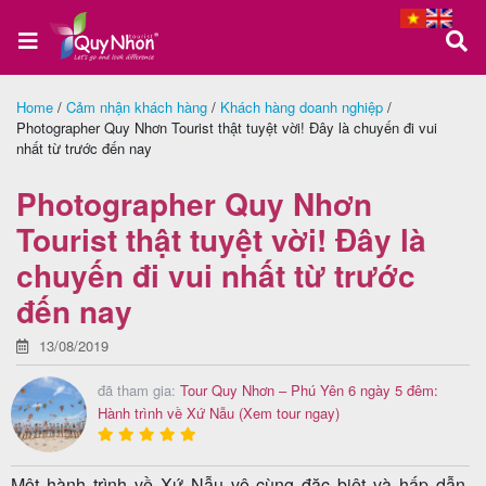
Home
/
Cảm nhận khách hàng
/
Khách hàng doanh nghiệp
/
Photographer Quy Nhơn Tourist thật tuyệt vời! Đây là chuyến đi vui
Trang
nhất từ trước đến nay
chủ
Photographer Quy Nhơn
Tourist thật tuyệt vời! Đây là
Tour
chuyến đi vui nhất từ trước
Quy
đến nay
Nhơn
13/08/2019
đã tham gia:
Tour Quy Nhơn – Phú Yên 6 ngày 5 đêm:
Hành trình về Xứ Nẫu
(Xem tour ngay)
Tour
Phú
Yên
Một hành trình về Xứ Nẫu vô cùng đặc biệt và hấp dẫn.