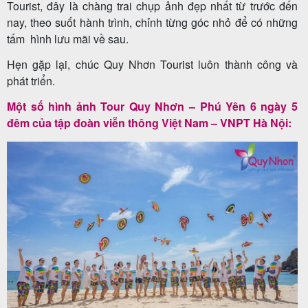
Tourist, đây là chàng trai chụp ảnh đẹp nhất từ trước đến
nay, theo suốt hành trình, chỉnh từng góc nhỏ để có những
tấm hình lưu mãi về sau.
Tin
Hẹn gặp lại, chúc Quy Nhơn Tourist luôn thành công và
du
phát triển.
lịch
Một số hình ảnh Tour Quy Nhơn – Phú Yên 6 ngày 5
đêm của tập đoàn viễn thông Việt Nam – VNPT Hà Nội:
Về
Quy
Nhơn
Tourist
Cảm
nhận