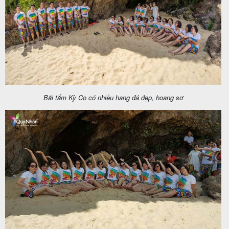
Bãi tắm Kỳ Co có nhiều hang đá đẹp, hoang sơ