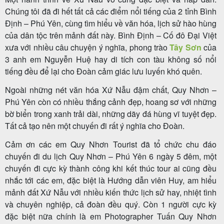
Chúng tôi đã đi hết tất cả các điểm nổi tiếng của 2 tỉnh Bình
Định – Phú Yên, cùng tìm hiểu về văn hóa, lịch sử hào hùng
của dân tộc trên mảnh đất này. Bình Định – Cố đô Đại Việt
Tour
xưa với nhiều câu chuyện ý nghĩa, phong trào
Tây Sơn
của
trong
3 anh em Nguyễn Huệ hay di tích con tàu không số nổi
tiếng đều để lại cho Đoàn cảm giác lưu luyến khó quên.
nước
Ngoài những nét văn hóa Xứ Nẫu đậm chất, Quy Nhơn –
Phú Yên còn có nhiều thắng cảnh đẹp, hoang sơ với những
bờ biển trong xanh trải dài, những dãy đá hùng vĩ tuyệt đẹp.
Combo
Tất cả tạo nên một chuyến đi rất ý nghĩa cho Đoàn.
Quy
Cảm ơn các em Quy Nhơn Tourist đã tổ chức chu đáo
Nhơn
chuyến đi du lịch Quy Nhơn – Phú Yên 6 ngày 5 đêm, một
chuyến đi cực kỳ thành công khi kết thúc tour ai cũng đều
nhắc tới các em, đặc biệt là Hướng dẫn viên Huy, am hiểu
Lịch
mảnh đất Xứ Nẫu với nhiều kiến thức lịch sử hay, nhiệt tình
khởi
và chuyên nghiệp, cả đoàn đều quý. Còn 1 người cực kỳ
đặc biệt nữa chính là em Photographer Tuấn Quy Nhơn
hành