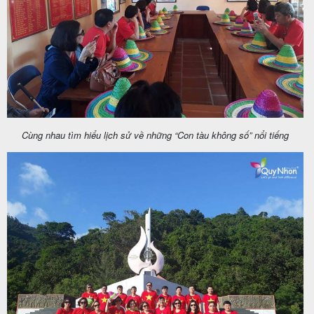
Cùng nhau tìm hiểu lịch sử về những “Con tàu không số” nổi tiếng