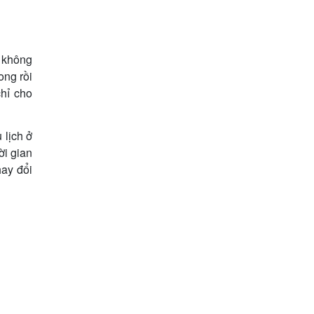
o không
ong rồi
chỉ cho
 lịch ở
ời gian
hay đổi