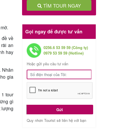
TÌM TOUR NGAY
 mờ.
Gọi ngay để được tư vấn
n đề về
 rãi an
0256.6 53 59 59 (Công ty)
ịnh hay
0979 53 59 59 (Hotline)
Hoặc gửi yêu cầu tư vấn
r. Nhân
cho gia
 1 tour
hững gì
t lượng
Gửi
Quy nhơn Tourist sẽ liên hệ với bạn