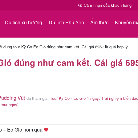
Cảm nhận của khách hàng
Du lịch xu hướng
Du lịch Phú Yên
Ẩm thực
Khuyến m
ội dung tour Kỳ Co Eo Gió đúng như cam kết. Cái giá 695k là quá hợp lý
Gió đúng như cam kết. Cái giá 69
Pudding Vũ)
đã tham gia:
Tour Kỳ Co - Eo Gió 1 ngày: Trải nghiệm biển đả
tour ngay)
Co – Eo Gió hôm qua