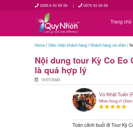
0256.6 53 59 59
|
0979 53 59 59
Trang chủ
Home
/
Cảm nhận khách hàng
/
Khách hàng cá nhân
/
N
Nội dung tour Kỳ Co Eo 
là quá hợp lý
10/07/2020
Vũ Nhật Tuấn (
Nhơn hùng vĩ
(Xem 
Toàn cảnh buổi đi Tour Kỳ 