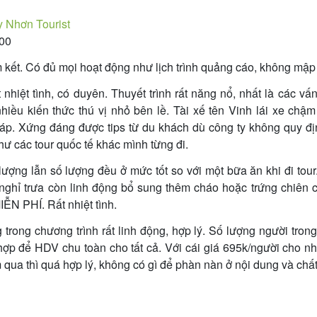
 Nhơn Tourist
:00
kết. Có đủ mọi hoạt động như lịch trình quảng cáo, không mập
nhiệt tình, có duyên. Thuyết trình rất năng nổ, nhất là các vấ
hiều kiến thức thú vị nhỏ bên lề. Tài xế tên Vinh lái xe chậm
gáp. Xứng đáng được tips từ du khách dù công ty không quy đ
ư các tour quốc tế khác mình từng đi.
lượng lẫn số lượng đều ở mức tốt so với một bữa ăn khi đi tou
 nghỉ trưa còn linh động bổ sung thêm cháo hoặc trứng chiên 
IỄN PHÍ. Rất nhiệt tình.
trong chương trình rất linh động, hợp lý. Số lượng người trong
ợp để HDV chu toàn cho tất cả. Với cái giá 695k/người cho n
qua thì quá hợp lý, không có gì để phàn nàn ở nội dung và chấ