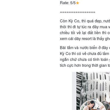
Rate: 5/5
================
Còn Kỳ Co, thì quá đẹp, nư
thôi thì đi tự túc ra đây mu
chiều tối về lại đất liền th
xem cái dãy resort là thấy ghê
Bãi tắm và nước biển ở đây 
Kỳ Co thì có vẻ chưa đủ tầm 
ngắn chứ chưa có tính toán g
tích cực hơn trong thời gian tớ