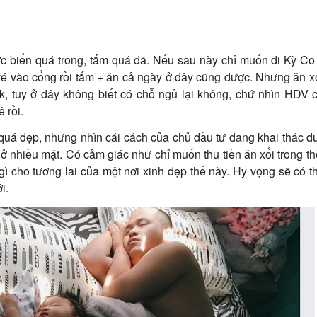
ớc biển quá trong, tắm quá đã. Nếu sau này chỉ muốn đi Kỳ C
a vé vào cổng rồi tắm + ăn cả ngày ở đây cũng được. Nhưng ăn x
ì ok, tuy ở đây không biết có chỗ ngủ lại không, chứ nhìn HDV 
 rồi.
quá đẹp, nhưng nhìn cái cách của chủ đầu tư đang khai thác du
ở nhiều mặt. Có cảm giác như chỉ muốn thu tiền ăn xổi trong th
ì cho tương lai của một nơi xinh đẹp thế này. Hy vọng sẽ có t
i.