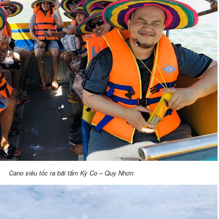
Cano siêu tốc ra bãi tắm Kỳ Co – Quy Nhơn