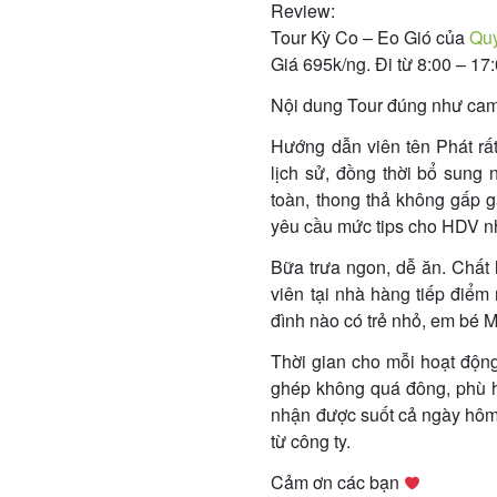
Review:
Tour Kỳ Co – Eo Gió của
Quy
Giá 695k/ng. Đi từ 8:00 – 17
Nội dung Tour đúng như cam 
Hướng dẫn viên tên Phát rất 
lịch sử, đồng thời bổ sung n
toàn, thong thả không gấp 
yêu cầu mức tips cho HDV nh
Bữa trưa ngon, dễ ăn. Chất 
viên tại nhà hàng tiếp điểm
đình nào có trẻ nhỏ, em bé M
Thời gian cho mỗi hoạt động 
ghép không quá đông, phù h
nhận được suốt cả ngày hôm 
từ công ty.
Cảm ơn các bạn