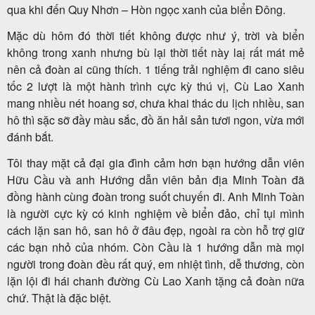
qua khi đến Quy Nhơn – Hòn ngọc xanh của biển Đông.
Mặc dù hôm đó thời tiết không được như ý, trời và biển
không trong xanh nhưng bù lại thời tiết này laị rất mát mẻ
Tour
nên cả đoàn ai cũng thích. 1 tiếng trải nghiệm đi cano siêu
trong
tốc 2 lượt là một hành trình cực kỳ thú vị, Cù Lao Xanh
nước
mang nhiều nét hoang sơ, chưa khai thác du lịch nhiều, san
hô thì sặc sỡ đầy màu sắc, đồ ăn hải sản tươi ngon, vừa mới
đánh bắt.
Combo
Tôi thay mặt cả đại gia đình cảm hơn bạn hướng dẫn viên
Hữu Cầu và anh Hướng dẫn viên bản địa Minh Toàn đã
Quy
đồng hành cùng đoàn trong suốt chuyến đi. Anh Minh Toàn
Nhơn
là người cực kỳ có kinh nghiệm về biển đảo, chỉ tụi mình
cách lặn san hô, san hô ở đâu đẹp, ngoài ra còn hỗ trợ giữ
các bạn nhỏ của nhóm. Còn Cầu là 1 hướng dẫn mà mọi
người trong đoàn đều rất quý, em nhiệt tình, dễ thương, còn
Lịch
lặn lội đi hái chanh đường Cù Lao Xanh tặng cả đoàn nữa
khởi
chứ. Thật là đặc biệt.
hành