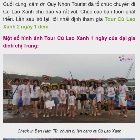
Cuối cùng, cảm ơn Quy Nhơn Tourist đã tổ chức chuyến đi
Cù Lao Xanh chu đáo và rất vui. Chúc các bạn luôn phát
triển. Lần sau trở lại, tôi nhất định tham gia
Tour Cù Lao
Tin
Xanh 2 ngày 1 đêm
du
Một số hình ảnh Tour Cù Lao Xanh 1 ngày của đại gia
lịch
đình chị Trang:
Về
Quy
Nhơn
Tourist
Cảm
Check in Bến Hàm Tử, chuẩn bị lên cano ra Cù Lao Xanh
nhận