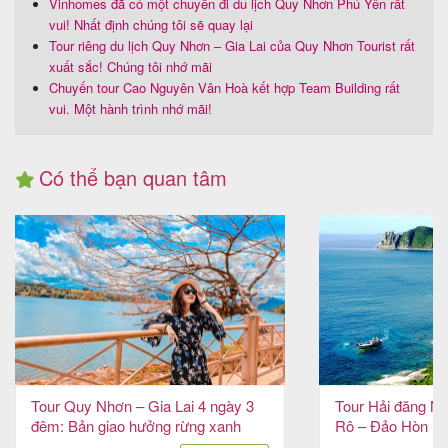
Vinhomes đã có một chuyến đi du lịch Quy Nhơn Phú Yên rất
vui! Nhất định chúng tôi sẽ quay lại
Tour riêng du lịch Quy Nhơn – Gia Lai của Quy Nhơn Tourist rất
xuất sắc! Chúng tôi nhớ mãi
Chuyến tour Cao Nguyên Vân Hoà kết hợp Team Building rất
vui. Một hành trình nhớ mãi!
Có thể bạn quan tâm
Tour Quy Nhơn – Gia Lai 4 ngày 3
Tour Hải đăng Mũ
đêm: Bản giao hưởng rừng xanh
Rô – Đảo Hòn Nư
biển biếc