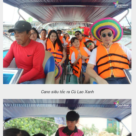
khách
hàng
Tuyển
dụng
Liên
hệ
Cano siêu tốc ra Cù Lao Xanh