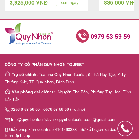
3,925,000 VNĐ
835,000 VNĐ
xem ngay
CÔNG TY CỔ PHẦN QUY NHƠN TOURIST
Trụ sở chính:
Tòa nhà Quy Nhơn Tourist, 94 Hà Huy Tập, P. Lý
Thường Kiệt, TP Quy Nhơn, Bình Định
Văn phòng đại diện:
69 Nguyễn Thế Bảo, Phường Tuy Hoà, Tỉnh
Đắk Lắk
0256.6 53 59 59 - 0979 53 59 59 (Hotline)
info@quynhontourist.vn / quynhontourist.com@gmail.com
Giấy phép kinh doanh số 4101468338 - Sở kế hoạch và đầu tư tỉnh
Bình Định cấp