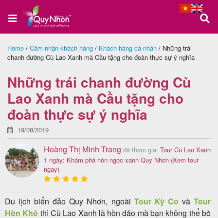
Home
/
Cảm nhận khách hàng
/
Khách hàng cá nhân
/
Những trái
chanh đường Cù Lao Xanh mà Cầu tặng cho đoàn thực sự ý nghĩa
Trang
chủ
Những trái chanh đường Cù
Lao Xanh mà Cầu tặng cho
đoàn thực sự ý nghĩa
Tour
Quy
19/08/2019
Nhơn
Hoàng Thị Minh Trang
đã tham gia:
Tour Cù Lao Xanh
1 ngày: Khám phá hòn ngọc xanh Quy Nhơn
(Xem tour
ngay)
Tour
Du lịch biển đảo Quy Nhơn, ngoài
Tour Kỳ Co
và
Tour
Phú
Hòn Khô
thì Cù Lao Xanh là hòn đảo mà bạn không thể bỏ
Yên