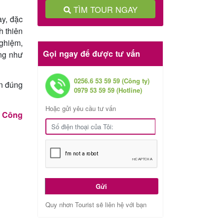
TÌM TOUR NGAY
ày, đặc
h thiên
ghiệm,
Gọi ngay để được tư vấn
ũng như
0256.6 53 59 59 (Công ty)
ọn đúng
0979 53 59 59 (Hotline)
Hoặc gửi yêu cầu tư vấn
a Công
Gửi
Quy nhơn Tourist sẽ liên hệ với bạn