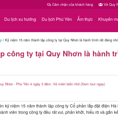
Cảm nhận của khách hàng
Về Quy N
Du lịch xu hướng
Du lịch Phú Yên
Ẩm thực
Khuyến m
ệp
/
Kỷ niệm 15 năm thành lập công ty tại Quy Nhơn là hành trình rất đáng nh
p công ty tại Quy Nhơn là hành tr
Quy Nhơn - Phú Yên 4 ngày 3 đêm: Về miền biển nhớ
(Xem tour ngay)
 kỷ niệm 15 năm thành lập công ty Cổ phần lắp đặt điện Hà N
hành viên trong công ty đều rất vui, phấn khởi, hiểu rõ và gắn k