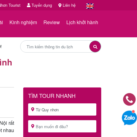
hơn Tourist
Tuyển dụng
Liên hệ
ãi
Kinh nghiệm
Review
Lịch khởi hành
ớ!
ình
TÌM TOUR NHANH
ội rất
ết nhau