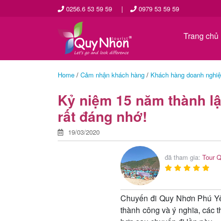
0256.6 53 59 59
|
0979 53 59 59
Trang chủ
Home
/
Cảm nhận khách hàng
/
Khách hàng doanh nghi
Kỷ niệm 15 năm thành lậ
rất đáng nhớ!
19/03/2020
đã tham gia:
Tour 
Chuyến đi Quy Nhơn Phú Yên
thành công và ý nghĩa, các t