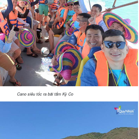
Cano siêu tốc ra bãi tắm Kỳ Co