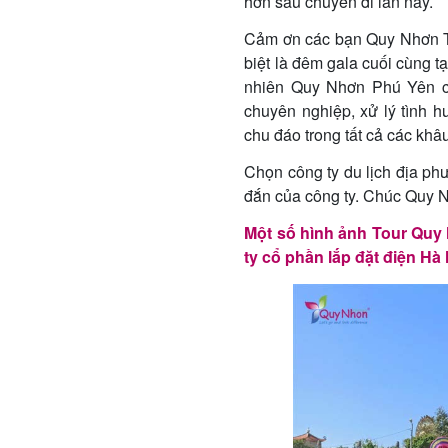
hơn sau chuyến đi lần này.
Cảm ơn các bạn Quy Nhơn Tou
biệt là đêm gala cuối cùng t
nhiên Quy Nhơn Phú Yên c
chuyên nghiệp, xử lý tình 
chu đáo trong tất cả các khâu
Chọn công ty du lịch địa p
đắn của công ty. Chúc Quy N
Một số hình ảnh Tour Quy
ty cổ phần lắp đặt điện Hà 