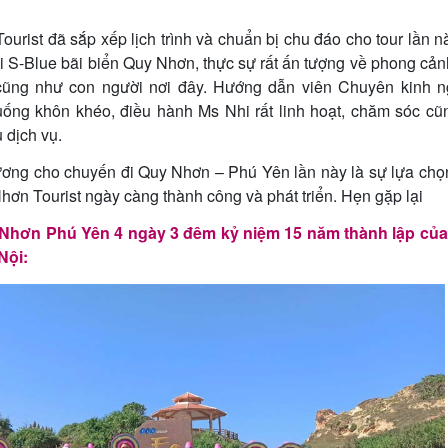
rist đã sắp xếp lịch trình và chuẩn bị chu đáo cho tour lần n
ại S-Blue bãi biển Quy Nhơn, thực sự rất ấn tượng về phong cản
ũng như con người nơi đây. Hướng dẫn viên Chuyên kinh n
huống khôn khéo, điều hành Ms Nhi rất linh hoạt, chăm sóc c
 dịch vụ.
hương cho chuyến đi Quy Nhơn – Phú Yên lần này là sự lựa ch
hơn Tourist ngày càng thành công và phát triển. Hẹn gặp lại
 Nhơn Phú Yên 4 ngày 3 đêm kỷ niệm 15 năm thành lập củ
Nội: