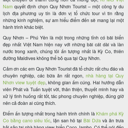
Nam
quyết định chọn Quy Nhơn Tourist – một công ty du
lịch địa phương uy tín là đơn vị tổ chức tour vì tin rằng
những kinh nghiệm, sự am hiểu điểm đến sẽ mang lại một
Tour
hành trình khác biệt.
trong
Quy Nhơn – Phú Yên là một trong những tỉnh có bãi biển
nước
đẹp nhất Việt Nam hiện nay với những bãi cát dài và làn
nước trong xanh, chúng tôi ấn tượng nhất là Kỳ Co, thiên
đường Maldives không thể bỏ qua tại Quy Nhơn.
Combo
Cảm ơn các em Quy Nhơn Tourist đã tổ chức rất chu đáo và
Quy
chuyên nghiệp, các bữa ăn rất ngon,
nhà hàng tại Quy
Nhơn view tuyệt đẹp
, không gian ấm cúng. Hai hướng dẫn
Nhơn
viên Phát và Tuấn tuyệt vời, thân thiện, thuyết minh hay và
xử lý tình huống rất tốt, tác phong chuyên nghiệp, đúng giờ
nên cả đoàn ai cũng thích.
Lịch
Điểm ấn tượng nhất trong hành trình chính là
Khám phá Kỳ
khởi
Co bằng cano siêu tốc
, lặn san hô tại
Bãi Dứa
và ăn trưa
hành
hải sản tại nhà hàng view biển Coco Jambo. Có thể nói đến