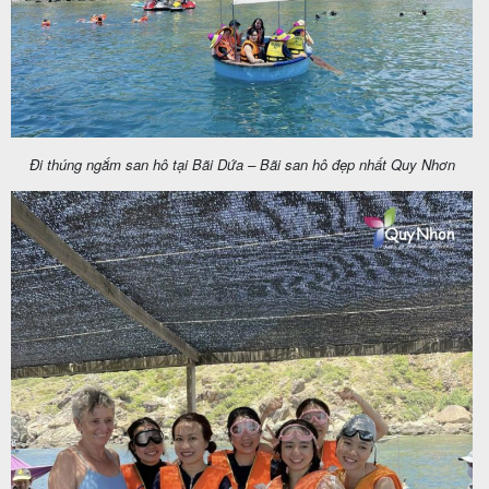
Đi thúng ngắm san hô tại Bãi Dứa – Bãi san hô đẹp nhất Quy Nhơn