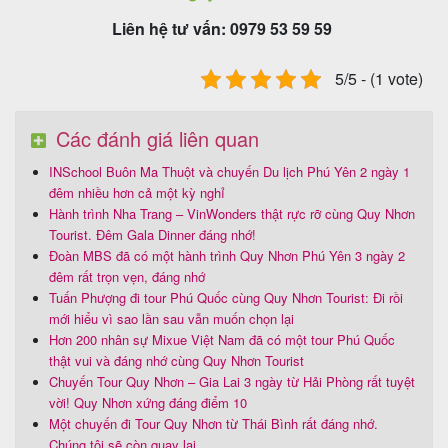
Liên hệ tư vấn: 0979 53 59 59
5/5 - (1 vote)
Các đánh giá liên quan
INSchool Buôn Ma Thuột và chuyến Du lịch Phú Yên 2 ngày 1
đêm nhiều hơn cả một kỳ nghỉ
Hành trình Nha Trang – VinWonders thật rực rỡ cùng Quy Nhơn
Tourist. Đêm Gala Dinner đáng nhớ!
Đoàn MBS đã có một hành trình Quy Nhơn Phú Yên 3 ngày 2
đêm rất trọn vẹn, đáng nhớ
Tuấn Phượng đi tour Phú Quốc cùng Quy Nhơn Tourist: Đi rồi
mới hiểu vì sao lần sau vẫn muốn chọn lại
Hơn 200 nhân sự Mixue Việt Nam đã có một tour Phú Quốc
thật vui và đáng nhớ cùng Quy Nhơn Tourist
Chuyến Tour Quy Nhơn – Gia Lai 3 ngày từ Hải Phòng rất tuyệt
vời! Quy Nhơn xứng đáng điểm 10
Một chuyến đi Tour Quy Nhơn từ Thái Bình rất đáng nhớ.
Chúng tôi sẽ còn quay lại.