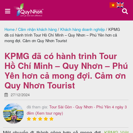
Home
/
Cảm nhận khách hàng
/
Khách hàng doanh nghiệp
/
KPMG
đã có hành trình Tour Hồ Chí Minh – Quy Nhơn – Phú Yên hơn cả
Trang
mong đợi. Cảm ơn Quy Nhơn Tourist
chủ
KPMG đã có hành trình Tour
Hồ Chí Minh – Quy Nhơn – Phú
Tour
Yên hơn cả mong đợi. Cảm ơn
Quy
Quy Nhơn Tourist
Nhơn
27/12/2024
đã tham gia:
Tour Sài Gòn - Quy Nhơn - Phú Yên 4 ngày 3
đêm
(Xem tour ngay)
Tour
Phú
Yên
Một chuyến đi thành công hơn cả mong đợi,
KPMG Việt