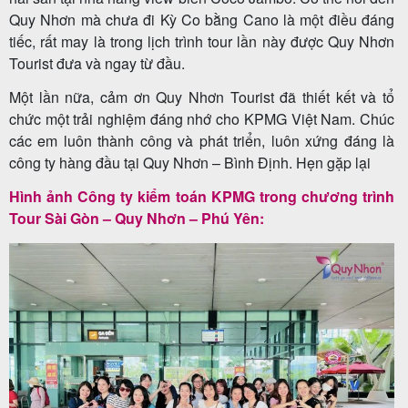
Quy Nhơn mà chưa đi Kỳ Co bằng Cano là một điều đáng
tiếc, rất may là trong lịch trình tour lần này được Quy Nhơn
Tourist đưa và ngay từ đầu.
Tin
du
Một lần nữa, cảm ơn Quy Nhơn Tourist đã thiết kết và tổ
chức một trải nghiệm đáng nhớ cho KPMG Việt Nam. Chúc
lịch
các em luôn thành công và phát triển, luôn xứng đáng là
công ty hàng đầu tại Quy Nhơn – Bình Định. Hẹn gặp lại
Hình ảnh Công ty kiểm toán KPMG trong chương trình
Về
Tour Sài Gòn – Quy Nhơn – Phú Yên:
Quy
Nhơn
Tourist
Cảm
nhận