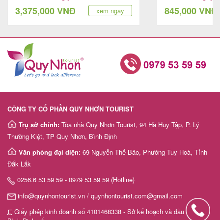
giữa lòng phố biể
3,375,000 VNĐ
845,000 VNĐ
xem ngay
CÔNG TY CỔ PHẦN QUY NHƠN TOURIST
Trụ sở chính:
Tòa nhà Quy Nhơn Tourist, 94 Hà Huy Tập, P. Lý
Thường Kiệt, TP Quy Nhơn, Bình Định
Văn phòng đại diện:
69 Nguyễn Thế Bảo, Phường Tuy Hoà, Tỉnh
Đắk Lắk
0256.6 53 59 59 - 0979 53 59 59 (Hotline)
info@quynhontourist.vn / quynhontourist.com@gmail.com
Giấy phép kinh doanh số 4101468338 - Sở kế hoạch và đầu tư tỉnh