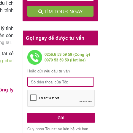
du lịch
 trình
TÌM TOUR NGAY
ý tình
ên còn
Gọi ngay để được tư vấn
g lai.
 tài xế
0256.6 53 59 59 (Công ty)
g chài
0979 53 59 59 (Hotline)
Hoặc gửi yêu cầu tư vấn
ông ty
Gửi
Quy nhơn Tourist sẽ liên hệ với bạn