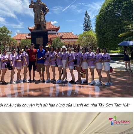
ới nhiều câu chuyện lịch sử hào hùng của 3 anh em nhà Tây Sơn Tam Kiệt