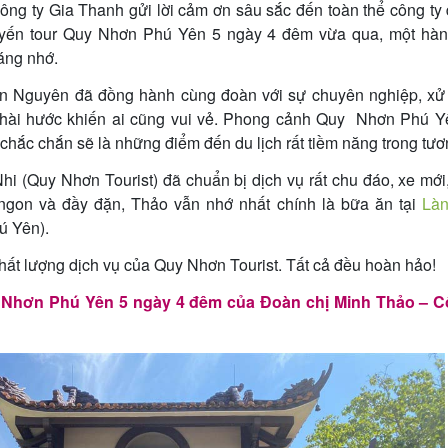
ông ty Gia Thanh gửi lời cảm ơn sâu sắc đến toàn thể công ty 
uyến tour Quy Nhơn Phú Yên 5 ngày 4 đêm vừa qua, một hành
đáng nhớ.
 Nguyên đã đồng hành cùng đoàn với sự chuyên nghiệp, xử l
g hài hước khiến ai cũng vui vẻ. Phong cảnh Quy Nhơn Phú Y
hắc chắn sẽ là những điểm đến du lịch rất tiềm năng trong tươn
 (Quy Nhơn Tourist) đã chuẩn bị dịch vụ rất chu đáo, xe mới,
i ngon và đầy đặn, Thảo vẫn nhớ nhất chính là bữa ăn tại
Làn
ú Yên).
hất lượng dịch vụ của Quy Nhơn Tourist. Tất cả đều hoàn hảo!
 Nhơn Phú Yên 5 ngày 4 đêm của Đoàn chị Minh Thảo – C