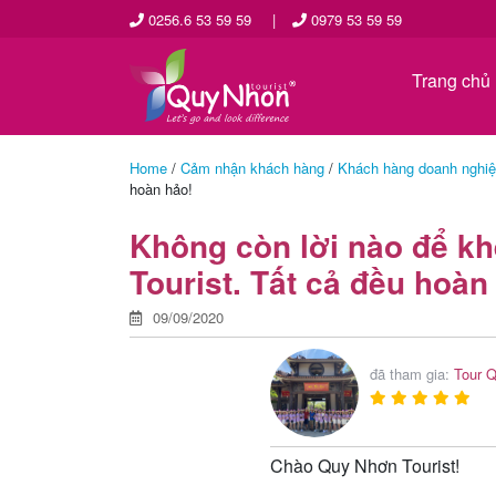
0256.6 53 59 59
|
0979 53 59 59
Trang chủ
Home
/
Cảm nhận khách hàng
/
Khách hàng doanh nghi
hoàn hảo!
Không còn lời nào để k
Tourist. Tất cả đều hoàn
09/09/2020
đã tham gia:
Tour 
Chào Quy Nhơn Tourist!