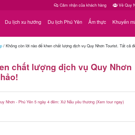
Cảm nhận của khách hàng
Về Quy N
Du lịch xu hướng
Du lịch Phú Yên
Ẩm thực
Khuyến m
ệp
/
Không còn lời nào để khen chất lượng dịch vụ Quy Nhơn Tourist. Tất cả đ
hen chất lượng dịch vụ Quy Nhơn
 hảo!
Quy Nhơn - Phú Yên 5 ngày 4 đêm: Xứ Nẫu yêu thương
(Xem tour ngay)