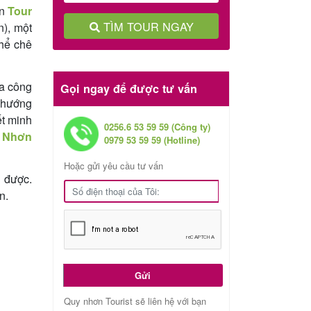
ọn
Tour
TÌM TOUR NGAY
n), một
thể chê
ủa công
Gọi ngay để được tư vấn
n hướng
ết minh
0256.6 53 59 59 (Công ty)
y Nhơn
0979 53 59 59 (Hotline)
Hoặc gửi yêu cầu tư vấn
u được.
n.
Gửi
Quy nhơn Tourist sẽ liên hệ với bạn