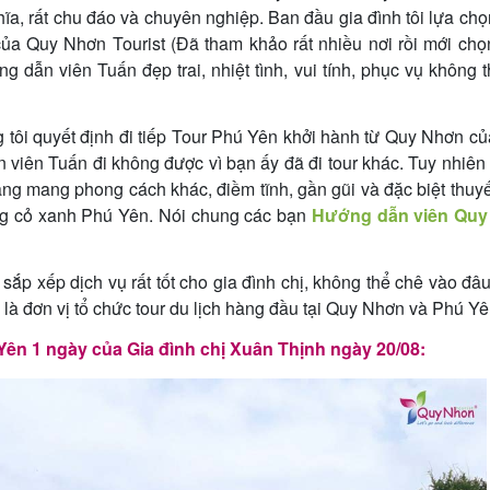
hĩa, rất chu đáo và chuyên nghiệp. Ban đầu gia đình tôi lựa ch
ủa Quy Nhơn Tourist (Đã tham khảo rất nhiều nơi rồi mới chọ
 dẫn viên Tuấn đẹp trai, nhiệt tình, vui tính, phục vụ không 
 tôi quyết định đi tiếp Tour Phú Yên khởi hành từ Quy Nhơn c
ẫn viên Tuấn đi không được vì bạn ấy đã đi tour khác. Tuy nhiê
ng mang phong cách khác, điềm tĩnh, gần gũi và đặc biệt thuy
ng cỏ xanh Phú Yên. Nói chung các bạn
Hướng dẫn viên Qu
ắp xếp dịch vụ rất tốt cho gia đình chị, không thể chê vào đâ
là đơn vị tổ chức tour du lịch hàng đầu tại Quy Nhơn và Phú Yê
Yên 1 ngày của Gia đình chị Xuân Thịnh ngày 20/08: