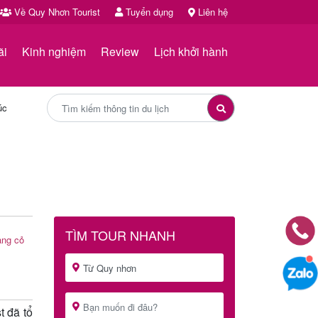
Về Quy Nhơn Tourist
Tuyển dụng
Liên hệ
ãi
Kinh nghiệm
Review
Lịch khởi hành
úc
TÌM TOUR NHANH
àng cỏ
t đã tổ