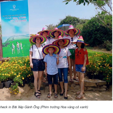
check in Bãi Xép Gành Ông (Phim trường Hoa vàng cỏ xanh)