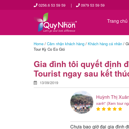
0256.6 53 59 59
|
0979 53 59 59
Trang chủ
Home
/
Cảm nhận khách hàng
/
Khách hàng cá nhân
/
Gi
Tour Kỳ Co Eo Gió
Gia đình tôi quyết định
Tourist ngay sau kết th
13/09/2019
Huỳnh Thị Xuân
xanh"
(Xem tour ng
Chưa bao giờ đại gia đình đ