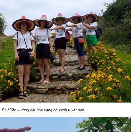
Phú Yên – vùng đất hoa vàng cỏ xanh tuyệt đẹp