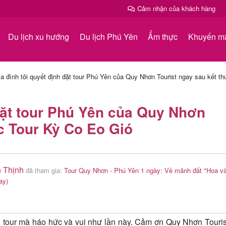
Cảm nhận của khách hàng
Du lịch xu hướng
Du lịch Phú Yên
Ẩm thực
Khuyến m
a đình tôi quyết định đặt tour Phú Yên của Quy Nhơn Tourist ngay sau kết th
 đặt tour Phú Yên của Quy Nhơn
úc Tour Kỳ Co Eo Gió
 Thịnh
đã tham gia:
Tour Quy Nhơn - Phú Yên 1 ngày: Về mảnh đất "Hoa v
ay)
i tour mà háo hức và vui như lần này. Cảm ơn Quy Nhơn Touris