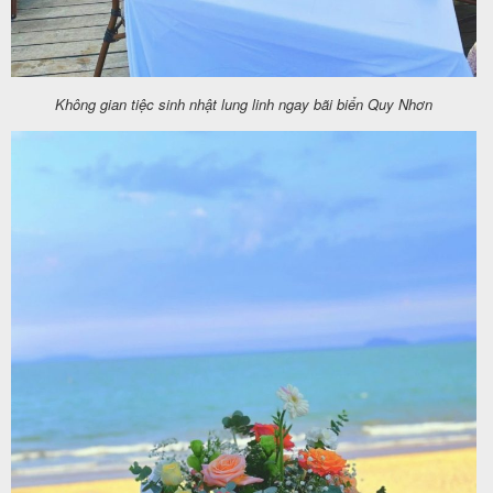
khách
hàng
Không gian tiệc sinh nhật lung linh ngay bãi biển Quy Nhơn
Tuyển
dụng
Liên
hệ