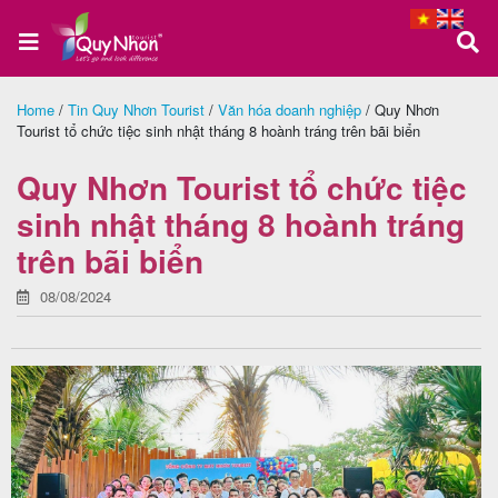
Home
/
Tin Quy Nhơn Tourist
/
Văn hóa doanh nghiệp
/
Quy Nhơn
Tourist tổ chức tiệc sinh nhật tháng 8 hoành tráng trên bãi biển
Trang
chủ
Quy Nhơn Tourist tổ chức tiệc
sinh nhật tháng 8 hoành tráng
trên bãi biển
Tour
Quy
08/08/2024
Nhơn
Tour
Phú
Yên