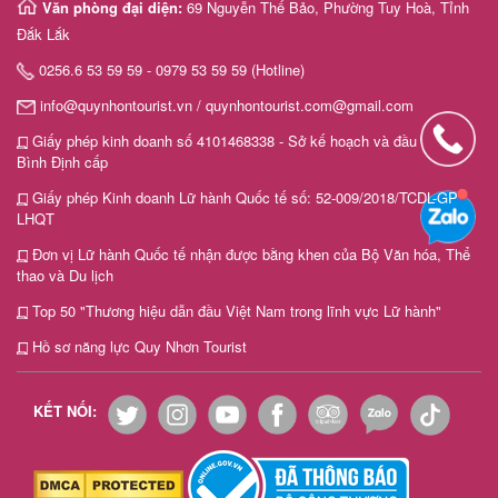
Văn phòng đại diện:
69 Nguyễn Thế Bảo, Phường Tuy Hoà, Tỉnh
Đắk Lắk
0256.6 53 59 59 - 0979 53 59 59 (Hotline)
info@quynhontourist.vn / quynhontourist.com@gmail.com
Giấy phép kinh doanh số 4101468338 - Sở kế hoạch và đầu tư tỉnh
Bình Định cấp
Giấy phép Kinh doanh Lữ hành Quốc tế số: 52-009/2018/TCDL-GP
LHQT
Đơn vị Lữ hành Quốc tế nhận được bằng khen của Bộ Văn hóa, Thể
thao và Du lịch
Top 50 "Thương hiệu dẫn đầu Việt Nam trong lĩnh vực Lữ hành"
Hồ sơ năng lực Quy Nhơn Tourist
KẾT NỐI: