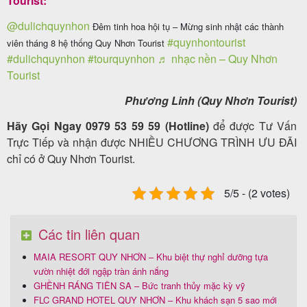
Tourist:
@dulichquynhon
Đêm tinh hoa hội tụ – Mừng sinh nhật các thành
#quynhontourist
viên tháng 8 hệ thống Quy Nhơn Tourist
#dulichquynhon
#tourquynhon
♬ nhạc nền – Quy Nhơn
Tourist
Phương Linh (Quy Nhơn Tourist)
Hãy Gọi Ngay 0979 53 59 59 (Hotline)
để được Tư Vấn
Trực Tiếp và nhận được NHIỀU CHƯƠNG TRÌNH ƯU ĐÃI
chỉ có ở Quy Nhơn Tourist.
5/5 - (2 votes)
Các tin liên quan
MAIA RESORT QUY NHƠN – Khu biệt thự nghỉ dưỡng tựa
vườn nhiệt đới ngập tràn ánh nắng
GHỀNH RÁNG TIÊN SA – Bức tranh thủy mặc kỳ vỹ
FLC GRAND HOTEL QUY NHƠN – Khu khách sạn 5 sao mới