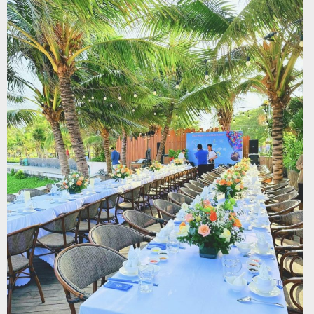
Tin
du
lịch
Về
Quy
Nhơn
Tourist
Cảm
nhận