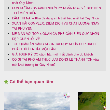
nhất Quy Nhơn
CON ĐƯỜNG ĐÁ XANH NHƠN LÝ: NGẨN NGƠ VẺ ĐẸP NÊN
THƠ MIỀN BIỂN
ĐẦM THỊ NẠI – Khu đa dạng sinh thái bậc nhất tại Quy Nhơn
XUÂN HẢI COMPLEX: ĐIỂM DỊCH VỤ CHẤT LƯỢNG NGAY
TẠI PHÚ YÊN
MÊ MẨN VỚI TOP 5 QUÁN CÀ PHÊ GẦN BIỂN QUY NHƠN
ĐẸP QUÊN LỐI VỀ
TOP QUÁN ĂN SÁNG NGON TẠI QUY NHƠN DU KHÁCH
PHẢI THỬ ÍT NHẤT MỘT LẦN!
GIÁ TOUR KỲ CO cập nhật mới nhất dành cho du khách
CÓ GÌ TẠI PHỐ ẨM THỰC LƯU ĐỘNG LÊ THÁNH TÔN vừa
mới khai trương tại Quy Nhơn?
Có thể bạn quan tâm