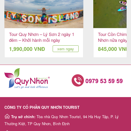
Tour Quy Nhơn – Lý Sơn 2 ngày 1
Tour Cồn Chim 
đêm – Khởi hành mỗi ngày
Nhơn nửa ngày: 
giữa lòng phố biể
1,990,000 VNĐ
845,000 VNĐ
xem ngay
CÔNG TY CỔ PHẦN QUY NHƠN TOURIST
Trụ sở chính:
Tòa nhà Quy Nhơn Tourist, 94 Hà Huy Tập, P. Lý
Thường Kiệt, TP Quy Nhơn, Bình Định