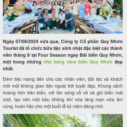
Tour
trong
nước
Ngày 07/08/2024 vừa qua, Công ty Cổ phần Quy Nhơn
Tourist đã tổ chức bữa tiệc sinh nhật đặc biệt các thành
viên tháng 8 tại Four Season ngay Bãi biển Quy Nhơn,
một trong những
nhà hàng view biển Quy Nhơn
đẹp
Combo
nhất.
Quy
Đêm tiệc mang đến cho các nhân viên, đối tác và khách
Nhơn
mời một không gian tiệc ngoài trời tuyệt đẹp. Khung cảnh
hoàng hôn trên biển, với làn sóng vỗ về và gió biển mát
rượi, tạo nên một bầu không khí vừa lãng mạn vừa ấm
cúng, hoàn hảo cho một buổi lễ kỷ niệm đáng nhớ.
Lịch
khởi
hành