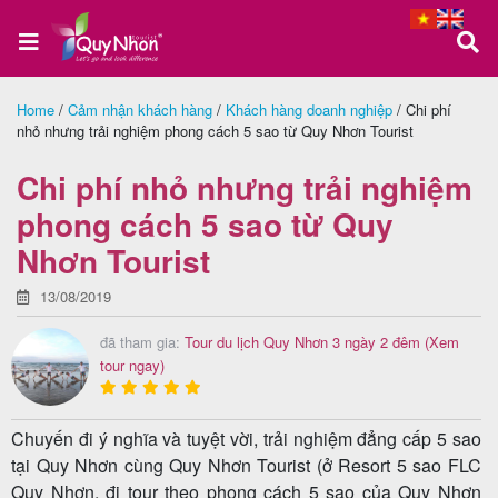
Home
/
Cảm nhận khách hàng
/
Khách hàng doanh nghiệp
/
Chi phí
nhỏ nhưng trải nghiệm phong cách 5 sao từ Quy Nhơn Tourist
Trang
chủ
Chi phí nhỏ nhưng trải nghiệm
phong cách 5 sao từ Quy
Nhơn Tourist
Tour
Quy
13/08/2019
Nhơn
đã tham gia:
Tour du lịch Quy Nhơn 3 ngày 2 đêm
(Xem
tour ngay)
Tour
Chuyến đi ý nghĩa và tuyệt vời, trải nghiệm đẳng cấp 5 sao
Phú
tại Quy Nhơn cùng Quy Nhơn Tourist (ở Resort 5 sao FLC
Quy Nhơn, đi tour theo phong cách 5 sao của Quy Nhơn
Yên