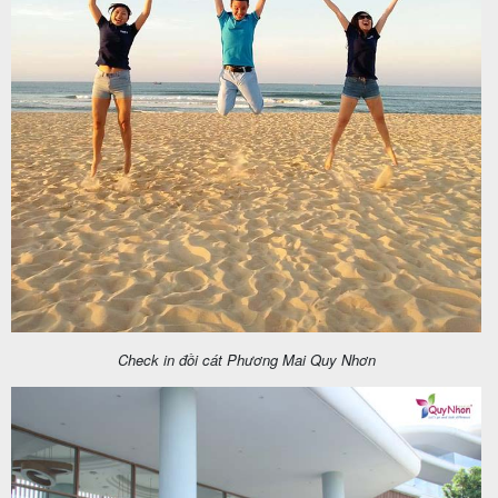
Check in đồi cát Phương Mai Quy Nhơn