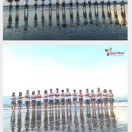
khách
hàng
Tuyển
dụng
Liên
hệ