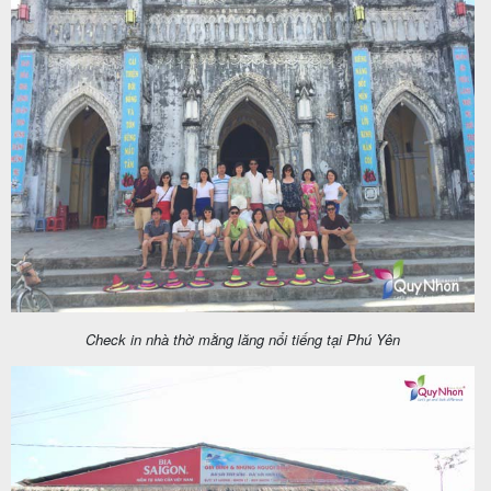
Check in nhà thờ mằng lăng nổi tiếng tại Phú Yên