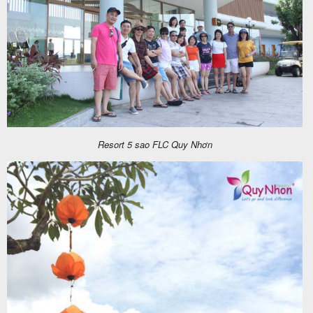
Resort 5 sao FLC Quy Nhơn