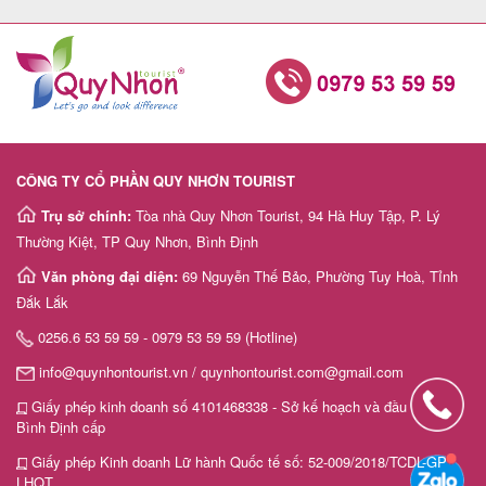
CÔNG TY CỔ PHẦN QUY NHƠN TOURIST
Trụ sở chính:
Tòa nhà Quy Nhơn Tourist, 94 Hà Huy Tập, P. Lý
Thường Kiệt, TP Quy Nhơn, Bình Định
Văn phòng đại diện:
69 Nguyễn Thế Bảo, Phường Tuy Hoà, Tỉnh
Đắk Lắk
0256.6 53 59 59 - 0979 53 59 59 (Hotline)
info@quynhontourist.vn / quynhontourist.com@gmail.com
Giấy phép kinh doanh số 4101468338 - Sở kế hoạch và đầu tư tỉnh
Bình Định cấp
Giấy phép Kinh doanh Lữ hành Quốc tế số: 52-009/2018/TCDL-GP
LHQT