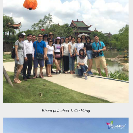
Khám phá chùa Thiên Hưng