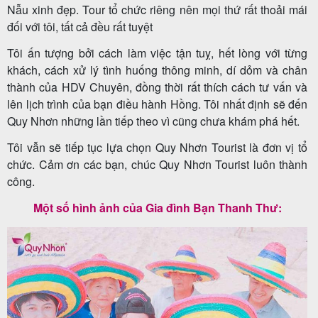
Nẫu xinh đẹp. Tour tổ chức riêng nên mọi thứ rất thoải mái
đối với tôi, tất cả đều rất tuyệt
Tôi ấn tượng bởi cách làm việc tận tuỵ, hết lòng với từng
Tour
khách, cách xử lý tình huống thông minh, dí dỏm và chân
trong
thành của HDV Chuyên, đồng thời rất thích cách tư vấn và
nước
lên lịch trình của bạn điều hành Hồng. Tôi nhất định sẽ đến
Quy Nhơn những lần tiếp theo vì cũng chưa khám phá hết.
Tôi vẫn sẽ tiếp tục lựa chọn Quy Nhơn Tourist là đơn vị tổ
Combo
chức. Cảm ơn các bạn, chúc Quy Nhơn Tourist luôn thành
công.
Quy
Nhơn
Một số hình ảnh của Gia đình Bạn Thanh Thư:
Lịch
khởi
hành