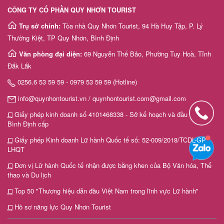
CÔNG TY CỔ PHẦN QUY NHƠN TOURIST
Trụ sở chính:
Tòa nhà Quy Nhơn Tourist, 94 Hà Huy Tập, P. Lý
Thường Kiệt, TP Quy Nhơn, Bình Định
Văn phòng đại diện:
69 Nguyễn Thế Bảo, Phường Tuy Hoà, Tỉnh
Đắk Lắk
0256.6 53 59 59 - 0979 53 59 59 (Hotline)
info@quynhontourist.vn / quynhontourist.com@gmail.com
Giấy phép kinh doanh số 4101468338 - Sở kế hoạch và đầu tư tỉnh
Bình Định cấp
Giấy phép Kinh doanh Lữ hành Quốc tế số: 52-009/2018/TCDL-GP
LHQT
Đơn vị Lữ hành Quốc tế nhận được bằng khen của Bộ Văn hóa, Thể
thao và Du lịch
Top 50 "Thương hiệu dẫn đầu Việt Nam trong lĩnh vực Lữ hành"
Hồ sơ năng lực Quy Nhơn Tourist