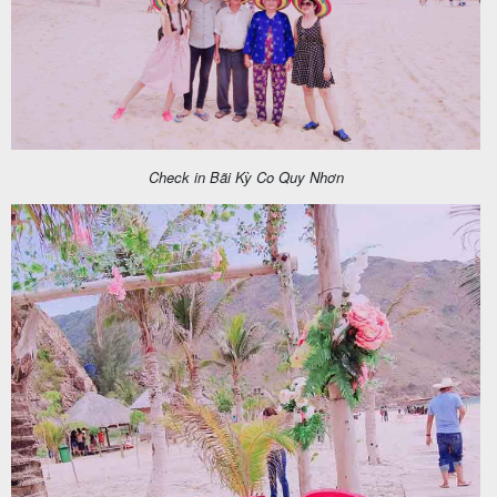
khách
hàng
Tuyển
dụng
Check in Bãi Kỳ Co Quy Nhơn
Liên
hệ