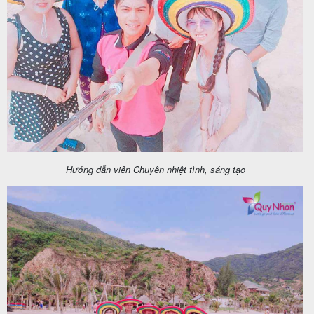
Tin
du
lịch
Về
Hướng dẫn viên Chuyên nhiệt tình, sáng tạo
Quy
Nhơn
Tourist
Cảm
nhận