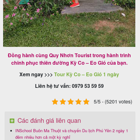
Đồng hành cùng Quy Nhơn Tourist trong hành trình
chinh phục thiên đường Kỳ Co – Eo Gió của bạn.
Xem ngay >>>
Tour Kỳ Co – Eo Gió 1 ngày
Liên hệ tư vấn: 0979 53 59 59
5/5 - (5201 votes)
Các đánh giá liên quan
INSchool Buôn Ma Thuột và chuyến Du lịch Phú Yên 2 ngày 1
đêm nhiều hơn cả một kỳ nghỉ