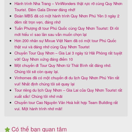
Hành trình Nha Trang – VinWonders thật rực rỡ cùng Quy Nhơn
Tourist. Đêm Gala Dinner đáng nhớ!
Đoàn MBS đã có một hành trình Quy Nhơn Phú Yên 3 ngày 2
đêm rất trọn vẹn, đáng nhớ
Tuấn Phượng đi tour Phú Quốc cùng Quy Nhơn Tourist: Đi rồi
mới hiểu vì sao lần sau vẫn muốn chọn lại
Hơn 200 nhân sự Mixue Việt Nam đã có một tour Phú Quốc
thật vui và đáng nhớ cùng Quy Nhơn Tourist
Chuyến Tour Quy Nhơn – Gia Lai 3 ngày từ Hải Phòng rất tuyệt
vời! Quy Nhơn xứng đáng điểm 10
Một chuyến đi Tour Quy Nhơn từ Thái Bình rất đáng nhớ.
Chúng tôi sẽ còn quay lại.
Vinhomes đã có một chuyến đi du lịch Quy Nhơn Phú Yên rất
vui! Nhất định chúng tôi sẽ quay lại
Tour riêng du lịch Quy Nhơn – Gia Lai của Quy Nhơn Tourist rất
xuất sắc! Chúng tôi nhớ mãi
Chuyến tour Cao Nguyên Vân Hoà kết hợp Team Building rất
vui. Một hành trình nhớ mãi!
Có thể bạn quan tâm