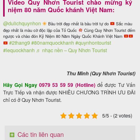
Video Quy Nhơn Tourist chào mừng kỷ
niệm 80 năm Quốc khánh Việt Nam:
@dulichquynhon
Bầu trời đẹp nhất là bầu trời tự do
Sắc màu
đẹp nhất là màu cờ độc lập của Tổ Quốc
Cùng Quy Nhơn Tourist đếm
ngược và chào đón Kỷ Niệm 80 Năm Ngày Quốc Khánh Việt Nam
#2thang9
#80namquockhanh
#quynhontourist
#lequockhanh
♬ nhạc nền – Quy Nhơn Tourist
Thu Minh (Quy Nhơn Tourist)
Hãy Gọi Ngay
0979 53 59 59 (Hotline)
để được Tư Vấn
Trực Tiếp và nhận được NHIỀU CHƯƠNG TRÌNH ƯU ĐÃI
chỉ có ở Quy Nhơn Tourist.
5/5 - (2 votes)
Các tin liên quan