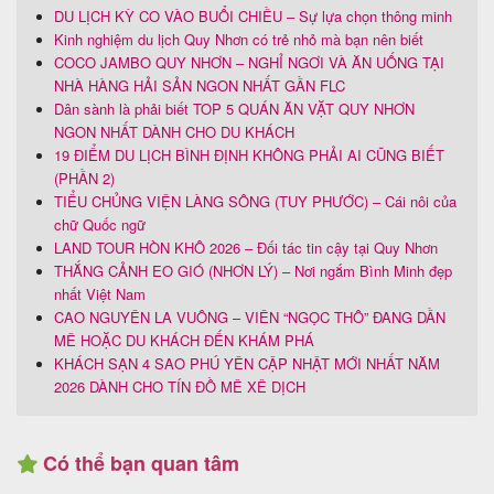
DU LỊCH KỲ CO VÀO BUỔI CHIỀU – Sự lựa chọn thông minh
Kinh nghiệm du lịch Quy Nhơn có trẻ nhỏ mà bạn nên biết
COCO JAMBO QUY NHƠN – NGHỈ NGƠI VÀ ĂN UỐNG TẠI
NHÀ HÀNG HẢI SẢN NGON NHẤT GẦN FLC
Dân sành là phải biết TOP 5 QUÁN ĂN VẶT QUY NHƠN
NGON NHẤT DÀNH CHO DU KHÁCH
19 ĐIỂM DU LỊCH BÌNH ĐỊNH KHÔNG PHẢI AI CŨNG BIẾT
(PHẦN 2)
TIỂU CHỦNG VIỆN LÀNG SÔNG (TUY PHƯỚC) – Cái nôi của
chữ Quốc ngữ
LAND TOUR HÒN KHÔ 2026 – Đối tác tin cậy tại Quy Nhơn
THẮNG CẢNH EO GIÓ (NHƠN LÝ) – Nơi ngắm Bình Minh đẹp
nhất Việt Nam
CAO NGUYÊN LA VUÔNG – VIÊN “NGỌC THÔ” ĐANG DẦN
MÊ HOẶC DU KHÁCH ĐẾN KHÁM PHÁ
KHÁCH SẠN 4 SAO PHÚ YÊN CẬP NHẬT MỚI NHẤT NĂM
2026 DÀNH CHO TÍN ĐỒ MÊ XÊ DỊCH
Có thể bạn quan tâm