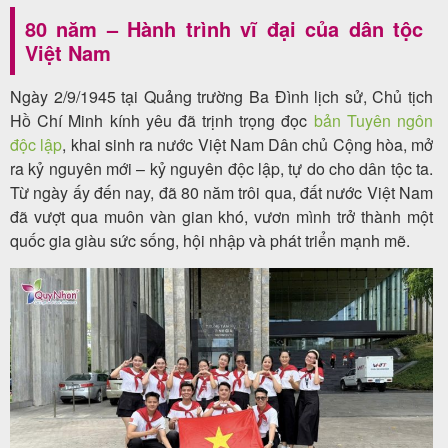
80 năm – Hành trình vĩ đại của dân tộc
Việt Nam
Tin
Ngày 2/9/1945 tại Quảng trường Ba Đình lịch sử, Chủ tịch
du
Hồ Chí Minh kính yêu đã trịnh trọng đọc
bản Tuyên ngôn
lịch
độc lập
, khai sinh ra nước Việt Nam Dân chủ Cộng hòa, mở
ra kỷ nguyên mới – kỷ nguyên độc lập, tự do cho dân tộc ta.
Từ ngày ấy đến nay, đã 80 năm trôi qua, đất nước Việt Nam
đã vượt qua muôn vàn gian khó, vươn mình trở thành một
Về
quốc gia giàu sức sống, hội nhập và phát triển mạnh mẽ.
Quy
Nhơn
Tourist
Cảm
nhận