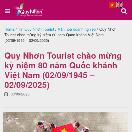
Home
/
Tin Quy Nhơn Tourist
/
Văn hóa doanh nghiệp
/
Quy Nhơn
Tourist chào mừng kỷ niệm 80 năm Quốc khánh Việt Nam
Trang
(02/09/1945 – 02/09/2025)
chủ
Quy Nhơn Tourist chào mừng
kỷ niệm 80 năm Quốc khánh
Tour
Việt Nam (02/09/1945 –
Quy
02/09/2025)
Nhơn
03/09/2025
Tour
Phú
Yên