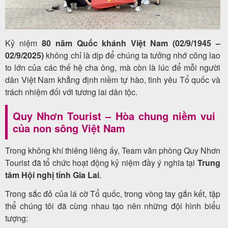
khách
hàng
Kỷ niệm
80 năm Quốc khánh Việt Nam (02/9/1945 –
02/9/2025)
không chỉ là dịp để chúng ta tưởng nhớ công lao
Tuyển
to lớn của các thế hệ cha ông, mà còn là lúc để mỗi người
dân Việt Nam khẳng định niềm tự hào, tình yêu Tổ quốc và
dụng
trách nhiệm đối với tương lai dân tộc.
Quy Nhơn Tourist – Hòa chung niềm vui
Liên
của non sông Việt Nam
hệ
Trong không khí thiêng liêng ấy, Team văn phòng Quy Nhơn
Tourist đã tổ chức hoạt động kỷ niệm đầy ý nghĩa tại
Trung
tâm Hội nghị tỉnh Gia Lai
.
Trong sắc đỏ của lá cờ Tổ quốc, trong vòng tay gắn kết, tập
thể chúng tôi đã cùng nhau tạo nên những đội hình biểu
tượng: