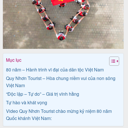
Tour
trong
nước
Mục lục
Combo
80 năm – Hành trình vĩ đại của dân tộc Việt Nam
Quy
Quy Nhơn Tourist – Hòa chung niềm vui của non sông
Nhơn
Việt Nam
“Độc lập – Tự do” – Giá trị vĩnh hằng
Tự hào và khát vọng
Lịch
Video Quy Nhơn Tourist chào mừng kỷ niệm 80 năm
khởi
Quốc khánh Việt Nam:
hành