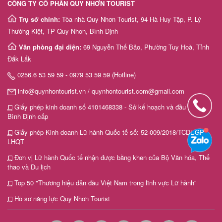
CÔNG TY CỔ PHẦN QUY NHƠN TOURIST
Trụ sở chính:
Tòa nhà Quy Nhơn Tourist, 94 Hà Huy Tập, P. Lý
Thường Kiệt, TP Quy Nhơn, Bình Định
Văn phòng đại diện:
69 Nguyễn Thế Bảo, Phường Tuy Hoà, Tỉnh
Đắk Lắk
0256.6 53 59 59 - 0979 53 59 59 (Hotline)
info@quynhontourist.vn / quynhontourist.com@gmail.com
Giấy phép kinh doanh số 4101468338 - Sở kế hoạch và đầu tư tỉnh
Bình Định cấp
Giấy phép Kinh doanh Lữ hành Quốc tế số: 52-009/2018/TCDL-GP
LHQT
Đơn vị Lữ hành Quốc tế nhận được bằng khen của Bộ Văn hóa, Thể
thao và Du lịch
Top 50 "Thương hiệu dẫn đầu Việt Nam trong lĩnh vực Lữ hành"
Hồ sơ năng lực Quy Nhơn Tourist