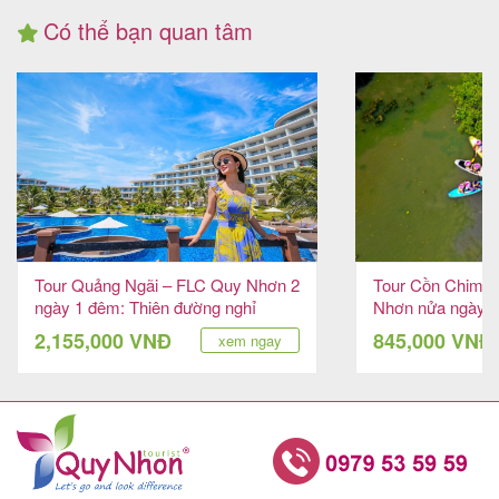
Có thể bạn quan tâm
Tour Quảng Ngãi – FLC Quy Nhơn 2
Tour Cồn Chim 
ngày 1 đêm: Thiên đường nghỉ
Nhơn nửa ngày: 
dưỡng Quy Nhơn
giữa lòng phố biể
2,155,000 VNĐ
845,000 VNĐ
xem ngay