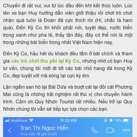
Chuyến đi rất vui, vui từ lúc đầu đến khi kết thúc luôn. Lúc
lên xe bạn Huy hướng dẫn viên giới thiệu rồi chơi trò chơi
nhận quà luôn là Đoàn đã cực thích rồi (Hi, chắc là ham
Tour
quà). Đến Kỳ Co thì khỏi phải nói, tuyệt đẹp, nước biển
trong
trong xanh như pha lê, thấy tận đáy, đây có thể nói là một
trong những bãi biển trong nhất Việt Nam hiện nay.
nước
Đến Kỳ Co, hầu hết du khách đều tắm ở bãi chính và tham
gia
các trò chơi thu phí tại Kỳ Co
, nhưng nhờ có bạn Huy
tư vấn, chúng tôi mới đi tới các bãi nhỏ hang đá trong Kỳ
Combo
Co, đẹp tuyệt vời mà sóng lại cực kỳ êm.
Quy
Lặn ngắm san hô tại Bãi Dứa và trượt cát tại đồi cát Phương
Nhơn
Mai cũng là những trải nghiệm rất thú vị cho chuyến hành
trình. Cảm ơn Quy Nhơn Tourist rất nhiều. Nếu trở lại Quy
Nhơn chúng tôi vẫn sẽ tiếp tục lựa chọn các bạn.
Lịch
khởi
hành