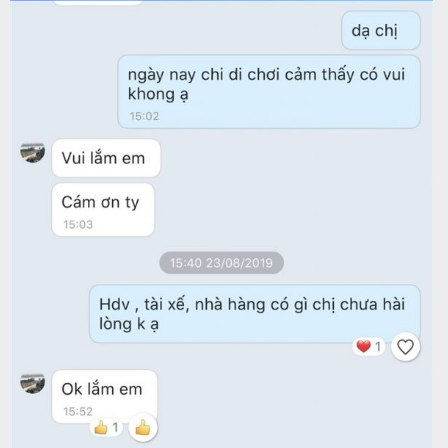
Tin
du
lịch
Về
Quy
Nhơn
Tourist
Cảm
nhận