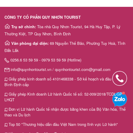
CÔNG TY CỔ PHẦN QUY NHƠN TOURIST
Trụ sở chính:
Tòa nhà Quy Nhơn Tourist, 94 Hà Huy Tập, P. Lý
Thường Kiệt, TP Quy Nhơn, Bình Định
Văn phòng đại diện:
69 Nguyễn Thế Bảo, Phường Tuy Hoà, Tỉnh
Đắk Lắk
0256.6 53 59 59 - 0979 53 59 59 (Hotline)
info@quynhontourist.vn / quynhontourist.com@gmail.com
Giấy phép kinh doanh số 4101468338 - Sở kế hoạch và đầu tư tỉnh
Bình Định cấp
Giấy phép Kinh doanh Lữ hành Quốc tế số: 52-009/2018/TCDL-GP
LHQT
Đơn vị Lữ hành Quốc tế nhận được bằng khen của Bộ Văn hóa, Thể
thao và Du lịch
Top 50 "Thương hiệu dẫn đầu Việt Nam trong lĩnh vực Lữ hành"