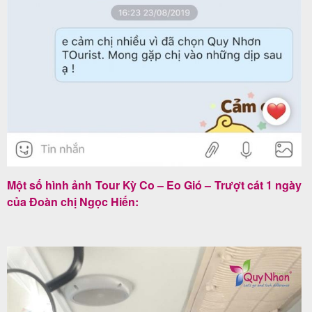
khách
hàng
Tuyển
dụng
Liên
Một số hình ảnh Tour Kỳ Co – Eo Gió – Trượt cát 1 ngày
hệ
của Đoàn chị Ngọc Hiến: