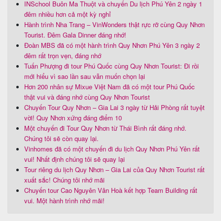
INSchool Buôn Ma Thuột và chuyến Du lịch Phú Yên 2 ngày 1
đêm nhiều hơn cả một kỳ nghỉ
Hành trình Nha Trang – VinWonders thật rực rỡ cùng Quy Nhơn
Tourist. Đêm Gala Dinner đáng nhớ!
Đoàn MBS đã có một hành trình Quy Nhơn Phú Yên 3 ngày 2
đêm rất trọn vẹn, đáng nhớ
Tuấn Phượng đi tour Phú Quốc cùng Quy Nhơn Tourist: Đi rồi
mới hiểu vì sao lần sau vẫn muốn chọn lại
Hơn 200 nhân sự Mixue Việt Nam đã có một tour Phú Quốc
thật vui và đáng nhớ cùng Quy Nhơn Tourist
Chuyến Tour Quy Nhơn – Gia Lai 3 ngày từ Hải Phòng rất tuyệt
vời! Quy Nhơn xứng đáng điểm 10
Một chuyến đi Tour Quy Nhơn từ Thái Bình rất đáng nhớ.
Chúng tôi sẽ còn quay lại.
Vinhomes đã có một chuyến đi du lịch Quy Nhơn Phú Yên rất
vui! Nhất định chúng tôi sẽ quay lại
Tour riêng du lịch Quy Nhơn – Gia Lai của Quy Nhơn Tourist rất
xuất sắc! Chúng tôi nhớ mãi
Chuyến tour Cao Nguyên Vân Hoà kết hợp Team Building rất
vui. Một hành trình nhớ mãi!