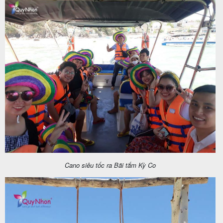
Cano siêu tốc ra Bãi tắm Kỳ Co